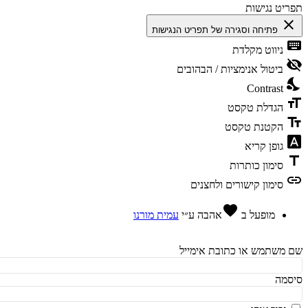
יט נגישות
cl
פתיחה וסגירה של תפריט הנגישות
ke
ניווט מקלדת
vis
ביטול אנימציות / הבהובים
ni
Contrast
fo
הגדלת טקסט
te
הקטנת טקסט
fon
גופן קריא
t
סימון כותרות
l
סימון קישורים ולחצנים
favorite
מופעל ב
אהבה
ע״י
עמית מורנו
משתמש או כתובת אימייל
מה