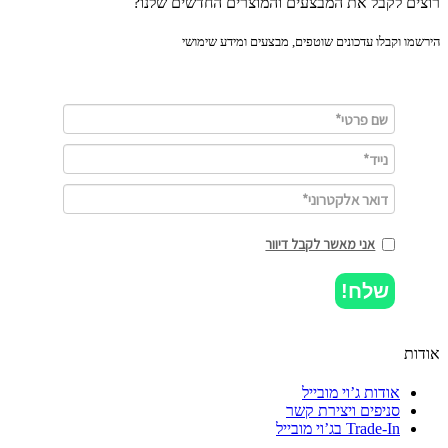
ים לקבל את המבצעים והמוצרים החדשים שלנו?
מו וקבלו עדכונים שוטפים, מבצעים ומידע שימושי
אני מאשר לקבל דיוור
שלח!
ות
אודות ג’וי מובייל
סניפים ויצירת קשר
Trade-In בג’וי מובייל