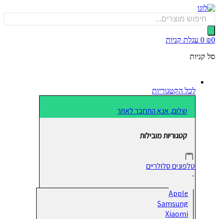
כן
Produ
sea
0
עגלת קניות
קניות
לכל הקטגוריות
שלום, אנא התחבר לאתר
קטגוריות מובילות
טלפונים סלולריים
Apple
Samsung
Xiaomi