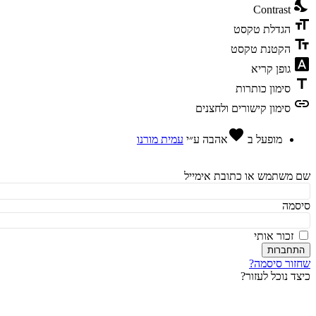
ni
Contrast
fo
הגדלת טקסט
te
הקטנת טקסט
fon
גופן קריא
t
סימון כותרות
l
סימון קישורים ולחצנים
favorite
מופעל ב
אהבה
ע״י
עמית מורנו
משתמש או כתובת אימייל
מה
זכור אותי
חברות
ור סיסמה?
ד נוכל לעזור?