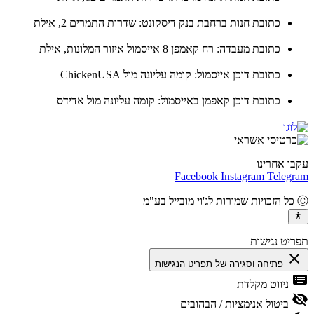
כתובת חנות ברחבת בנק דיסקונט: שדרות התמרים 2, אילת
כתובת מעבדה: רח קאמפן 8 אייסמול איזור המלונות, אילת
כתובת דוכן אייסמול: קומה עליונה מול ChickenUSA
כתובת דוכן קאפמן באייסמול: קומה עליונה מול אדידס
ו אחרינו
Facebook
Instagram
Teleg
יט נגישות
cl
פתיחה וסגירה של תפריט הנגישות
ke
ניווט מקלדת
vis
ביטול אנימציות / הבהובים