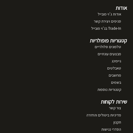
אודות
אודות ג’וי מובייל
סניפים ויצירת קשר
Trade-In בג’וי מובייל
קטגוריות פופולריות
טלפונים סלולריים
מבצעים עונתיים
גיימינג
טאבלטים
מחשבים
בשמים
קטגוריות נוספות
שירות לקוחות
צור קשר
מדיניות ביטולים והחזרה
תקנון
הסדרי נגישות