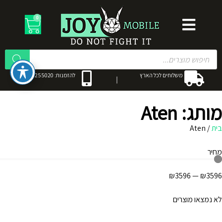
0
משלוחים לכל הארץ
להזמנות: 053-3255020
מותג: Aten
בית
/
Aten
מחיר
₪
3596
—
₪
3596
לא נמצאו מוצרים