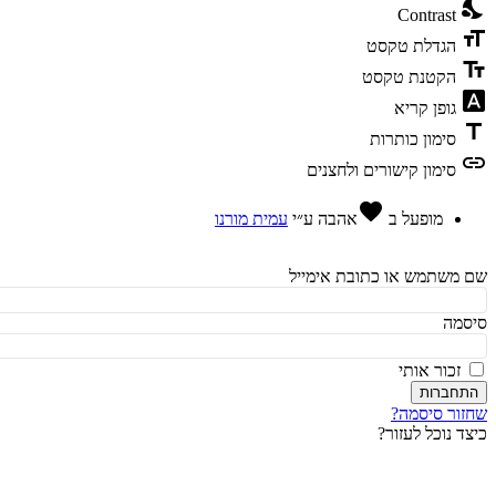
ni
Contrast
fo
הגדלת טקסט
te
הקטנת טקסט
fon
גופן קריא
t
סימון כותרות
l
סימון קישורים ולחצנים
favorite
מופעל ב
אהבה
ע״י
עמית מורנו
משתמש או כתובת אימייל
מה
זכור אותי
חברות
ור סיסמה?
ד נוכל לעזור?