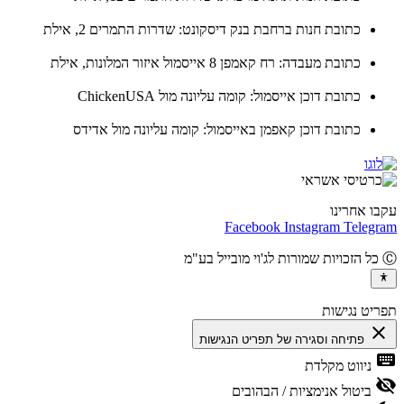
כתובת חנות ברחבת בנק דיסקונט: שדרות התמרים 2, אילת
כתובת מעבדה: רח קאמפן 8 אייסמול איזור המלונות, אילת
כתובת דוכן אייסמול: קומה עליונה מול ChickenUSA
כתובת דוכן קאפמן באייסמול: קומה עליונה מול אדידס
ו אחרינו
Facebook
Instagram
Teleg
יט נגישות
cl
פתיחה וסגירה של תפריט הנגישות
ke
ניווט מקלדת
vis
ביטול אנימציות / הבהובים