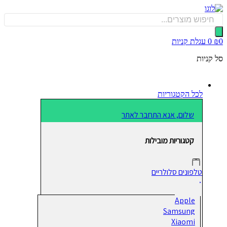
כן
Produ
sea
0
עגלת קניות
קניות
לכל הקטגוריות
שלום, אנא התחבר לאתר
קטגוריות מובילות
טלפונים סלולריים
Apple
Samsung
Xiaomi