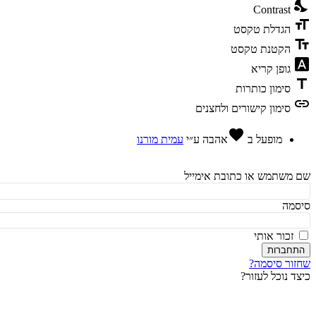
ni
Contrast
fo
הגדלת טקסט
te
הקטנת טקסט
fon
גופן קריא
t
סימון כותרות
l
סימון קישורים ולחצנים
favorite
מופעל ב
אהבה
ע״י
עמית מורנו
משתמש או כתובת אימייל
מה
זכור אותי
חברות
ור סיסמה?
ד נוכל לעזור?