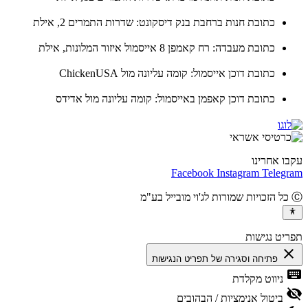
כתובת חנות ברחבת בנק דיסקונט: שדרות התמרים 2, אילת
כתובת מעבדה: רח קאמפן 8 אייסמול איזור המלונות, אילת
כתובת דוכן אייסמול: קומה עליונה מול ChickenUSA
כתובת דוכן קאפמן באייסמול: קומה עליונה מול אדידס
ו אחרינו
Facebook
Instagram
Teleg
יט נגישות
cl
פתיחה וסגירה של תפריט הנגישות
ke
ניווט מקלדת
vis
ביטול אנימציות / הבהובים