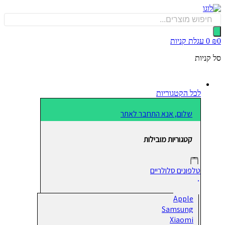
כן
Produ
sea
0
עגלת קניות
קניות
לכל הקטגוריות
שלום, אנא התחבר לאתר
קטגוריות מובילות
טלפונים סלולריים
Apple
Samsung
Xiaomi