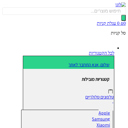
כן
Produ
sea
0
עגלת קניות
קניות
לכל הקטגוריות
שלום, אנא התחבר לאתר
קטגוריות מובילות
טלפונים סלולריים
Apple
Samsung
Xiaomi