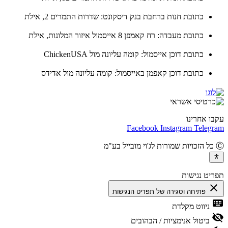
כתובת חנות ברחבת בנק דיסקונט: שדרות התמרים 2, אילת
כתובת מעבדה: רח קאמפן 8 אייסמול איזור המלונות, אילת
כתובת דוכן אייסמול: קומה עליונה מול ChickenUSA
כתובת דוכן קאפמן באייסמול: קומה עליונה מול אדידס
ו אחרינו
Facebook
Instagram
Teleg
יט נגישות
cl
פתיחה וסגירה של תפריט הנגישות
ke
ניווט מקלדת
vis
ביטול אנימציות / הבהובים