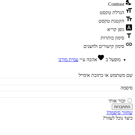
ni
Contrast
fo
הגדלת טקסט
te
הקטנת טקסט
fon
גופן קריא
t
סימון כותרות
l
סימון קישורים ולחצנים
favorite
מופעל ב
אהבה
ע״י
עמית מורנו
משתמש או כתובת אימייל
מה
זכור אותי
חברות
ור סיסמה?
ד נוכל לעזור?