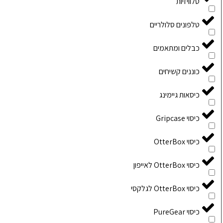
טלוויזיות
טלפונים סלולריים
כבלים ומתאמים
כוננים קשיחים
כיסאות גיימינג
כיסוי Gripcase
כיסוי OtterBox
כיסוי OtterBox לאייפון
כיסוי OtterBox לגלקסי
כיסוי PureGear