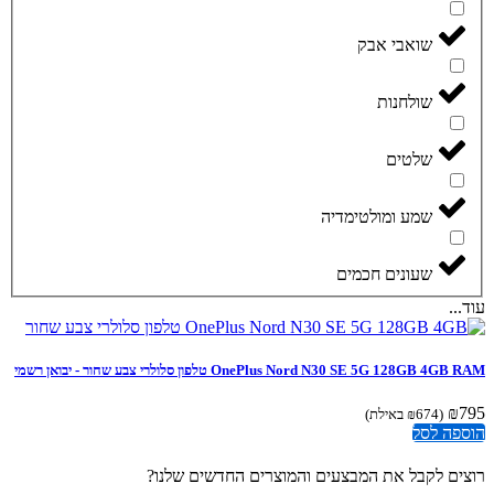
שואבי אבק
שולחנות
שלטים
שמע ומולטימדיה
שעונים חכמים
..
OnePlus Nord N30 SE 5G 128GB 4 טלפון סלולרי צבע שחור - יבואן רשמי
₪
(
674
₪
באילת)
פה לסל
ים לקבל את המבצעים והמוצרים החדשים שלנו?