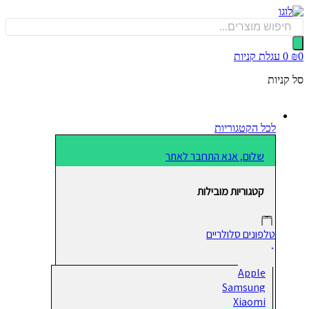
כן
Produ
sea
0
עגלת קניות
קניות
לכל הקטגוריות
שלום, אנא התחבר לאתר
קטגוריות מובילות
טלפונים סלולריים
Apple
Samsung
Xiaomi