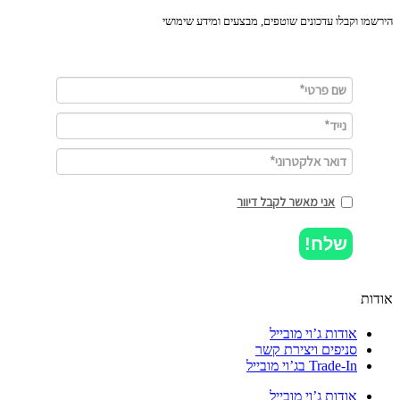
מו וקבלו עדכונים שוטפים, מבצעים ומידע שימושי
אני מאשר לקבל דיוור
שלח!
ות
אודות ג’וי מובייל
סניפים ויצירת קשר
Trade-In בג’וי מובייל
אודות ג’וי מובייל