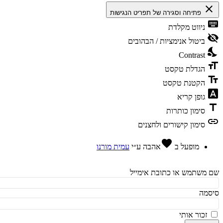
cl
פתיחה וסגירה של תפריט הנגישות
ke
ניווט מקלדת
vis
ביטול אנימציות / הבהובים
ni
Contrast
fo
הגדלת טקסט
te
הקטנת טקסט
fon
גופן קריא
t
סימון כותרות
l
סימון קישורים ולחצנים
favorite
מופעל ב
אהבה
ע״י
עמית מורנו
משתמש או כתובת אימייל
מה
זכור אותי