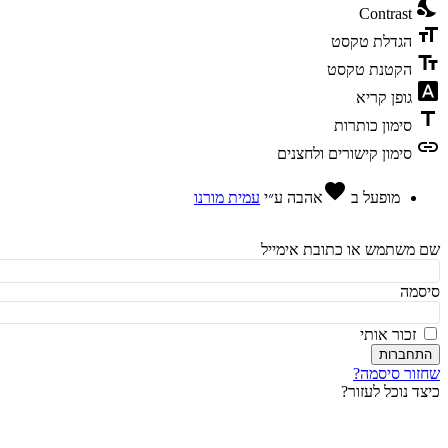
ni
Contrast
fo
הגדלת טקסט
te
הקטנת טקסט
fon
גופן קריא
t
סימון כותרות
l
סימון קישורים ולחצנים
favorite
מופעל ב
אהבה
ע״י
עמית מורנו
משתמש או כתובת אימייל
מה
זכור אותי
חברות
ור סיסמה?
ד נוכל לעזור?