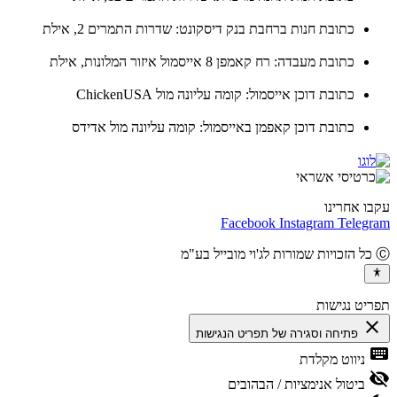
כתובת חנות ברחבת בנק דיסקונט: שדרות התמרים 2, אילת
כתובת מעבדה: רח קאמפן 8 אייסמול איזור המלונות, אילת
כתובת דוכן אייסמול: קומה עליונה מול ChickenUSA
כתובת דוכן קאפמן באייסמול: קומה עליונה מול אדידס
ו אחרינו
Facebook
Instagram
Teleg
יט נגישות
cl
פתיחה וסגירה של תפריט הנגישות
ke
ניווט מקלדת
vis
ביטול אנימציות / הבהובים