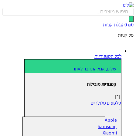
כן
Produ
sea
0
עגלת קניות
קניות
לכל הקטגוריות
שלום, אנא התחבר לאתר
קטגוריות מובילות
טלפונים סלולריים
Apple
Samsung
Xiaomi