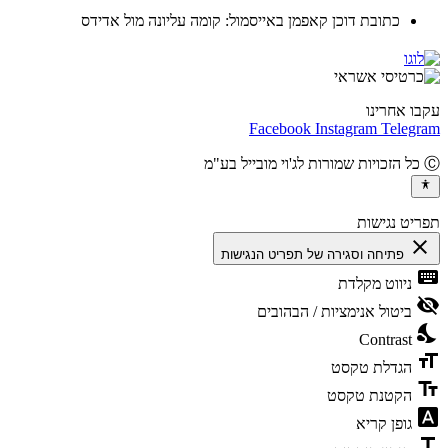
כתובת דוכן קאפמן באייסמול: קומה עליונה מול אדידס
ו אחרינו
Facebook
Instagram
Teleg
יט נגישות
cl
פתיחה וסגירה של תפריט הנגישות
ke
ניווט מקלדת
vis
ביטול אנימציות / הבהובים
ni
Contrast
fo
הגדלת טקסט
te
הקטנת טקסט
fon
גופן קריא
t