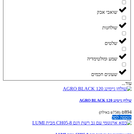
שואבי אבק
שולחנות
שלטים
שמע ומולטימדיה
שעונים חכמים
..
ימינג AGRO BLACK 120
₪
(
758
₪
באילת)
פה לסל