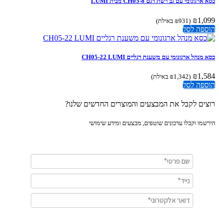
גונומי עם גב רשת דגם CH05-8 מבית LUMI
₪
1,
(
931
₪
באילת)
פה לסל
נהל ארגונומי עם משענת רגליים CH05-22 LUMI
₪
1,
(
1,342
₪
באילת)
פה לסל
ים לקבל את המבצעים והמוצרים החדשים שלנו?
מו וקבלו עדכונים שוטפים, מבצעים ומידע שימושי