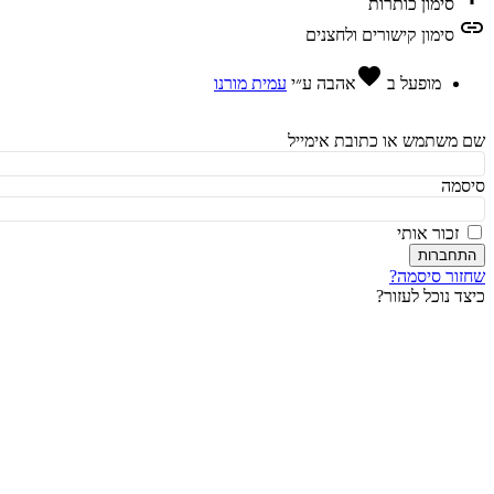
סימון כותרות
l
סימון קישורים ולחצנים
favorite
מופעל ב
אהבה
ע״י
עמית מורנו
משתמש או כתובת אימייל
מה
זכור אותי
חברות
ור סיסמה?
ד נוכל לעזור?