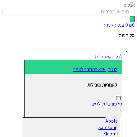
כן
Produ
sea
0
עגלת קניות
קניות
לכל הקטגוריות
שלום, אנא התחבר לאתר
קטגוריות מובילות
טלפונים סלולריים
Apple
Samsung
Xiaomi