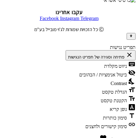
עקבו אחרינו
Facebook
Instagram
Telegram
Ⓒ כל הזכויות שמורות לג'וי מובייל בע"מ
תפריט נגישות
close
פתיחה וסגירה של תפריט הנגישות
keyboard
ניווט מקלדת
visibility_off
ביטול אנימציות / הבהובים
nights_stay
Contrast
format_size
הגדלת טקסט
text_fields
הקטנת טקסט
font_download
גופן קריא
title
סימון כותרות
link
סימון קישורים ולחצנים