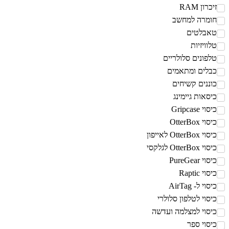
יכרון RAM
ומרה למחשב
אבלטים
לוויזיות
לפונים סלולריים
בלים ומתאמים
וננים קשיחים
יסאות גיימינג
יסוי Gripcase
יסוי OtterBox
סוי OtterBox לאייפון
סוי OtterBox לגלקסי
יסוי PureGear
יסוי Raptic
יסוי ל- AirTag
יסוי לטלפון סלולרי
יסוי למצלמה ועדשה
יסוי ספר