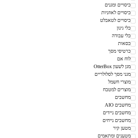
יסויים ומגנים
יסויים לאוזניות
יסויים לטאבלט
לי גינון
לי עבודה
סאות
רטיסי מסך
וח אם
גן לשעון OtterBox
גני מסך לסלולריים
וצרי חשמל
וצרים למטבח
חשבים
חשבים AIO
חשבים ניידים
חשבים נייחים
טען קיר
טענים ומתאמים