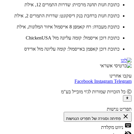
כתובת חנות תחנה מרכזית: שדרות התמרים 12, אילת
כתובת חנות ברחבת בנק דיסקונט: שדרות התמרים 2, אילת
כתובת מעבדה: רח קאמפן 8 אייסמול איזור המלונות, אילת
כתובת דוכן אייסמול: קומה עליונה מול ChickenUSA
כתובת דוכן קאפמן באייסמול: קומה עליונה מול אדידס
ו אחרינו
Facebook
Instagram
Teleg
יט נגישות
cl
פתיחה וסגירה של תפריט הנגישות
ke
ניווט מקלדת
vis