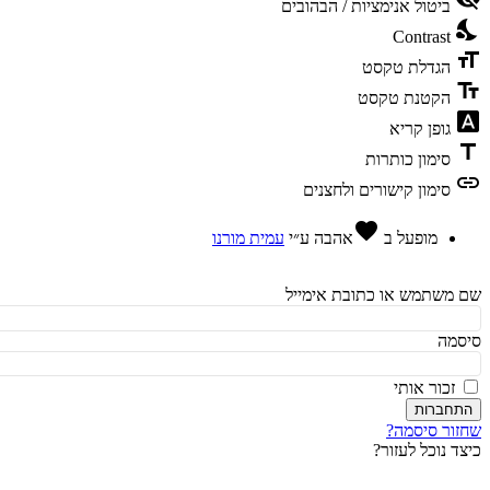
ביטול אנימציות / הבהובים
ni
Contrast
fo
הגדלת טקסט
te
הקטנת טקסט
fon
גופן קריא
t
סימון כותרות
l
סימון קישורים ולחצנים
favorite
מופעל ב
אהבה
ע״י
עמית מורנו
משתמש או כתובת אימייל
מה
זכור אותי
חברות
ור סיסמה?
ד נוכל לעזור?