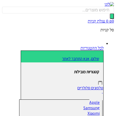
כן
Produ
sea
0
עגלת קניות
קניות
לכל הקטגוריות
שלום, אנא התחבר לאתר
קטגוריות מובילות
טלפונים סלולריים
Apple
Samsung
Xiaomi