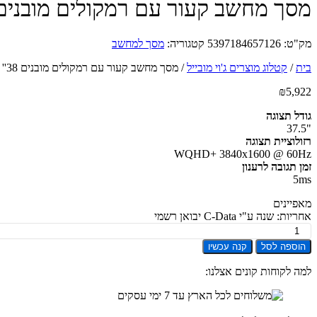
מסך מחשב קעור עם רמקולים מובנים ll U3824DW IPS WQHD+ ''38
מק"ט:
5397184657126
קטגוריה:
מסך למחשב
בית
/
קטלוג מוצרים ג'וי מובייל
/
מסך מחשב קעור עם רמקולים מובנים Dell U3824DW IPS WQHD+ ''38
₪
5,922
גודל תצוגה
"37.5
רזולוציית תצוגה
WQHD+ 3840x1600 @ 60Hz
זמן תגובה לרענון
5ms
מאפיינים
אחריות: שנה ע"י C-Data יבואן רשמי
כמות
של
הוספה לסל
קנה עכשיו
מסך
מחשב
למה לקוחות קונים אצלנו:
קעור
עם
רמקולים