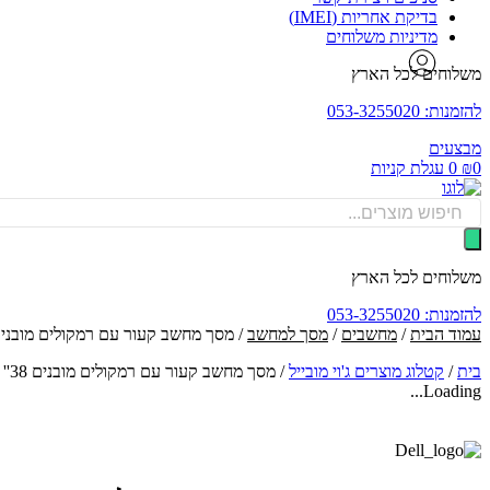
בדיקת אחריות (IMEI)
מדיניות משלוחים
משלוחים לכל הארץ
להזמנות: 053-3255020
מבצעים
0
₪
0
עגלת קניות
Products
search
משלוחים לכל הארץ
להזמנות: 053-3255020
עמוד הבית
/
מחשבים
/
מסך למחשב
/ מסך מחשב קעור עם רמקולים מובנים l U3824DW IPS WQHD+ ''38
בית
/
קטלוג מוצרים ג'וי מובייל
/
מסך מחשב קעור עם רמקולים מובנים Dell U3824DW IPS WQHD+ ''38
Loading...