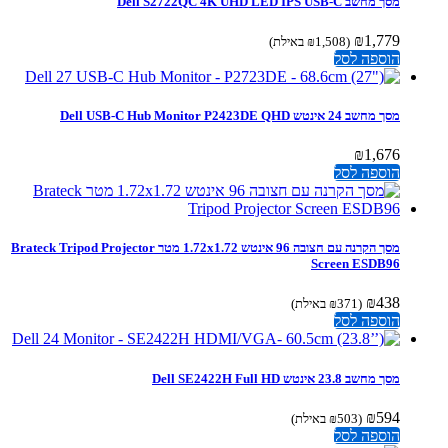
מסך מחשב Dell S2722QC 4K UHD LED IPS USB-C
₪
1,779
(
1,508
₪
באילת)
הוספה לסל
מסך מחשב ‏24 ‏אינטש Dell USB-C Hub Monitor P2423DE QHD
₪
1,676
הוספה לסל
מסך הקרנה עם חצובה 96 אינטש 1.72x1.72 מטר Brateck Tripod Projector
Screen ESDB96
₪
438
(
371
₪
באילת)
הוספה לסל
מסך מחשב ‏23.8 ‏אינטש Dell SE2422H Full HD
₪
594
(
503
₪
באילת)
הוספה לסל