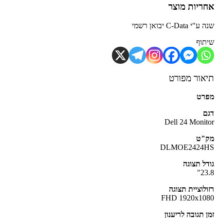
יות מוצר
C-Dat יבואן רשמי
וף
ור מפורט
רט
Dell 24 Moni
"ט
DLMOE2424
ל תצוגה
2
לוציית תצוגה
FHD 1920x1
 תגובה לריענון