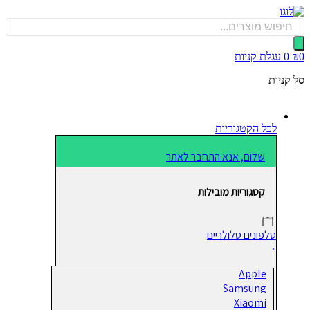
כן
Produ
sea
0
עגלת קניות
קניות
לכל הקטגוריות
שלום, אנא התחבר לאתר
קטגוריות מובילות
טלפונים סלולריים
Apple
Samsung
Xiaomi