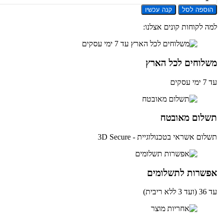
ספה לסל
קנה עכשיו
ב
 לקוחות קונים אצלנו:
''D
E242
F
לוחים לכל הארץ
L
2
ים
לום מאובטח
ם אשראי בטכנולוגיית - 3D Secure
שרות לתשלומים
ית)