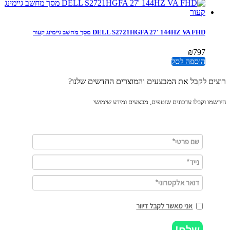
DELL S2721HGFA 27' 144HZ VA FHD מסך מחשב גיימינג קעור
₪
797
הוספה לסל
ים לקבל את המבצעים והמוצרים החדשים שלנו?
מו וקבלו עדכונים שוטפים, מבצעים ומידע שימושי
אני מאשר לקבל דיוור
שלח!