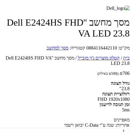
מסך מחשב ''Dell E2424HS FHD
VA LED 23
ט:
0884116442110
קטגוריה:
מסך למחשב
/
קטלוג מוצרים ג'וי מובייל
/
מסך מחשב ''Dell E2424HS FHD VA
LED 2
₪
(
598
₪
באילת)
ל תצוגה
2
לוציית תצוגה
FHD 1920x1
 תגובה לריענון
יינים
: שנה ע"י C-Data יבואן רשמי
ת