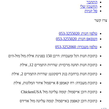
התחבר
החשבון שלי
סל קניות
 קשר
טלפון חנות: 053-3255020
ווטסאפ חנות: 053-3255020
טלפון מעבדה: 053-3252060
כתובת חנות דגל ומעבדה: דרבן 150 בפנינת אילת מול מול-הים
כתובת חנות תחנה מרכזית: שדרות התמרים 12, אילת
כתובת חנות ברחבת בנק דיסקונט: שדרות התמרים 2, אילת
כתובת מעבדה: רח קאמפן 8 אייסמול איזור המלונות, אילת
כתובת דוכן אייסמול: קומה עליונה מול ChickenUSA
כתובת דוכן קאפמן באייסמול: קומה עליונה מול אדידס