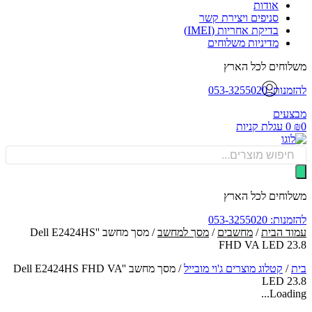
אודות
סניפים ויצירת קשר
בדיקת אחריות (IMEI)
מדיניות משלוחים
וחים לכל הארץ
: 053-3255020
עים
0
עגלת קניות
Produ
sea
וחים לכל הארץ
: 053-3255020
ד הבית
/
מחשבים
/
מסך למחשב
/ מסך מחשב ''Dell E2424HS
FHD VA LED 2
/
קטלוג מוצרים ג'וי מובייל
/
מסך מחשב ''Dell E2424HS FHD VA
LED 2
Loadin