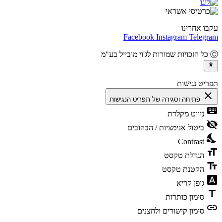
ו אחרינו
Facebook
Instagram
Teleg
יט נגישות
cl
פתיחה וסגירה של תפריט הנגישות
ke
ניווט מקלדת
vis
ביטול אנימציות / הבהובים
ni
Contrast
fo
הגדלת טקסט
te
הקטנת טקסט
fon
גופן קריא
t
סימון כותרות
l
סימון קישורים ולחצנים