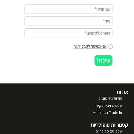
אני מאשר לקבל דיוור
שלח!
אודות
אודות ג’וי מובייל
סניפים ויצירת קשר
Trade-In בג’וי מובייל
קטגוריות פופולריות
טלפונים סלולריים