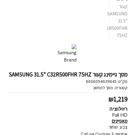
מסך גיימינג קעור SAMSUNG 31.5" C32R500FHR 75HZ
מק"ט:
8806094839845
קטגוריה:
מסך למחשב
₪
1,219
רזולוציה
Full HD
מאפיינים
צבע: שחור
אחריות: 3 שנים ע"י CdLog