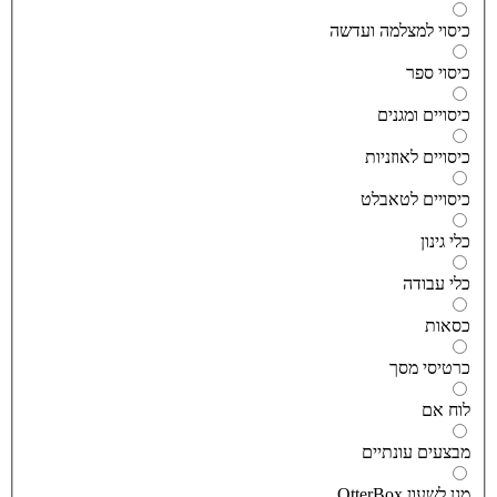
יסוי למצלמה ועדשה
יסוי ספר
יסויים ומגנים
יסויים לאוזניות
יסויים לטאבלט
לי גינון
לי עבודה
סאות
רטיסי מסך
וח אם
בצעים עונתיים
גן לשעון OtterBox