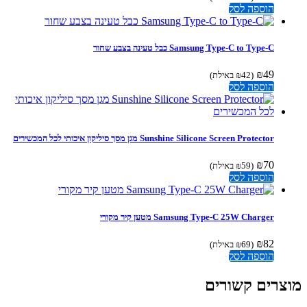
הוספה לסל
Samsung Type-C to Type-C כבל טעינה בצבע שחור
₪
49
(
42
₪
באילת)
הוספה לסל
Sunshine Silicone Screen Protector מגן מסך סיליקון איכותי לכל המכשירים
₪
70
(
59
₪
באילת)
הוספה לסל
Samsung Type-C 25W Charger מטען קיר מקורי
₪
82
(
69
₪
באילת)
הוספה לסל
צרים קשורים