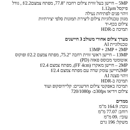
5MP – חיישן בעל זווית צילום רחבה 77.8°, מפתח צמצםf/2.2 , גודל
1.12μm
וי פנים לפתיחת נעילה
ון טכנולוגיות צילום ליצירת תמונות סלפי יצירתיות
ום בכף-יד
ה ב-HDR
 צילום אחורי משולב 3 חיישנים
לוגיית AI
13MP + 2MP + 
13MP – חיישן ראשי זווית רחבה 75.2°, מפתח צמצם f/2.2 ופוקוס
ומטי מבוסס פאזה (PD)
), מפתח צמצם f/2.4
מפתח צמצם f/2.4
י סצנה AI
ה ב-HDR
כה באפקטי צילום חדשניים: קליידוסקופ ועוד
דיאו 30fpsב- 720/1080p
ים
164 מ”מ
77. מ”מ
09 מ”מ
196 גרם