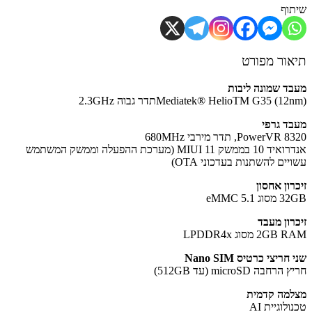
וף
ור מפורט
ד שמונה ליבות
Mediatek® HelioTM G35 ()תדר גבוה 2.3GHz
ד גרפי
PowerV, תדר מירבי 680MHz
אנדרואיד 10 בממשק MIUI 11 (מערכת ההפעלה וממשק המשתמש
ים להשתנות בעדכוני OTA)
רון אחסון
 eMMC 5.1
רון מעבד
2G מסוג LPDDR4x
ריצי כרטיס Nano SIM
חבה microSD (עד 512GB)
מה קדמית
לוגיית AI