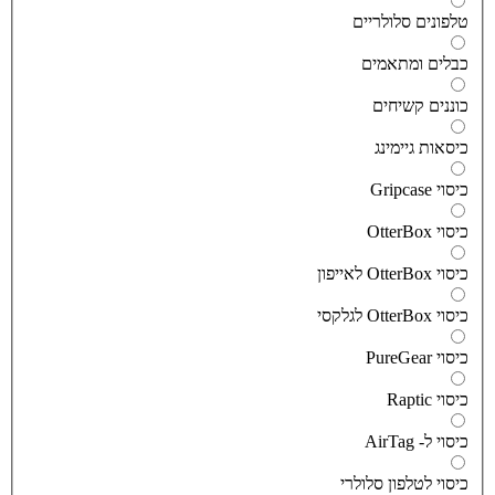
לפונים סלולריים
בלים ומתאמים
וננים קשיחים
יסאות גיימינג
יסוי Gripcase
יסוי OtterBox
סוי OtterBox לאייפון
סוי OtterBox לגלקסי
יסוי PureGear
יסוי Raptic
יסוי ל- AirTag
יסוי לטלפון סלולרי