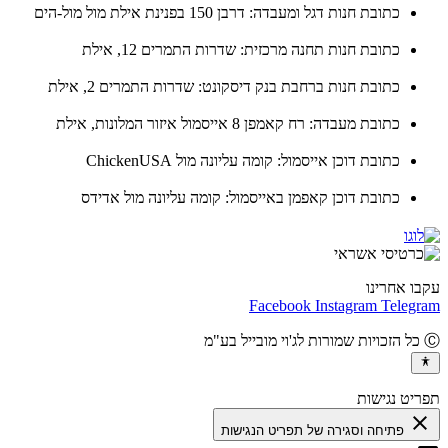
כתובת חנות דגל ומעבדה: דרבן 150 בפנינת אילת מול מול-הים
כתובת חנות תחנה מרכזית: שדרות התמרים 12, אילת
כתובת חנות ברחבת בנק דיסקונט: שדרות התמרים 2, אילת
כתובת מעבדה: רח קאמפן 8 אייסמול איזור המלונות, אילת
כתובת דוכן אייסמול: קומה עליונה מול ChickenUSA
כתובת דוכן קאפמן באייסמול: קומה עליונה מול אדידס
ו אחרינו
Facebook
Instagram
Teleg
יט נגישות
cl
פתיחה וסגירה של תפריט הנגישות