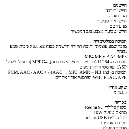
שנים
שן קירבה
תאוצה
שן אור סביבתי
ע רטט
שן טביעת אצבע בגב המכשיר
כה במולטימדיה
מגבר שמע עוצמתי ותיבת תהודה חדשנית בנפח 0.85cc לאיכות שמע
הה
MP4 MKV AAC M
תמיכה ב- H.264 (פרופיל בסיסי/ ראשי/ גבוה), MPEG4 (פרופיל פשוט /
דאו נוספים
תמיכה ב- PCM, AAC / AAC + / eAAC +, MP3, AMR – NB and
WB , FLA ופורמטי אודיו אחרים
 אודיו
יזה
 סלולרי Redmi 9C
ם טעינה 10W
ונים micro-USB
דת אחריות
יך הפעלה