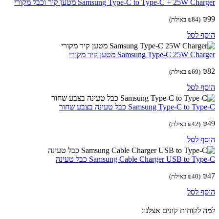
Samsung Type-C to Type-C + 25W Cha מטען קיר וכבל מקורי
(
84
₪
באילת)
ף לסל
Samsung Type-C 25W Cha מטען קיר מקורי
(
69
₪
באילת)
ף לסל
Samsung Type-C to T כבל טעינה בצבע שחור
(
42
₪
באילת)
ף לסל
Samsung Cable Charger USB to Ty כבל טעינה
(
40
₪
באילת)
ף לסל
 לקוחות קונים אצלנו: