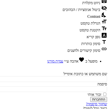
ke
ניווט מקלדת
vis
ביטול אנימציות / הבהובים
ni
Contrast
fo
הגדלת טקסט
te
הקטנת טקסט
fon
גופן קריא
t
סימון כותרות
l
סימון קישורים ולחצנים
favorite
מופעל ב
אהבה
ע״י
עמית מורנו
משתמש או כתובת אימייל
מה
זכור אותי
חברות
ור סיסמה?
ד נוכל לעזור?