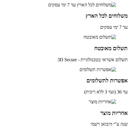
לוחים לכל הארץ
ים
לום מאובטח
ם אשראי בטכנולוגיית - 3D Secure
שרות לתשלומים
ית)
יות מוצר
 ע"י היבואן רשמי