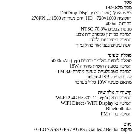
מלא 19:9
DotDrop Disp
HD+, יחס ניגודיות 1:1500, 270PPI
ת 400nit
 צבעים 70.8% NTSC
כה בכיוונון טמפרטורת צבע
כה במצבי יום ולילה
ת עיניים בפני אור כחול נמוך
לה וטעינה
 ליתיום-פולימר מובנית 5000mAh (typ)
כה בטעינה חוטית מהירה 18W
ה בטכנולוגיית טעינה מהירה TM 3.0
עינה micro-USB
עינה 10W כלול בערכה
וריות אלחוטית
ן Wi-Fi 2.4GHz 802.11 b/g/n
WIFI Direct / WIFI Displ
Bluetooth 
ה ברדיו FM
ט
GLONASS GPS / AGPS / G /