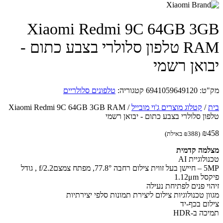
Xiaomi Redmi 9C 64GB 3
RAM טלפון סלולרי בצבע כתום -
ואן רשמי
ט:
6941059649120
קטגוריה:
טלפונים סלולריים
/
קטלוג מוצרים ג'וי מובייל
/
Xiaomi Redmi 9C 64GB 3GB RAM
ון סלולרי בצבע כתום - יבואן רשמי
₪
(
388
₪
באילת)
מה קדמית
לוגיית AI
5MP – חיישן בעל זווית צילום רחבה 77.8°, מפתח צמצםf/2.2 , גודל
1.12μm
וי פנים לפתיחת נעילה
ון טכנולוגיות צילום ליצירת תמונות סלפי יצירתיות
ום בכף-יד
ה ב-HDR