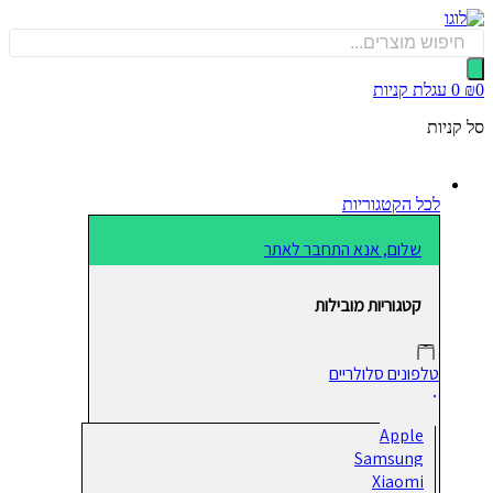
כן
Produ
sea
0
עגלת קניות
קניות
לכל הקטגוריות
שלום, אנא התחבר לאתר
קטגוריות מובילות
טלפונים סלולריים
Apple
Samsung
Xiaomi