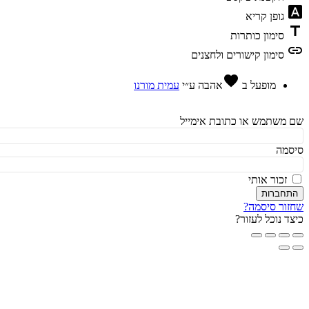
fon
גופן קריא
t
סימון כותרות
l
סימון קישורים ולחצנים
favorite
מופעל ב
אהבה
ע״י
עמית מורנו
משתמש או כתובת אימייל
מה
זכור אותי
חברות
ור סיסמה?
ד נוכל לעזור?