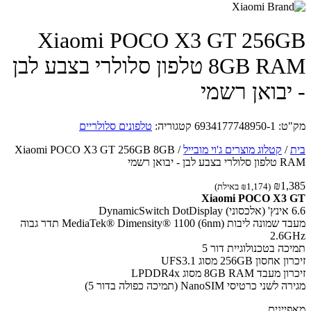
Xiaomi POCO X3 GT 256
8GB RAM טלפון סלולרי בצבע לבן
יבואן רשמי
ט:
6934177748950-1
קטגוריה:
טלפונים סלולריים
/
קטלוג מוצרים ג'וי מובייל
/
Xiaomi POCO X3 GT 256GB 8GB
בע לבן - יבואן רשמי
₪
1,
(
1,174
₪
באילת)
Xiaomi POCO X3
Dyna
מעבד שמונה ליבות MediaTek® Dimensity® 1100 (6nm) תדר גבוה
2.6
כה בטכנולוגיית דור 5
חסון 256GB מסוג UFS3.1
עבד 8GB RAM מסוג LPDDR4x
ני כרטיסי NanoSIM (תמיכה כפולה בדור 5)
יינים