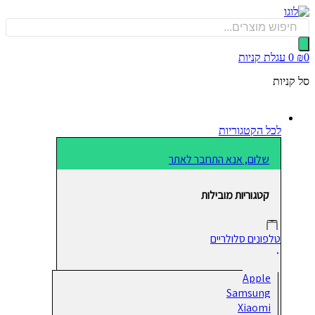
כן
Produ
sea
0
עגלת קניות
קניות
לכל הקטגוריות
שלום, אנא התחבר לאתר
קטגוריות מובילות
טלפונים סלולריים
Apple
Samsung
Xiaomi