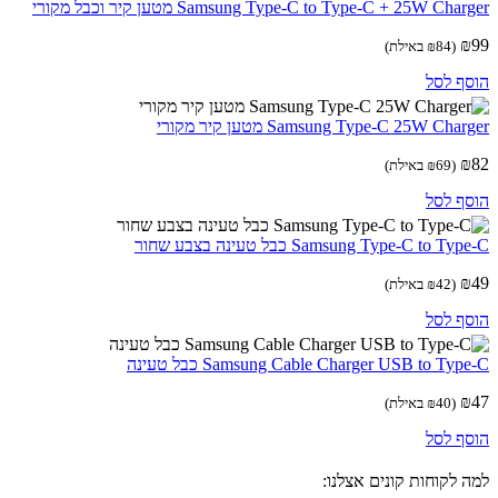
Samsung Type-C to Type-C + 25W Cha מטען קיר וכבל מקורי
(
84
₪
באילת)
ף לסל
Samsung Type-C 25W Cha מטען קיר מקורי
(
69
₪
באילת)
ף לסל
Samsung Type-C to T כבל טעינה בצבע שחור
(
42
₪
באילת)
ף לסל
Samsung Cable Charger USB to Ty כבל טעינה
(
40
₪
באילת)
ף לסל
 לקוחות קונים אצלנו: