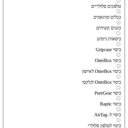
לפונים סלולריים
בלים ומתאמים
וננים קשיחים
יסאות גיימינג
יסוי Gripcase
יסוי OtterBox
סוי OtterBox לאייפון
סוי OtterBox לגלקסי
יסוי PureGear
יסוי Raptic
יסוי ל- AirTag
יסוי לטלפון סלולרי