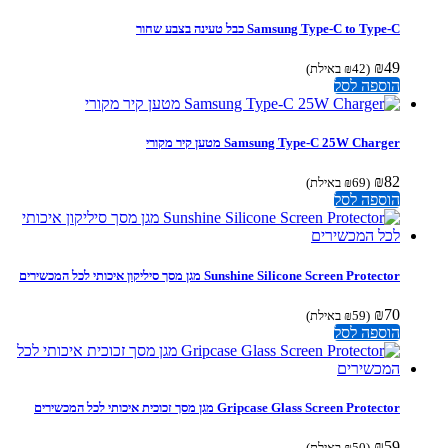
Samsung Type-C to Type-C כבל טעינה בצבע שחור
₪
49
(
42
₪
באילת)
הוספה לסל
Samsung Type-C 25W Charger מטען קיר מקורי
₪
82
(
69
₪
באילת)
הוספה לסל
Sunshine Silicone Screen Protector מגן מסך סיליקון איכותי לכל המכשירים
₪
70
(
59
₪
באילת)
הוספה לסל
Gripcase Glass Screen Protector מגן מסך זכוכית איכותי לכל המכשירים
₪
59
(
50
₪
באילת)