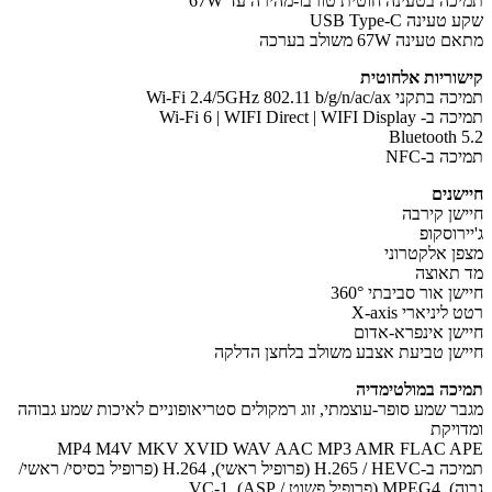
כה בטעינה חוטית טורבו-מהירה עד 67W
עינה USB Type-C
עינה 67W משולב בערכה
וריות אלחוטית
י Wi-Fi 2.4/5GHz 802.11 b/g/n/ac/ax
Wi-Fi 6 | WIFI Direct | WIFI Di
Bluetooth 
ה ב-NFC
שנים
שן קירבה
רוסקופ
ן אלקטרוני
תאוצה
ן אור סביבתי 360°
יניארי X-axis
שן אינפרא-אדום
שן טביעת אצבע משולב בלחצן הדלקה
כה במולטימדיה
ר שמע סופר-עוצמתי, זוג רמקולים סטריאופוניים לאיכות שמע גבוהה
ויקת
MP4 M4V MKV XVID WAV AAC MP3 AMR FLAC A
תמיכה ב-H.265 / HEVC (פרופיל ראשי), H.264 (פרופיל בסיסי/ ראשי/
יל פשוט / ASP), VC-1