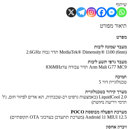
וף
ור מפורט
רט
ד שמונה ליבות
MediaTek® Dimensity® 1100 ) תדר גבוה 2.6GHz
ד גרפי תשע ליבות
Arm Mali G7 תדר עבודה עד836MHz
כה
לוגיית דור 5
ך קירור בטכנולוגיית
LiquidCool 2.0 (באמצעות גרפיט רב-שכבתית, תא אדים לפיזור חום, ג'ל
י ויריעת נחושת)
כת הפעלה מבוססת POCO
Android 11 MI (מערכת תתעדכן בעדכוני OTA תקופתיים)
רון אחסון