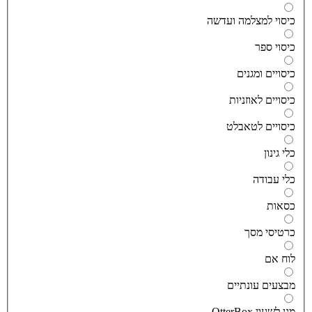
יסוי למצלמה ועדשה
יסוי ספר
יסויים ומגנים
יסויים לאוזניות
יסויים לטאבלט
לי גינון
לי עבודה
סאות
רטיסי מסך
וח אם
בצעים עונתיים
גן לשעון OtterBox