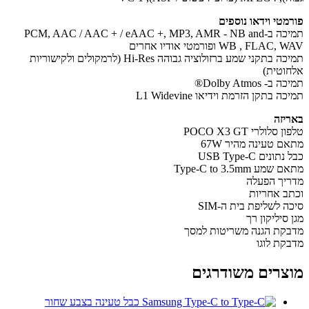
מטי וידאו נוספים
תמיכה ב-PCM, AAC / AAC + / eAAC +, MP3, AMR - NB and
WB , FLAC ופורמטי אודיו אחרים
תמיכה בתקני שמע ברזולוציה גבוהה Hi-Res (לרמקולים ולקישוריות
וטית)
- Dolby Atmos®
ה בתקן הזרמת וידיאו L1 Widevine
יזה
סלולרי POCO X3 GT
ם טעינה מהיר 67W
ונים USB Type-C
מע Type-C to 3.5mm
יך הפעלה
ב אחריות
 לשליפת בית ה-SIM
סיליקון רך
קת הגנה משריטות למסך
קת לוגו
צרים משודרגים