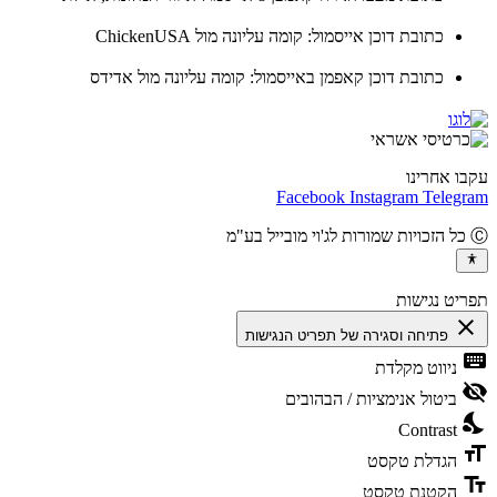
כתובת דוכן אייסמול: קומה עליונה מול ChickenUSA
כתובת דוכן קאפמן באייסמול: קומה עליונה מול אדידס
ו אחרינו
Facebook
Instagram
Teleg
יט נגישות
cl
פתיחה וסגירה של תפריט הנגישות
ke
ניווט מקלדת
vis
ביטול אנימציות / הבהובים
ni
Contrast
fo
הגדלת טקסט
te
הקטנת טקסט