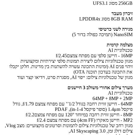
סוג UFS3.1
רון מעבד
8G מסוג LPDDR4x
רה לשני כרטיסי
(תמיכה כפולה בדור 5)
מה קדמית
לוגיית AI
 עם מפתח צמצםf/2.45
ון טכנולוגיות צילום ליצירת תמונות סלפי יצירתיות ומקצועיות
זיהוי פנים AI (זמינות התכונה עשויה להשתנות בין מדינות. חלקן יקבלו
תכונה בעדכון תוכנה OTA)
ל טכנולוגיות צילום: ייפוי AI, מסגרת סרט, וידיאו קצר ועוד
 צילום אחורי משולב 3 חיישנים
לוגיית AI
64MP + 8MP + 
64MP - חיישן זווית רחבה בגודל 1/2’’ עם מפתח צמצם f/1.79, גודל
 פיקסל 4-in-1), PDAF
120 עם מפתח צמצםf/2.2
עם מפתח צמצם f/2.4
מגוון רחב של טכנולוגיות צילום לתמונות וסרטונים מקצועיים: מצב Vlog,
ולג זמן, AI Skyscaping 3.0,