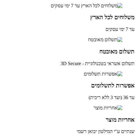
לוחים לכל הארץ
ים
לום מאובטח
ם אשראי בטכנולוגיית - 3D Secure
שרות לתשלומים
ית)
יות מוצר
יים ע"י המילטון יבואן רשמי