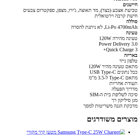
שנים
עת אצבע (בצד), מד תאוצה, ג'ירו, מצפן, ספקטרום צבעים
ת קרבה וירטואלית
לה
Li-Po 4, לא ניתנת להסרה
נה
ה מהירה 120W
Power Delivery 
Quick Charge
יזה
ן נייד
 טעינה מהיר 120W
ונים USB Type-C
Ty ל-3.5 מ"מ
דת אחריות
יך הפעלה
 לשליפת בית ה-SIM
סיליקון רך
קת הגנה משריטות למסך
צרים משודרגים