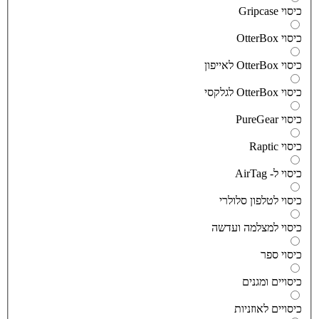
יסוי Gripcase
יסוי OtterBox
סוי OtterBox לאייפון
סוי OtterBox לגלקסי
יסוי PureGear
יסוי Raptic
יסוי ל- AirTag
יסוי לטלפון סלולרי
יסוי למצלמה ועדשה
יסוי ספר
יסויים ומגנים
יסויים לאוזניות