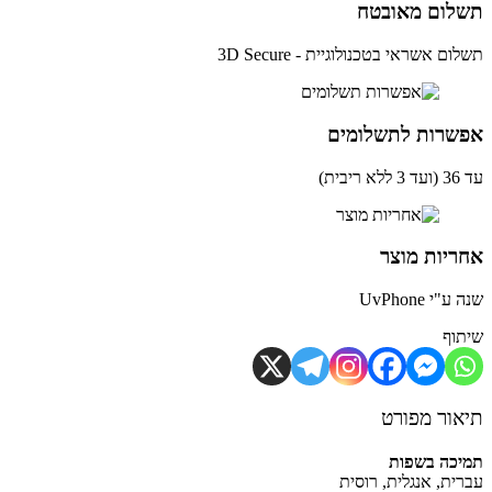
לום מאובטח
ם אשראי בטכנולוגיית - 3D Secure
שרות לתשלומים
ית)
יות מוצר
י UvPhone
וף
ור מפורט
כה בשפות
ית, אנגלית, רוסית