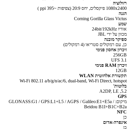
לוציה
קסלים, יחס 20:9 (צפיפות ~395 ppi )
ה
Corning Gorilla Glass Vic
ע
24bit/19
ן על ידי JBL
קר מובנה
עם רמקולים סטריאו (4 רמקולים)
ון אחסון פנימי
256
UFS 
RA פנימי
12
ורת אלחוטית WLAN
Wi-Fi 802.11 a/b/g/n/ac/6, dual-band, Wi-Fi Direct, hots
טות'
5
G
מיקום: GLONASS:G1 / GPS:L1+L5 / AGPS / Galileo:E1+E5a /
Beidou B1I+B1C+
N
פרה-אדום