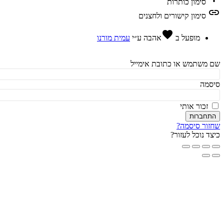
סימון כותרות
l
סימון קישורים ולחצנים
favorite
מופעל ב
אהבה
ע״י
עמית מורנו
משתמש או כתובת אימייל
מה
זכור אותי
חברות
ור סיסמה?
ד נוכל לעזור?