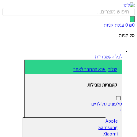
כן
Produ
sea
0
עגלת קניות
קניות
לכל הקטגוריות
שלום, אנא התחבר לאתר
קטגוריות מובילות
טלפונים סלולריים
Apple
Samsung
Xiaomi