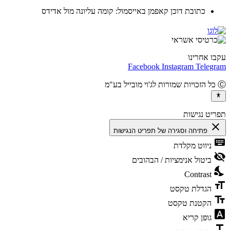
כתובת דוכן קאפמן באייסמול: קומה עליונה מול אדידס
ו אחרינו
Facebook
Instagram
Teleg
יט נגישות
cl
פתיחה וסגירה של תפריט הנגישות
ke
ניווט מקלדת
vis
ביטול אנימציות / הבהובים
ni
Contrast
fo
הגדלת טקסט
te
הקטנת טקסט
fon
גופן קריא
t