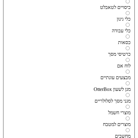
יסויים לטאבלט
לי גינון
לי עבודה
סאות
רטיסי מסך
וח אם
בצעים עונתיים
גן לשעון OtterBox
גני מסך לסלולריים
וצרי חשמל
וצרים למטבח
חשבים