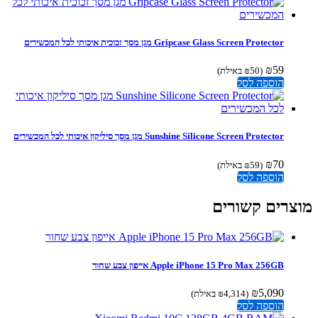
Gripcase Glass Screen Protector מגן מסך זכוכית איכותי לכל המכשירים
₪
59
(
50
₪
באילת)
הוספה לסל
Sunshine Silicone Screen Protector מגן מסך סיליקון איכותי לכל המכשירים
₪
70
(
59
₪
באילת)
הוספה לסל
צרים קשורים
Apple iPhone 15 Pro Max 256GB אייפון צבע שחור
₪
5,090
(
4,314
₪
באילת)
הוספה לסל