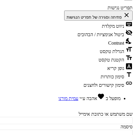
יט נגישות
cl
פתיחה וסגירה של תפריט הנגישות
ke
ניווט מקלדת
vis
ביטול אנימציות / הבהובים
ni
Contrast
fo
הגדלת טקסט
te
הקטנת טקסט
fon
גופן קריא
t
סימון כותרות
l
סימון קישורים ולחצנים
favorite
מופעל ב
אהבה
ע״י
עמית מורנו
משתמש או כתובת אימייל
מה