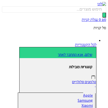
כן
Produ
sea
0
עגלת קניות
קניות
לכל הקטגוריות
שלום, אנא התחבר לאתר
קטגוריות מובילות
טלפונים סלולריים
Apple
Samsung
Xiaomi