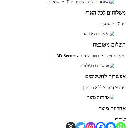
לוחים לכל הארץ
ים
לום מאובטח
ם אשראי בטכנולוגיית - 3D Secure
שרות לתשלומים
ית)
יות מוצר
וף