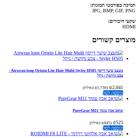
כה בפורמטי תמונות:
JPG, BMP, GIF, 
י חיבורים:
HD
צרים קשורים
מעצב שיער דייסון Airwrap long Origin Lite Hair Multi Styler HS05 -
צבע נחושת / ניקל
₪
2,041
(
1,730
₪
באילת)
הוספה לסל
שואב אבק עומד PureGear M11
₪
525
(
445
₪
באילת)
הוספה לסל