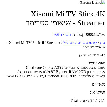
Xiaomi Mi TV Stick 
Stre - שיאומי סטרימר
ט:
28982
קטגוריה:
מוצרי חשמל
/
קטלוג מוצרים ג'וי מובייל
/
Xiaomi Mi TV Stick 4K Streamer -
ומי סטרימר
₪
(
209
₪
באילת)
ט טכני:
גרפי: מעבד ארבע ליבות Quad-core Cortex-A35
ן RAM 2GB, זיכרון 8GB (ללא אפשרות הרחבה)
אלחוטית: °Wi-Fi 2.4 GHz / 5 GHz, Bluetooth® 5.0 360
יינים
אי אזל
 לקוחות קונים אצלנו: