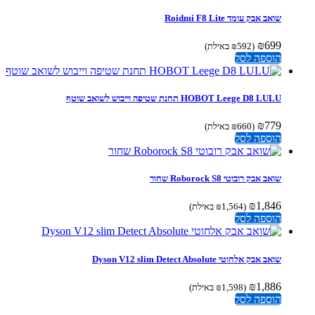
‏שואב אבק עומד Roidmi F8 Lite
₪
699
(
592
₪
באילת)
הוספה לסל
HOBOT Leege D8 LULU תחנת שטיפה וייבוש לשואב שוטף
₪
779
(
660
₪
באילת)
הוספה לסל
שואב אבק רובוטי Roborock S8 שחור
₪
1,846
(
1,564
₪
באילת)
הוספה לסל
שואב אבק אלחוטי Dyson V12 slim Detect Absolute
₪
1,886
(
1,598
₪
באילת)
הוספה לסל