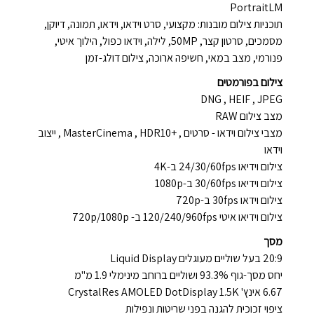
PortraitLM
תוכניות צילום מובנות: מקצועי, סרט וידאו, וידאו, תמונה, דיוקן,
מסמכים, סרטון קצר, 50MP, לילה, וידאו כפול, הילוך איטי,
פנורמי, מצב במאי, חשיפה ארוכה, צילום דולג-זמן
צילום בפורמטים
DNG , HEIF , JPEG
מצב צילום RAW
מצבי צילום וידאו - סרטים , +MasterCinema , HDR10 , ייצוב
וידאו
צילום וידיאו 24/30/60fps ב-4K
צילום וידיאו 30/60fps ב-1080p
צילום וידאו 30fps ב-720p
צילום וידיאו איטי 120/240/960fps ב- 720p/1080p
מסך
20:9 בעל שוליים מעוגלים Liquid Display
יחס מסך-גוף 93.3% ושוליים ברוחב מינימלי 1.9 מ"מ
6.67 אינץ' CrystalRes AMOLED DotDisplay 1.5K
ציפוי זכוכית להגנה בפני שריטות ונפילות