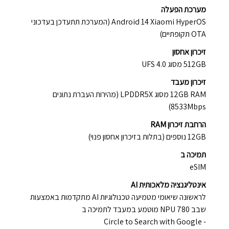
מערכת הפעלה
Android 14 Xiaomi HyperOS (המערכת תתעדכן בעדכוני
OTA תקופתיים)
זיכרון אחסון
512GB מסוג UFS 4.0
זיכרון מעבד
12GB RAM מסוג LPDDR5X (מהירות העברת נתונים
8533Mbps)
הרחבת זיכרון RAM
12GB נוספים (בתלות בזיכרון אחסון פנוי)
תמיכה ב
eSIM
אינטליגנציה מלאכותית AI
לראשונה שיאומי מטמיעה טכנולוגיות AI מתקדמות באמצעות
שבב NPU 780 מוטמע במעבד לתמיכה ב
- Circle to Search with Google