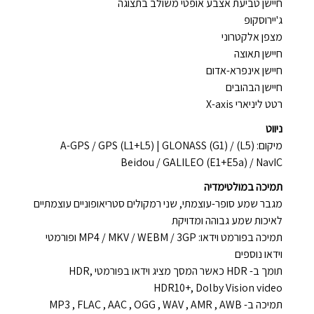
חיישן טביעת אצבע אופטי משולב בתצוגה
ג'יירוסקופ
מצפן אלקטרוני
חיישן תאוצה
חיישן אינפרא-אדום
חיישן הבהובים
רטט ליניארי X-axis
ניווט
מיקום: (L5) A-GPS / GPS (L1+L5) | GLONASS (G1) /
Beidou / GALILEO (E1+E5a) / NavIC
תמיכה במולטימדיה
מגבר שמע סופר-עוצמתי, שני רמקולים סטריאופוניים עוצמתיים
לאיכות שמע גבוהה ומדויקת
תמיכה בפורמט וידאו: MP4 / MKV / WEBM / 3GP ופורמטי
וידאו נוספים
תומך ב- HDR כאשר המסך מציג וידאו בפורמטי HDR,
HDR10+, Dolby Vision video
תמיכה ב- MP3 , FLAC , AAC , OGG , WAV , AMR , AWB