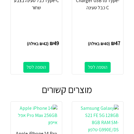
Charger USB to Type-
Type-C כבל טעינה בצבע
C כבל טעינה
שחור
₪
49
₪
47
(
40
₪
באילת)
(
42
₪
באילת)
הוספה לסל
הוספה לסל
מוצרים קשורים
Apple iPhone 14 Pro