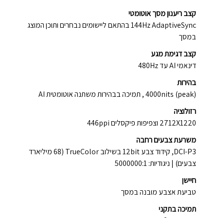
קצב ריענון מסך אוטומטי
144Hz AdaptiveSync בהתאם ליישומים נבחרים ותוכן המוצג
במסך
קצב דגימת מגע
דינאמי AI עד 480Hz
בהירות
4000nits (peak) , תמיכה בבהירות משתנה אוטומטית AI
רזולוציה
2712X1220 וצפיפות פיקסלים 446ppi
משרעת צבעים רחבה
DCI-P3, קידוד צבע 12bit בשילוב TrueColor (68 מיליארד
צבעים) | ניגודיות: 5000000:1
חיישן
טביעת אצבע מובנה במסך
תמיכה בתקני