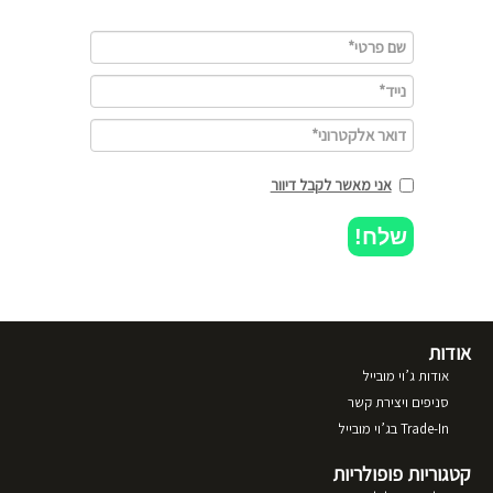
אני מאשר לקבל דיוור
שלח!
אודות
אודות ג’וי מובייל
סניפים ויצירת קשר
Trade-In בג’וי מובייל
קטגוריות פופולריות