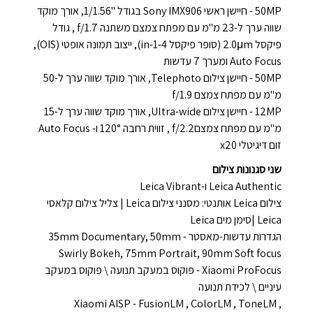
50MP - חיישן ראשי Sony IMX906 בגודל ''1/1.56, אורך מוקד
שווה ערך ל-23 מ"מ עם מפתח צמצם משתנה f/1.7 , גודל
פיקסל 2.0μm (סופר פיקסל 4-in-1), ייצוב תמונה אופטי (OIS),
Auto Focus ומערך 7 עדשות
50MP - חיישן צילום Telephoto, אורך מוקד שווה ערך ל-50
מ"מ עם מפתח צמצם f/1.9
12MP - חיישן צילום Ultra-wide, אורך מוקד שווה ערך ל-15
מ"מ עם מפתח צמצםf/2.2 , זווית רחבה 120° ו- Auto Focus
זום דיגיטלי x20
שני סגנונות צילום
Leica Authentic ו-Leica Vibrant
צילום Leica אותנטי: מסנני צילום Leica | צליל צילום קלאסי
Leica |סימן מים Leica
הגדרות עדשות-מאסטר - 35mm Documentary, 50mm
Swirly Bokeh, 75mm Portrait, 90mm Soft focus
Xiaomi ProFocus - פוקוס במעקב תנועה \ פוקוס במעקב
עיניים \ לכידת תנועה
Xiaomi AISP - FusionLM , ColorLM , ToneLM ,