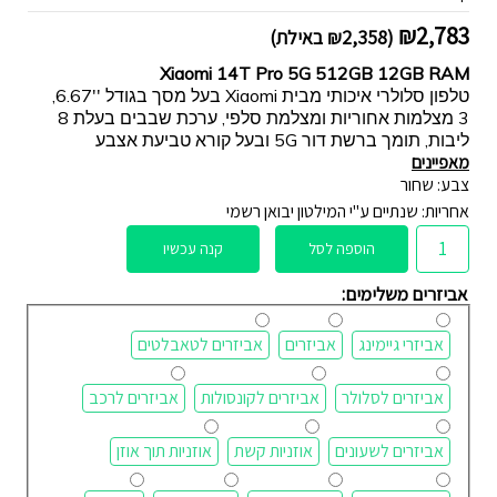
₪
2,783
(
2,358
₪
באילת)
Xiaomi 14T Pro 5G 512GB 12GB RAM
טלפון סלולרי איכותי מבית Xiaomi בעל מסך בגודל ''6.67,
3 מצלמות אחוריות ומצלמת סלפי, ערכת שבבים בעלת 8
ליבות, תומך ברשת דור 5G ובעל קורא טביעת אצבע
מאפיינים
צבע: שחור
אחריות: שנתיים ע"י המילטון יבואן רשמי
הוספה לסל
קנה עכשיו
אביזרים משלימים:
אביזרי גיימינג
אביזרים
אביזרים לטאבלטים
אביזרים לסלולר
אביזרים לקונסולות
אביזרים לרכב
אביזרים לשעונים
אוזניות קשת
אוזניות תוך אוזן