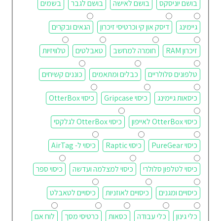
בושם יוניסקס
בושם לאישה
בושם לגבר
בשמים
גיימינג
דיסק און קי וכרטיסי זיכרון
הגאים ובקרים
זיכרון RAM
חומרה למחשב
טאבלטים
טלוויזיות
טלפונים סלולריים
כבלים ומתאמים
כוננים קשיחים
כיסאות גיימינג
כיסוי Gripcase
כיסוי OtterBox
כיסוי OtterBox לאייפון
כיסוי OtterBox לגלקסי
כיסוי PureGear
כיסוי Raptic
כיסוי ל- AirTag
כיסוי לטלפון סלולרי
כיסוי למצלמה ועדשה
כיסוי ספר
כיסויים ומגנים
כיסויים לאוזניות
כיסויים לטאבלט
כלי גינון
כלי עבודה
כסאות
כרטיסי מסך
לוח אם