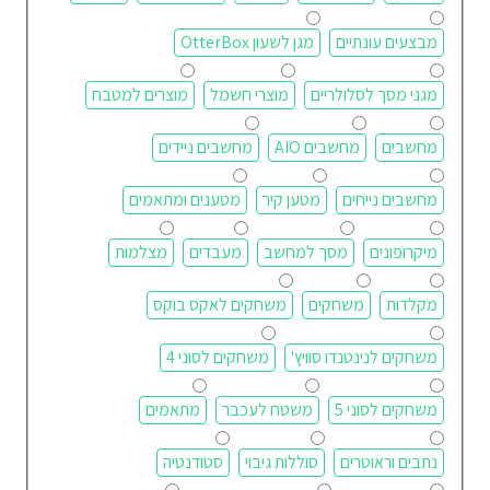
מבצעים עונתיים
מגן לשעון OtterBox
מגני מסך לסלולריים
מוצרי חשמל
מוצרים למטבח
מחשבים
מחשבים AIO
מחשבים ניידים
מחשבים נייחים
מטען קיר
מטענים ומתאמים
מיקרופונים
מסך למחשב
מעבדים
מצלמות
מקלדות
משחקים
משחקים לאקס בוקס
משחקים לנינטנדו סוויץ'
משחקים לסוני 4
משחקים לסוני 5
משטח לעכבר
מתאמים
נתבים וראוטרים
סוללות גיבוי
סטודנטיה