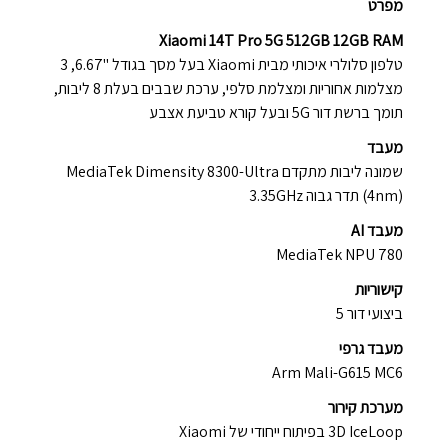
מפרט
Xiaomi 14T Pro 5G 512GB 12GB RAM
טלפון סלולרי איכותי מבית Xiaomi בעל מסך בגודל ''6.67, 3
מצלמות אחוריות ומצלמת סלפי, ערכת שבבים בעלת 8 ליבות,
תומך ברשת דור 5G ובעל קורא טביעת אצבע
מעבד
שמונה ליבות מתקדם MediaTek Dimensity 8300-Ultra
(4nm) תדר גבוה 3.35GHz
מעבד AI
MediaTek NPU 780
קישוריות
ביצועי דור 5
מעבד גרפי
Arm Mali-G615 MC6
מערכת קירור
3D IceLoop בפיתוח ייחודי של Xiaomi