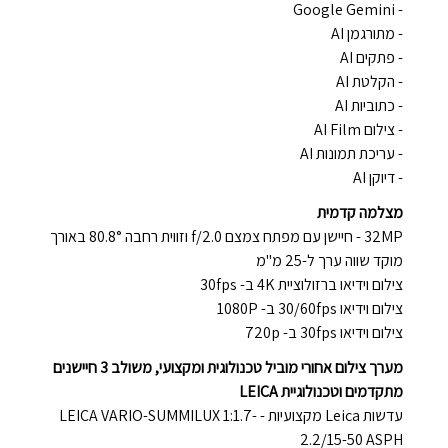
- Google Gemini
- מתורגמן AI
- פתקים AI
- הקלטת AI
- כתוביות AI
- צילום AI Film
- עריכת תמונות AI
- דיוקן AI
מצלמה קדמית
32MP - חיישן עם מפתח צמצם f/2.0 וזווית רחבה 80.8° באורך
מוקד שווה ערך ל-25 מ"מ
צילום וידיאו ברזולוציית 4K ב- 30fps
צילום וידיאו 30/60fps ב- 1080P
צילום וידיאו 30fps ב- 720p
מערך צילום אחורי מוביל טכנולוגית ומקצועי, משולב 3 חיישנים
מתקדמים וטכנולוגיית LEICA
עדשות Leica מקצועיות - LEICA VARIO-SUMMILUX 1:1.7-
2.2/15-50 ASPH