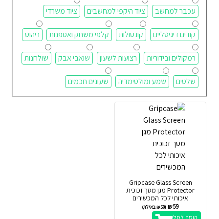
עכבר למחשב
ציוד היקפי למחשבים
ציוד משרדי
קודים דיגיטליים
קונסולות
קלפי משחק ואספנות
ריהוט
רמקולים ובידוריות
רצועות לשעון
שואבי אבק
שולחנות
שלטים
שמע ומולטימדיה
שעונים חכמים
Gripcase Glass Screen
Protector מגן מסך זכוכית
איכותי לכל המכשירים
₪
59
(
50
₪
באילת)
הוסף לסל