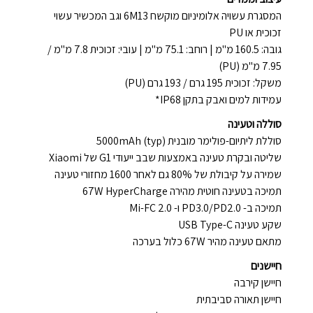
המסגרת עשויה אלומיניום מוקשח 6M13 וגב המכשיר עשוי
זכוכית או PU
גובה: 160.5 מ"מ | רוחב: 75.1 מ"מ | עובי: זכוכית 7.8 מ"מ /
7.95 מ"מ (PU)
משקל: זכוכית 195 גרם / 193 גרם (PU)
עמידות למים ואבק בתקן IP68*
סוללה וטעינה
סוללת ליתיום-פולימר מובנית 5000mAh (typ)
שליטה ובקרת טעינה באמצעות שבב ייעודי G1 של Xiaomi
שמירה על קיבולת של 80% גם לאחר 1600 מחזורי טעינה
תמיכה בטעינה חוטית מהירה 67W HyperCharge
תמיכה ב- PD3.0/PD2.0 ו- Mi-FC 2.0
שקע טעינה USB Type-C
מתאם טעינה מהיר 67W כלול בערכה
חיישנים
חיישן קירבה
חיישן תאורה סביבתית