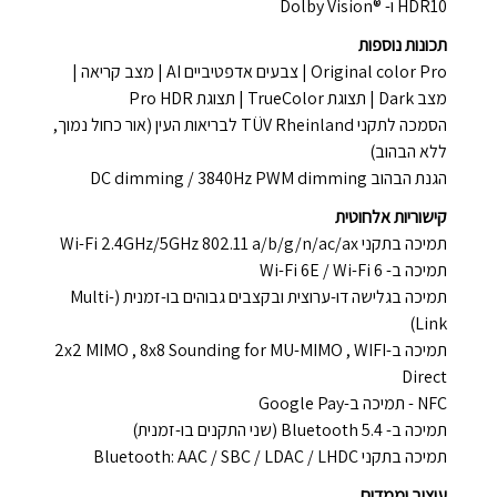
HDR10 ו- ®Dolby Vision
תכונות נוספות
Original color Pro | צבעים אדפטיביים AI | מצב קריאה |
מצב Dark | תצוגת TrueColor | תצוגת Pro HDR
הסמכה לתקני TÜV Rheinland לבריאות העין (אור כחול נמוך,
ללא הבהוב)
הגנת הבהוב DC dimming / 3840Hz PWM dimming
קישוריות אלחוטית
תמיכה בתקני Wi-Fi 2.4GHz/5GHz 802.11 a/b/g/n/ac/ax
תמיכה ב- Wi-Fi 6E / Wi-Fi 6
תמיכה בגלישה דו-ערוצית ובקצבים גבוהים בו-זמנית (Multi-
Link)
תמיכה ב-2x2 MIMO , 8x8 Sounding for MU-MIMO , WIFI
Direct
NFC - תמיכה ב-Google Pay
תמיכה ב- Bluetooth 5.4 (שני התקנים בו-זמנית)
תמיכה בתקני Bluetooth: AAC / SBC / LDAC / LHDC
עיצוב וממדים