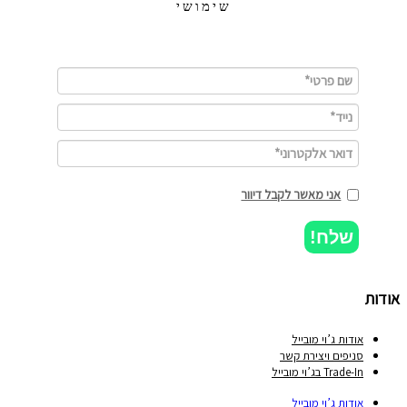
שימושי
אני מאשר לקבל דיוור
שלח!
ות
אודות ג’וי מובייל
סניפים ויצירת קשר
Trade-In בג’וי מובייל
אודות ג’וי מובייל