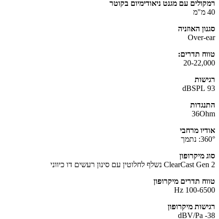
ולים עם מגנט ניאודימיום בקוטר
ן האוזניה
Over-
ח תדרים:
20-22,
שות
גדות
36O
יו מרחבי
נתמך
 מיקרופון
Clear נשלף לחלוטין עם סינון רעשים דו כיווני
ח תדרים מיקרופון
100-650
שות מיקרופון