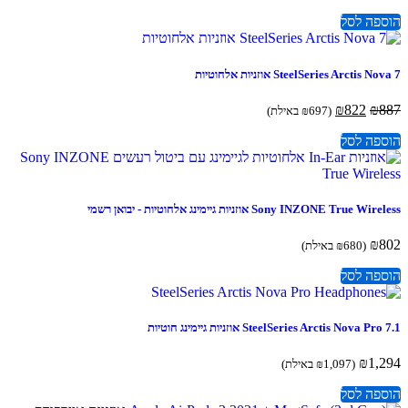
פה לסל
SteelSeries Arctis  אוזניות ‏אלחוטיות
המחיר
המחיר
₪
822
₪
(
697
₪
באילת)
המקורי
הנוכחי
פה לסל
היה:
הוא:
₪822.
₪887.
Sony INZONE True W אוזניות גיימינג אלחוטיות - יבואן רשמי
₪
(
680
₪
באילת)
פה לסל
SteelSeries Arctis Nova P אוזניות גיימינג חוטיות
₪
1,
(
1,097
₪
באילת)
פה לסל