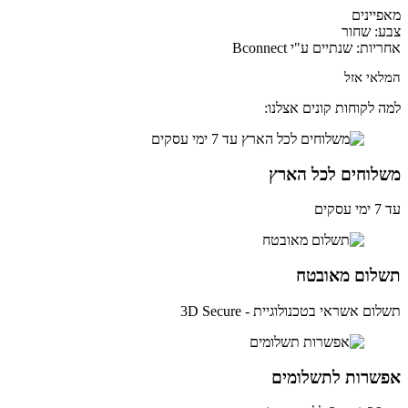
יינים
: שחור
ות: שנתיים ע"י Bconnect
אי אזל
 לקוחות קונים אצלנו:
לוחים לכל הארץ
ים
לום מאובטח
ם אשראי בטכנולוגיית - 3D Secure
שרות לתשלומים