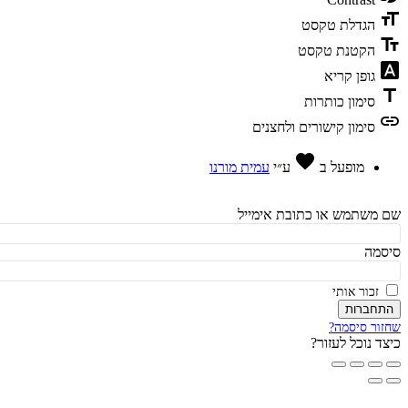
fo
הגדלת טקסט
te
הקטנת טקסט
fon
גופן קריא
t
סימון כותרות
l
סימון קישורים ולחצנים
אהבה
favorite
מופעל ב
ע״י
עמית מורנו
משתמש או כתובת אימייל
מה
זכור אותי
חברות
ור סיסמה?
ד נוכל לעזור?