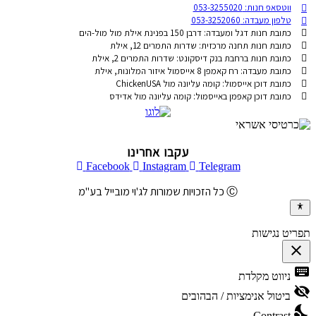
ווטסאפ חנות: 053-3255020
טלפון מעבדה: 053-3252060
כתובת חנות דגל ומעבדה: דרבן 150 בפנינת אילת מול מול-הים
כתובת חנות תחנה מרכזית: שדרות התמרים 12, אילת
כתובת חנות ברחבת בנק דיסקונט: שדרות התמרים 2, אילת
כתובת מעבדה: רח קאמפן 8 אייסמול איזור המלונות, אילת
כתובת דוכן אייסמול: קומה עליונה מול ChickenUSA
כתובת דוכן קאפמן באייסמול: קומה עליונה מול אדידס
עקבו אחרינו
Facebook
Instagram
Telegram
Ⓒ כל הזכויות שמורות לג'וי מובייל בע"מ
יט נגישות
cl
פתיחה
ke
ניווט מקלדת
וסגירה
של
vis
ביטול אנימציות / הבהובים
תפריט
ni
הנגישות
Contrast