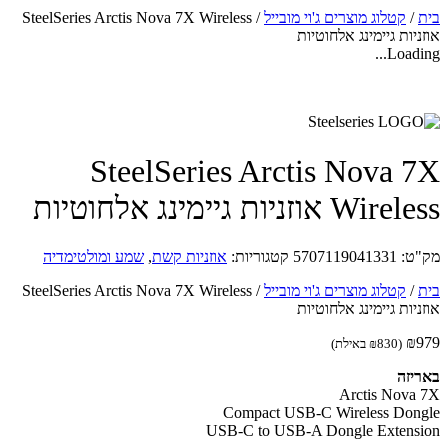
/
קטלוג מוצרים ג'וי מובייל
/
SteelSeries Arctis Nova 7X Wireless
יות גיימינג אלחוטיות
Loadin
SteelSeries Arctis Nova 
Wi אוזניות גיימינג אלחוטיות
ט:
5707119041331
קטגוריות:
אוזניות קשת
,
שמע ומולטימדיה
/
קטלוג מוצרים ג'וי מובייל
/
SteelSeries Arctis Nova 7X Wireless
יות גיימינג אלחוטיות
₪
(
830
₪
באילת)
יזה
Arctis Nova
Compact USB-C Wireless Don
USB-C to USB-A Dongle Extens