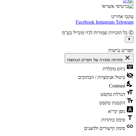
ו אחרינו
Facebook
Instagram
Teleg
יט נגישות
cl
פתיחה וסגירה של תפריט הנגישות
ke
ניווט מקלדת
vis
ביטול אנימציות / הבהובים
ni
Contrast
fo
הגדלת טקסט
te
הקטנת טקסט
fon
גופן קריא
t
סימון כותרות
l
סימון קישורים ולחצנים