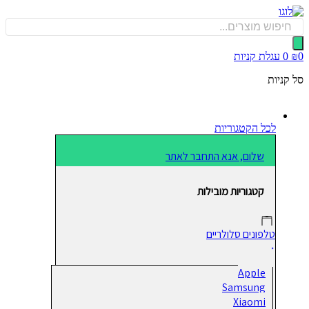
כן
Produ
sea
0
עגלת קניות
קניות
לכל הקטגוריות
שלום, אנא התחבר לאתר
קטגוריות מובילות
טלפונים סלולריים
Apple
Samsung
Xiaomi