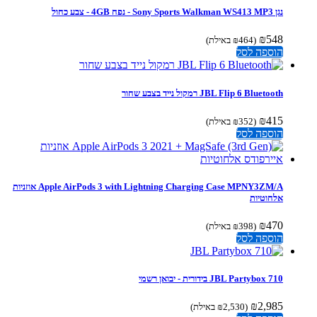
נגן Sony Sports Walkman WS413 MP3 - נפח 4GB - צבע כחול
₪
548
(
464
₪
באילת)
הוספה לסל
JBL Flip 6 Bluetooth רמקול נייד בצבע שחור
₪
415
(
352
₪
באילת)
הוספה לסל
Apple AirPods 3 with Lightning Charging Case MPNY3ZM/A אוזניות
אלחוטיות
₪
470
(
398
₪
באילת)
הוספה לסל
JBL Partybox 710 ‏בידורית - יבואן רשמי
₪
2,985
(
2,530
₪
באילת)