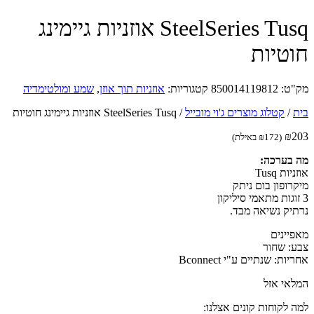
SteelSeries Tusq אוזניות ‏גיימינג
טיות
ט:
850014119812
קטגוריות:
אוזניות תוך אוזן
,
שמע ומולטימדיה
/
קטלוג מוצרים ג'וי מובייל
/
SteelSeries Tusq אוזניות ‏גיימינג חוטיות
₪
(
172
₪
באילת)
בערכה:
ות Tusq
רופון בום ניתק
יק נשיאה מבד.
יינים
: שחור
ות: שנתיים ע"י Bconnect
אי אזל
 לקוחות קונים אצלנו: