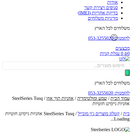
אודות
סניפים ויצירת קשר
בדיקת אחריות (IMEI)
מדיניות משלוחים
וחים לכל הארץ
: 053-3255020
עים
0
עגלת קניות
Produ
sea
וחים לכל הארץ
: 053-3255020
ד הבית
/
שמע ומולטימדיה
/
אוזניות תוך אוזן
/ SteelSeries Tusq
יות ‏גיימינג חוטיות
/
קטלוג מוצרים ג'וי מובייל
/
SteelSeries Tusq אוזניות ‏גיימינג חוטיות
Loadin