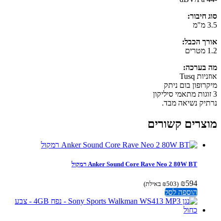
 חיבור:
ך הכבל:
בערכה:
ות Tusq
רופון בום ניתק
יק נשיאה מבד.
צרים קשורים
Anker Sound Core Rave Neo 2 80W BT רמקול
₪
594
(
503
₪
באילת)
הוספה לסל