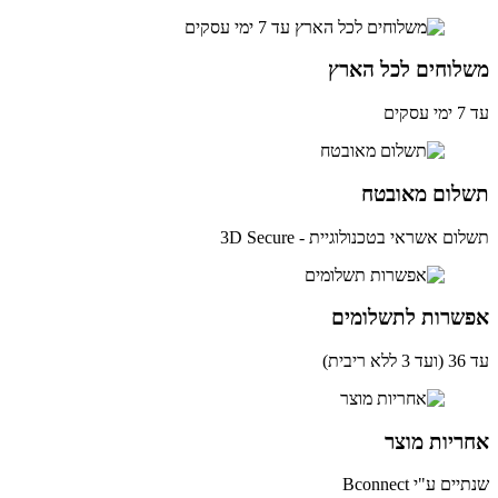
לוחים לכל הארץ
ים
לום מאובטח
ם אשראי בטכנולוגיית - 3D Secure
שרות לתשלומים
ית)
יות מוצר
ם ע"י Bconnect