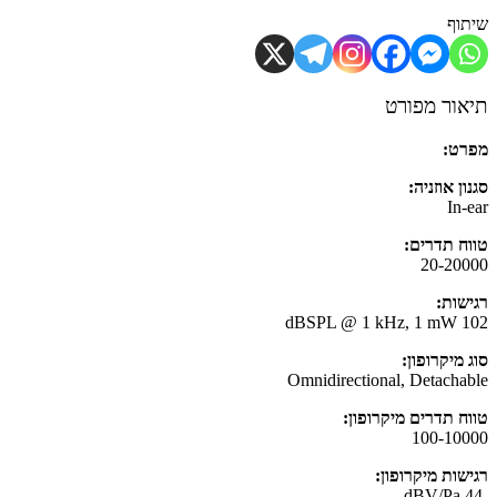
וף
ור מפורט
ט:
ן אוזניה:
In-
ח תדרים:
20-20
שות:
102 d
 מיקרופון:
Omnidirectional, Detacha
ח תדרים מיקרופון:
100-10
שות מיקרופון: