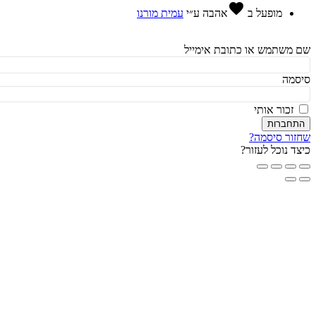
favorite
מופעל ב
אהבה
ע״י
עמית מורנו
משתמש או כתובת אימייל
מה
זכור אותי
חברות
ור סיסמה?
ד נוכל לעזור?