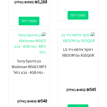
₪
1,168
(
990
₪
באילת)
הוספה לסל
הוספה לסל
רמקול אלחוטי נייד LG
XBOOM Go XG5QGR
נגן Sony Sports
Walkman WS413 MP3
- נפח 4GB - צבע כחול
₪
545
(
462
₪
באילת)
₪
548
(
464
₪
באילת)