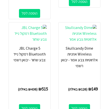
הוספה לסל
הוספה לסל
JBL Charge 5
Skullcandy Dime
Wireless אוזניות
Bluetooth רמקול נייד
אלחוטיות צבע אפור - יבואן
צבע שחור - יבואן רשמי
רשמי
₪
515
₪
149
(
126
₪
באילת)
(
436
₪
באילת)
הוספה לסל
הוספה לסל