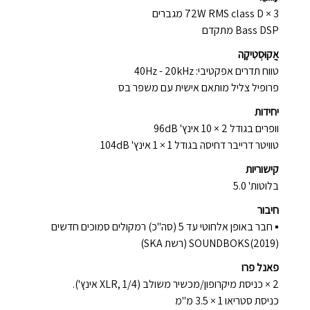
3 × 72W RMS class D מגברים
Bass DSP מתקדם
אֲקוּסְטִיקָה
טווח תדרים אפקטיבי: 40Hz - 20kHz
פרופיל צליל מותאם אישית עם משפר בס
יחידות
וופרים בגודל 2 × 10 אינץ' 96dB
טוויטר דרייבר דחיסה בגודל 1 × 1 אינץ' 104dB
קישוריות
בלוטות' 5.0
חיבור
▪ חבר באופן אלחוטי עד 5 (סה"כ) רמקולים סמוכים חדשים
SOUNDBOKS(2019) (רשת SKA)
פאנל פרו
2 × כניסת מיקרופון/מכשיר משולב (XLR, 1/4 אינץ').
כניסת סטריאו 1 × 3.5 מ"מ