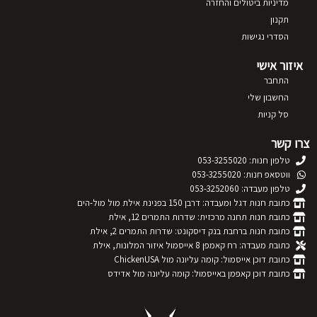
מדיניות ביטולים והחזרה
תקנון
הסדרי נגישות
איזור אישי
התחבר
החשבון שלי
סל קניות
צרו קשר
טלפון חנות: 053-3255020
ווטסאפ חנות: 053-3255020
טלפון מעבדה: 053-3252060
כתובת חנות דגל ומעבדה: דרבן 150 בפנינת אילת מול מול-הים
כתובת חנות תחנה מרכזית: שדרות התמרים 12, אילת
כתובת חנות ברחבת בנק דיסקונט: שדרות התמרים 2, אילת
כתובת מעבדה: רח קאמפן 8 אייסמול איזור המלונות, אילת
כתובת דוכן אייסמול: קומה עליונה מול ChickenUSA
כתובת דוכן קאפמן באייסמול: קומה עליונה מול אדידס