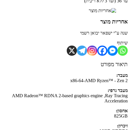
ית)
יות מוצר
 ע"י ישפאר יבואן רשמי
וף
ור מפורט
ד:
x86-64-AMD Ryzen™ - Ze
ד גרפי:
AMD Radeon™ RDNA 2-based graphics engine ,Ray Trac
Accelerat
ון:
825
ון: