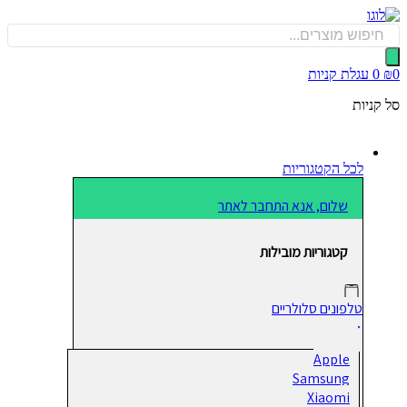
כן
Produ
sea
0
עגלת קניות
קניות
לכל הקטגוריות
שלום, אנא התחבר לאתר
קטגוריות מובילות
טלפונים סלולריים
Apple
Samsung
Xiaomi