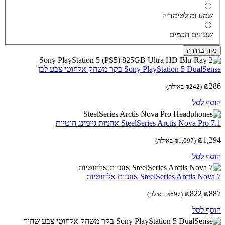
מע ומולטימדיה
עונים חכמים
ה בחירה
Sony PlayStation 5 Dual בקר משחק אלחוטי צבע לבן
₪
(
242
₪
באילת)
ף לסל
SteelSeries Arctis Nova Pr אוזניות גיימינג חוטיות
₪
1,
(
1,097
₪
באילת)
ף לסל
SteelSeries Arctis N אוזניות ‏אלחוטיות
המחיר
המחיר
₪
822
₪
(
697
₪
באילת)
המקורי
הנוכחי
ף לסל
היה:
הוא:
₪822.
₪887.