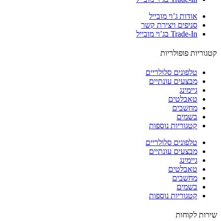
אודות ג’וי מובייל
סניפים ויצירת קשר
Trade-In בג’וי מובייל
וריות פופולריות
טלפונים סלולריים
מבצעים עונתיים
גיימינג
טאבלטים
מחשבים
בשמים
קטגוריות נוספות
טלפונים סלולריים
מבצעים עונתיים
גיימינג
טאבלטים
מחשבים
בשמים
קטגוריות נוספות
ות לקוחות