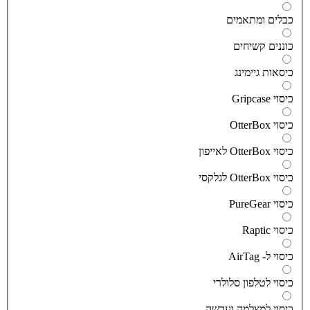
בלים ומתאמים
וננים קשיחים
יסאות גיימינג
יסוי Gripcase
יסוי OtterBox
סוי OtterBox לאייפון
סוי OtterBox לגלקסי
יסוי PureGear
יסוי Raptic
יסוי ל- AirTag
יסוי לטלפון סלולרי
יסוי למצלמה ועדשה