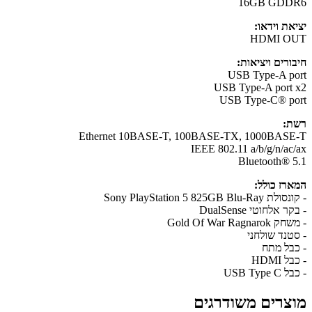
16GB GDD
את וידאו:
HDMI O
ורים ויציאות:
USB Type-A p
USB Type-A port
USB Type-C® p
:
Ethernet 10BASE-T, 100BASE-TX, 1000BAS
IEEE 802.11 a/b/g/n/ac
Bluetooth® 
רז כולל:
Sony PlayStation 5 825GB Blu-
 אלחוטי DualSense
Gold Of War Ragna
טנד שולחני
בל מתח
 HDMI
USB Type
צרים משודרגים