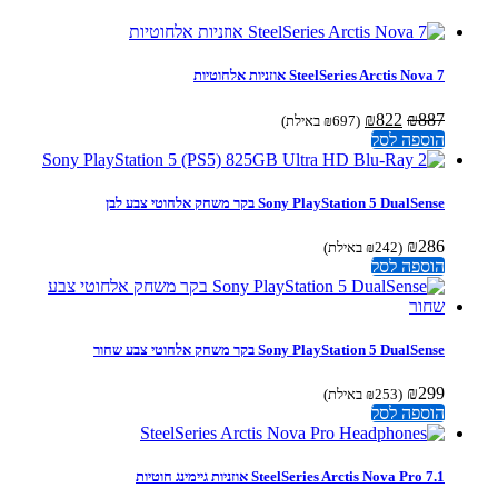
SteelSeries Arctis Nova 7 אוזניות ‏אלחוטיות
המחיר
המחיר
₪
822
₪
887
(
697
₪
באילת)
המקורי
הנוכחי
הוספה לסל
היה:
הוא:
₪822.
₪887.
Sony PlayStation 5 DualSense בקר משחק אלחוטי צבע לבן
₪
286
(
242
₪
באילת)
הוספה לסל
Sony PlayStation 5 DualSense בקר משחק אלחוטי צבע שחור
₪
299
(
253
₪
באילת)
הוספה לסל
SteelSeries Arctis Nova Pro 7.1 אוזניות גיימינג חוטיות