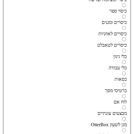
יסוי ספר
יסויים ומגנים
יסויים לאוזניות
יסויים לטאבלט
לי גינון
לי עבודה
סאות
רטיסי מסך
וח אם
בצעים עונתיים
גן לשעון OtterBox