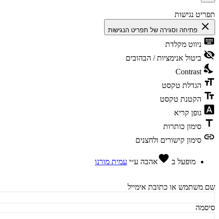
יט נגישות
cl
פתיחה וסגירה של תפריט הנגישות
ke
ניווט מקלדת
vis
ביטול אנימציות / הבהובים
ni
Contrast
fo
הגדלת טקסט
te
הקטנת טקסט
fon
גופן קריא
t
סימון כותרות
l
סימון קישורים ולחצנים
favorite
מופעל ב
אהבה
ע״י
עמית מורנו
משתמש או כתובת אימייל
מה