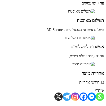
ים
לום מאובטח
ם אשראי בטכנולוגיית - 3D Secure
שרות לתשלומים
ית)
יות מוצר
וף