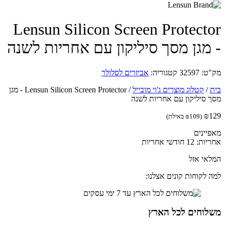
Lensun Silicon Screen Protect
מגן מסך סיליקון עם אחריות לשנה
ט:
32597
קטגוריה:
אביזרים לסלולר
/
קטלוג מוצרים ג'וי מובייל
/
Lensun Silicon Screen Protector - מגן
 סיליקון עם אחריות לשנה
₪
(
109
₪
באילת)
יינים
12 חודשי אחריות
אי אזל
 לקוחות קונים אצלנו:
לוחים לכל הארץ