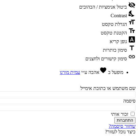
vis
ביטול אנימציות / הבהובים
ni
Contrast
fo
הגדלת טקסט
te
הקטנת טקסט
fon
גופן קריא
t
סימון כותרות
l
סימון קישורים ולחצנים
favorite
מופעל ב
אהבה
ע״י
עמית מורנו
משתמש או כתובת אימייל
מה
זכור אותי
חברות
ור סיסמה?
ד נוכל לעזור?