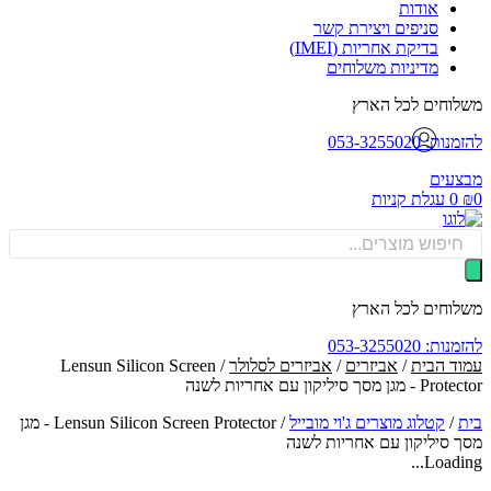
אודות
סניפים ויצירת קשר
בדיקת אחריות (IMEI)
מדיניות משלוחים
וחים לכל הארץ
: 053-3255020
עים
0
עגלת קניות
Produ
sea
וחים לכל הארץ
: 053-3255020
ד הבית
/
אביזרים
/
אביזרים לסלולר
/ Lensun Silicon Screen
ן מסך סיליקון עם אחריות לשנה
/
קטלוג מוצרים ג'וי מובייל
/
Lensun Silicon Screen Protector - מגן
 סיליקון עם אחריות לשנה
Loadin