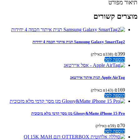
ור מפורט
צרים קשורים
Samsung Galaxy SmartTag2 תגית איתור חכמה 4 יחידות
₪
399
(
338
₪
באילת)
הוספה לסל
Apple AirTag תגית איתור איירטאג
₪
169
(
143
₪
באילת)
הוספה לסל
Glossy&Matte iPhone 15 Pro מגן מסך קדמי מלא מזכוכית
₪
70
(
59
₪
באילת)
הוספה לסל