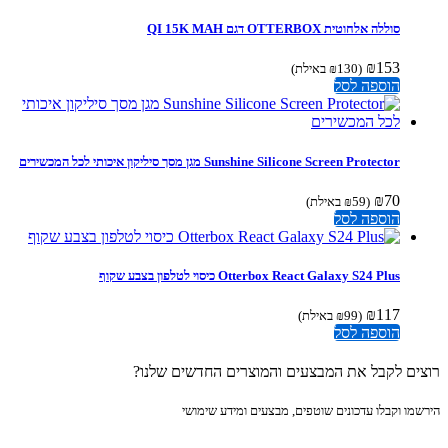
סוללה אלחוטית OTTERBOX דגם QI 15K MAH
₪
153
(
130
₪
באילת)
הוספה לסל
Sunshine Silicone Screen Protector מגן מסך סיליקון איכותי לכל המכשירים
₪
70
(
59
₪
באילת)
הוספה לסל
Otterbox React Galaxy S24 Plus כיסוי לטלפון בצבע שקוף
₪
117
(
99
₪
באילת)
הוספה לסל
ים לקבל את המבצעים והמוצרים החדשים שלנו?
מו וקבלו עדכונים שוטפים, מבצעים ומידע שימושי