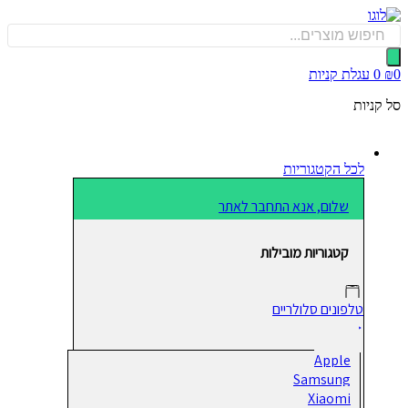
כן
Produ
sea
0
עגלת קניות
קניות
לכל הקטגוריות
שלום, אנא התחבר לאתר
קטגוריות מובילות
טלפונים סלולריים
Apple
Samsung
Xiaomi