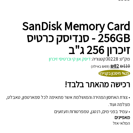
SanDisk Memory Card
256GB - סנדיסק כרטיס
זיכרון 256 ג"ב
מק"ט:
30228
קטגוריה:
דיסק און קי וכרטיסי זיכרון
₪
82
₪
110
(
69
₪
באילת)
%25 חיסכון בקנייה!
רכישה מהאתר בלבד!
• צורת האחסון המהירה והמושלמת אשר מתאימה לכל סמארטפון, טאבלט,
מצלמה ועוד.
• עמיד בפני מים, רנטגן, טמפרטורות וזעזועים
מאפיינים
המלאי אזל