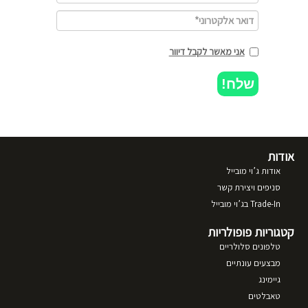
אני מאשר לקבל דיוור
שלח!
אודות
אודות ג’וי מובייל
סניפים ויצירת קשר
Trade-In בג’וי מובייל
קטגוריות פופולריות
טלפונים סלולריים
מבצעים עונתיים
גיימינג
טאבלטים