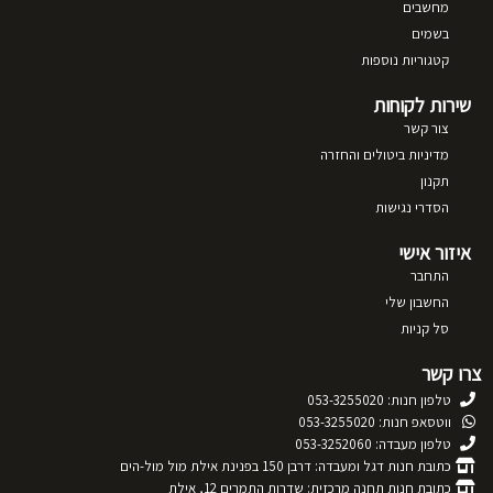
מחשבים
בשמים
קטגוריות נוספות
שירות לקוחות
צור קשר
מדיניות ביטולים והחזרה
תקנון
הסדרי נגישות
איזור אישי
התחבר
החשבון שלי
סל קניות
צרו קשר
טלפון חנות: 053-3255020
ווטסאפ חנות: 053-3255020
טלפון מעבדה: 053-3252060
כתובת חנות דגל ומעבדה: דרבן 150 בפנינת אילת מול מול-הים
כתובת חנות תחנה מרכזית: שדרות התמרים 12, אילת