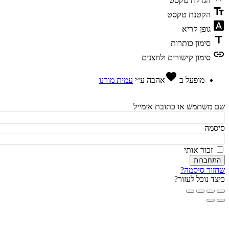
הגדלת טקסט
te
הקטנת טקסט
fon
גופן קריא
t
סימון כותרות
l
סימון קישורים ולחצנים
favorite
מופעל ב
אהבה
ע״י
עמית מורנו
משתמש או כתובת אימייל
מה
זכור אותי
חברות
ור סיסמה?
ד נוכל לעזור?