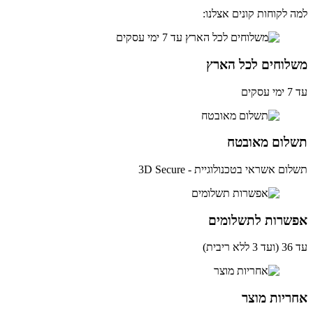
Ul
 לקוחות קונים אצלנו:
MicroS
SDSQU
51
GN6
לוחים לכל הארץ
יס
ון
ים
אם
לום מאובטח
ם אשראי בטכנולוגיית - 3D Secure
שרות לתשלומים
ית)
יות מוצר