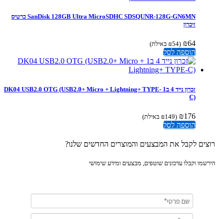
SanDisk 128GB Ultra MicroSDHC SDSQUNR-128G-GN6MN כרטיס
זיכרון
₪
64
(
54
₪
באילת)
הוספה לסל
זכרון נייד 4 ב1 DK04 USB2.0 OTG (USB2.0+ Micro + Lightning+ TYPE-
C)
₪
176
(
149
₪
באילת)
הוספה לסל
ים לקבל את המבצעים והמוצרים החדשים שלנו?
מו וקבלו עדכונים שוטפים, מבצעים ומידע שימושי