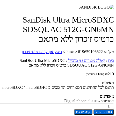
SanDisk Ultra MicroSD
SDSQUAC 512G-GN6M
טיס זיכרון ללא מתאם
ט:
619659196622
קטגוריה:
דיסק און קי וכרטיסי זיכרון
/
קטלוג מוצרים ג'וי מובייל
/
SanDisk Ultra MicroSDXC
SDSQUAC 512G-G כרטיס זיכרון ללא מתאם
₪
(
186
₪
באילת)
מות
 לכל ההתקנים המארחים התומכים ב-microSDHC ו-microSDXC
יינים
ת: שנה ע"י Digital phone
ת
ספה לסל
קנה עכשיו
SanD