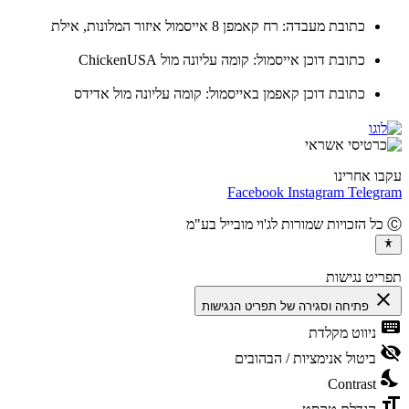
כתובת מעבדה: רח קאמפן 8 אייסמול איזור המלונות, אילת
כתובת דוכן אייסמול: קומה עליונה מול ChickenUSA
כתובת דוכן קאפמן באייסמול: קומה עליונה מול אדידס
ו אחרינו
Facebook
Instagram
Teleg
יט נגישות
cl
פתיחה וסגירה של תפריט הנגישות
ke
ניווט מקלדת
vis
ביטול אנימציות / הבהובים
ni
Contrast
fo