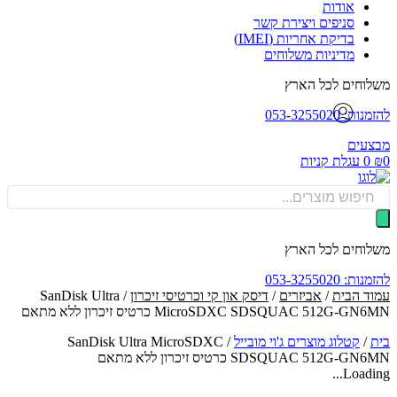
אודות
סניפים ויצירת קשר
בדיקת אחריות (IMEI)
מדיניות משלוחים
וחים לכל הארץ
: 053-3255020
עים
0
עגלת קניות
Produ
sea
וחים לכל הארץ
: 053-3255020
ד הבית
/
אביזרים
/
דיסק און קי וכרטיסי זיכרון
/ SanDisk Ultra
MicroSDXC SDSQUAC 512G-G כרטיס זיכרון ללא מתאם
/
קטלוג מוצרים ג'וי מובייל
/
SanDisk Ultra MicroSDXC
SDSQUAC 512G-G כרטיס זיכרון ללא מתאם
Loadin