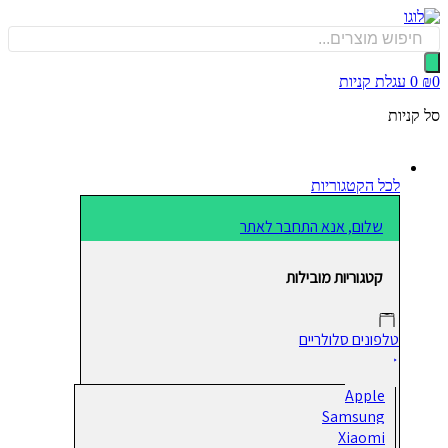
כן
Produ
sea
0
עגלת קניות
קניות
לכל הקטגוריות
שלום, אנא התחבר לאתר
קטגוריות מובילות
טלפונים סלולריים
Apple
Samsung
Xiaomi