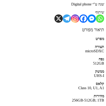
Digital phone
וף
ור מפורט
רט
רה
microS
512
שק
UH
ס
Class 10, U1,
רות
256GB-512GB; 