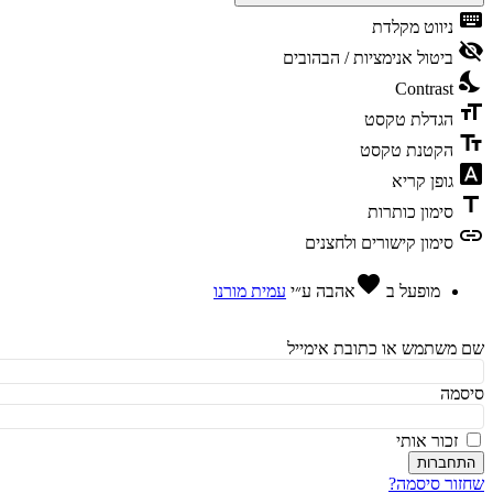
ke
ניווט מקלדת
vis
ביטול אנימציות / הבהובים
ni
Contrast
fo
הגדלת טקסט
te
הקטנת טקסט
fon
גופן קריא
t
סימון כותרות
l
סימון קישורים ולחצנים
favorite
מופעל ב
אהבה
ע״י
עמית מורנו
משתמש או כתובת אימייל
מה
זכור אותי
חברות
ור סיסמה?