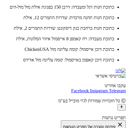
כתובת חנות דגל ומעבדה: דרבן 150 בפנינת אילת מול מול-הים
כתובת חנות תחנה מרכזית: שדרות התמרים 12, אילת
כתובת חנות ברחבת בנק דיסקונט: שדרות התמרים 2, אילת
כתובת מעבדה: רח קאמפן 8 אייסמול איזור המלונות, אילת
כתובת דוכן אייסמול: קומה עליונה מול ChickenUSA
כתובת דוכן קאפמן באייסמול: קומה עליונה מול אדידס
ו אחרינו
Facebook
Instagram
Teleg
יט נגישות
cl
פתיחה וסגירה של תפריט הנגישות