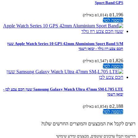
Sport Band GPS
₪
1,196
(
1,014
₪
באילת)
הוספה לסל
Apple Watch Series 10 GPS 42mm Aluminium Sport Band S/M שעון
חכם צבע רוז גולד - יבואן רשמי
₪
1,826
(
1,547
₪
באילת)
הוספה לסל
Samsung Galaxy Watch Ultra 47mm SM-L705 LTE שעון חכם צבע לבן -
יבואן רשמי
₪
2,188
(
1,854
₪
באילת)
הוספה לסל
ים לקבל את המבצעים והמוצרים החדשים שלנו?
מו וקבלו עדכונים שוטפים, מבצעים ומידע שימושי