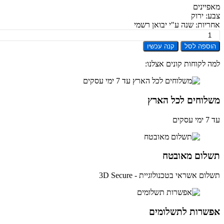
יינים
: ירוק
יות: שנה ע"י יבואן רשמי
ת
ספה לסל
קנה עכשיו
Sams
Gal
 לקוחות קונים אצלנו:
Wat
44
L
לוחים לכל הארץ
Blueto
ן
ים
לום מאובטח
ן
י
ם אשראי בטכנולוגיית - 3D Secure
שרות לתשלומים