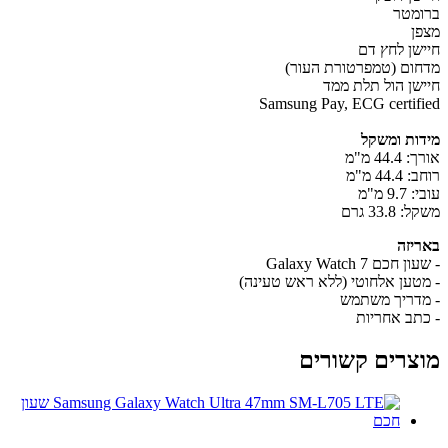
מטר
ן
שן לחץ דם
ום (טמפרטורת העור)
שן הול תלת ממד
Samsung Pay, ECG certif
ות ומשקל
44. מ"מ
44. מ"מ
9 מ"מ
33.8 גרם
יזה
חכם Galaxy Watch 7
טען אלחוטי (ללא ראש טעינה)
דריך משתמש
תב אחריות
צרים קשורים