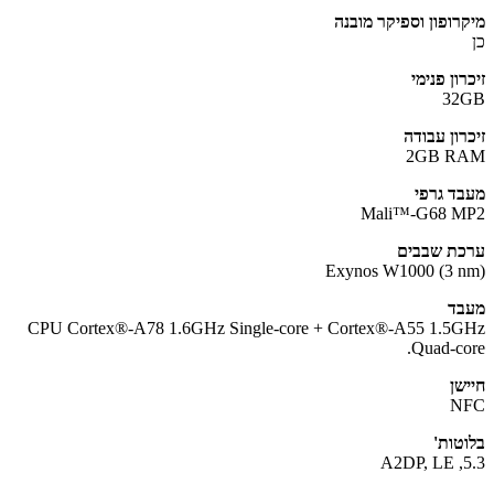
רופון וספיקר מובנה
ון פנימי
32
רון עבודה
2GB R
ד גרפי
Mali™-G68 
ת שבבים
Exynos W1000 (3 
ד
CPU Cortex®-A78 1.6GHz Single-core + Cortex®-A55 1.5
Quad-co
שן
N
טות'
5