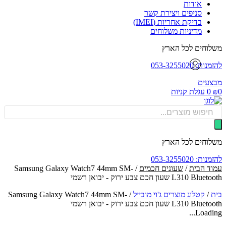
אודות
סניפים ויצירת קשר
בדיקת אחריות (IMEI)
מדיניות משלוחים
וחים לכל הארץ
: 053-3255020
עים
0
עגלת קניות
Produ
sea
וחים לכל הארץ
: 053-3255020
ד הבית
/
שעונים חכמים
/ Samsung Galaxy Watch7 44mm SM-
L310  שעון חכם צבע ירוק - יבואן רשמי
/
קטלוג מוצרים ג'וי מובייל
/
Samsung Galaxy Watch7 44mm SM-
L310  שעון חכם צבע ירוק - יבואן רשמי
Loadin