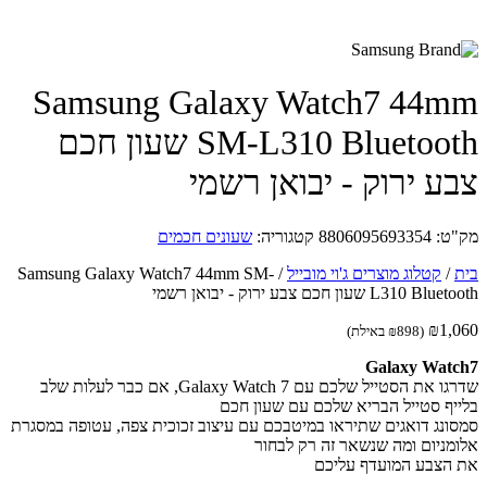
Samsung Galaxy Watch7 44
SM-L310 Bluetooth שעון חכם
ע ירוק - יבואן רשמי
ט:
8806095693354
קטגוריה:
שעונים חכמים
/
קטלוג מוצרים ג'וי מובייל
/
Samsung Galaxy Watch7 44mm SM-
L310  שעון חכם צבע ירוק - יבואן רשמי
₪
1,
(
898
₪
באילת)
Galaxy Wat
שדרגו את הסטייל שלכם עם Galaxy Watch 7, אם כבר לעלות שלב
יף סטייל הבריא שלכם עם שעון חכם
ונג דואגים שתיראו במיטבכם עם עיצוב זכוכית צפה, עטופה במסגרת
מניום ומה שנשאר זה רק לבחור
הצבע המועדף עליכם