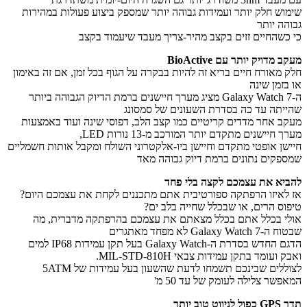
וש חלק יותר ועמידות גבוהה יותר שמספק ביצוע פעולות במהירות
הה יותר
כשהחיים זזים בקצב מהיר-צריך מעבד שיעמוד בקצב
 מדויק יותר עם BioActive
 מאורח חיים בריא זה להיות בבקרה על הגוף בכל זמן, אם זה באימון
בזמן שינה
ה-Galaxy Watch 7 מציג מערך חיישנים ברמת הדיוק הגבוהה ביותר
יתה עד כה בסדרת השעונים של סמסונג
ב אחר מדדים קריטיים כמו קצב הלב, דפוסי שינה ועוד באמצעות
 חיישנים מתקדם יותר המורכב מ-13 נורות LED,
שן אופטי מתקדם וחיישן ביו-אלקטרוני השולח ומקבל אותות חשמליים
פקים נתונים ברמת דיוק גבוהה מאד
יא את עצמכם לקצה בלי פחד
לאיזו הרפתקה ספורטיבית אתם מתכננים לקחת את עצמכם היום?
וס הרים, או שבכלל שחייה בלב ים?
י בכלל אתם בכלל מצאתם את עצמכם בהרפתקה מדברית, מה
Galaxy Wat לא מפחד מאתגרים
הדגם החדש בסדרת ה-Galaxy Watch בעל תקן עמידות IP68 למים
 ועומד בתקן עמידות צבאי MIL-STD-810H.
לצוללים שבינכם תשמחו לדעת שהשעון בעל עמידות של 5ATM
פשר צלילה לעומק של עד 50 מ'
וט טוב יותר