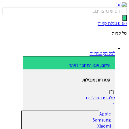
כן
Produ
sea
0
עגלת קניות
קניות
לכל הקטגוריות
שלום, אנא התחבר לאתר
קטגוריות מובילות
טלפונים סלולריים
Apple
Samsung
Xiaomi