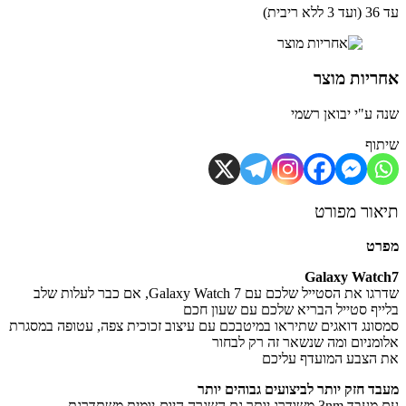
ית)
יות מוצר
 ע"י יבואן רשמי
וף
ור מפורט
רט
Galaxy Wat
שדרגו את הסטייל שלכם עם Galaxy Watch 7, אם כבר לעלות שלב
יף סטייל הבריא שלכם עם שעון חכם
ונג דואגים שתיראו במיטבכם עם עיצוב זכוכית צפה, עטופה במסגרת
מניום ומה שנשאר זה רק לבחור
הצבע המועדף עליכם
ד חזק יותר לביצועים גבוהים יותר
רג יותר גם השגרה היום-יומית משתדרגת