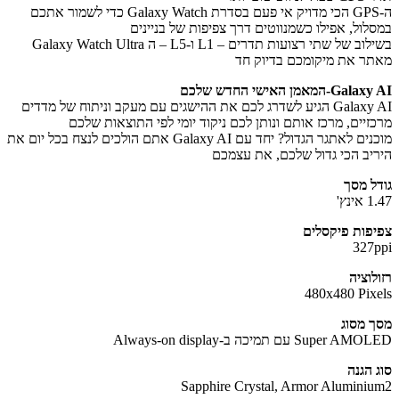
ה-GPS הכי מדויק אי פעם בסדרת Galaxy Watch כדי לשמור אתכם
לול, אפילו כשמנווטים דרך צפיפות של בניינים
בשילוב של שתי רצועות תדרים – L1 ו-L5‏ – ה Galaxy Watch Ultra
ר את מיקומכם בדיוק חד
-המאמן האישי החדש שלכם
Galaxy AI הגיע לשדרג לכם את ההישגים עם מעקב וניתוח של מדדים
זיים, מרכז אותם ונותן לכם ניקוד יומי לפי התוצאות שלכם
מוכנים לאתגר הגדול? יחד עם Galaxy AI אתם הולכים לנצח בכל יום את
יב הכי גדול שלכם, את עצמכם
ל מסך
נץ'
פות פיקסלים
327
לוציה
480x480 Pix
 מסוג
Super עם תמיכה ב-Always-on display
 הגנה
Sapphire Crystal, Armor Alumini