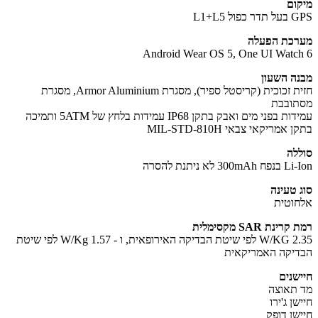
ום
ול L1+L5
כת הפעלה
Android Wear OS 5, One UI Watc
ה השעון
חזית זכוכית (קריסטל ספיר), מסגרת Armor Aluminium, מסגרת
ובבת
עמידות בפני מים ואבק בתקן IP68 עמידות בלחץ של 5ATM ותמיכה
אמריקאי צבאי MIL-STD-810H
לה
300 לא ניתנת להסרה
 טעינה
וטית
ינת SAR מקסימלית
2.35 W/KG לפי שיטת הבדיקה האירופאית, ו - 1.57 W/Kg לפי שיטת
יקה האמריקאית
שנים
תאוצה
ן ג'ירו
שן דופק