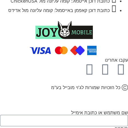
כתובת דוכן אייסמול: קומה עליונה מול ChickenUSA
כתובת דוכן קאפמן באייסמול: קומה עליונה מול אדידס
עקבו אחרינו
Ⓒ כל הזכויות שמורות לג'וי מובייל בע"מ
שם משתמש או כתובת אימייל