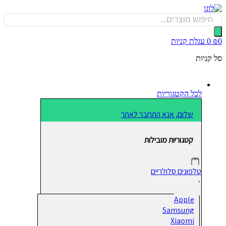
כן
Produ
sea
0
עגלת קניות
קניות
לכל הקטגוריות
שלום, אנא התחבר לאתר
קטגוריות מובילות
טלפונים סלולריים
Apple
Samsung
Xiaomi