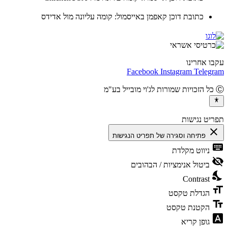
כתובת דוכן קאפמן באייסמול: קומה עליונה מול אדידס
ו אחרינו
Facebook
Instagram
Teleg
יט נגישות
cl
פתיחה וסגירה של תפריט הנגישות
ke
ניווט מקלדת
vis
ביטול אנימציות / הבהובים
ni
Contrast
fo
הגדלת טקסט
te
הקטנת טקסט
fon
גופן קריא