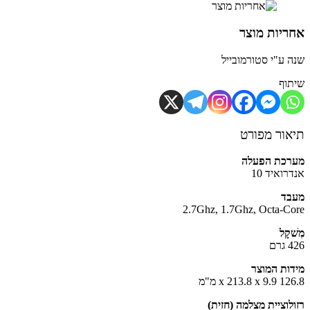
יות מוצר
 ע"י סטורמובייל
וף
ור מפורט
כת הפעלה
ואיד 10
ד
2.7Ghz, 1.7Ghz, Octa-C
קָל
ם
ות המוצר
x 213.8 מ"מ
לוציית מצלמה (חזית)