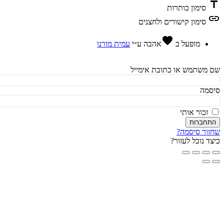
t
סימון כותרות
l
סימון קישורים ולחצנים
favorite
מופעל ב
אהבה
ע״י
עמית מורנו
משתמש או כתובת אימייל
מה
זכור אותי
חברות
ור סיסמה?
ד נוכל לעזור?