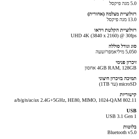
ל
לוציית מצלמה (אחורית)
פיקסל
לוציית הקלטת וידאו
UHD 4K (3840 x 2160) @ 30
 וגודל סוללה
יאמפר/שעה
ון פנימי
4GB RAM, 12 אחסון
כה בזיכרון חיצוני
m (עד 1TB)
וריות
802.11 a/b/g/n/ac/ax 2.4G+5GHz
U
USB 3.1 Ge
טות
Bluetooth v