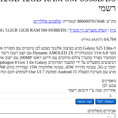
רשמי
מק"ט:
8806097015048
קטגוריה:
טלפונים סלולריים
בית
/
קטלוג מוצרים ג'וי מובייל
/
Samsung Galaxy S25 Ultra 5G 512GB 12GB RAM SM-S938B/DS ט
₪
4,764
(
4,037
₪
באילת)
ה-Galaxy S25 Ultra מגיע בעיצוב אלגנטי בצבע לבן טיטניום עם מסגרת אלומיניום Armor Aluminum 2 וזכוכית מחוסמת Gorilla Glass Victus 2 להגנה מירבית.
מסך 6.8 אינץ' בטכנולוגיית Dynamic AMOLED 2X עם קצב רענון דינמי 1Hz-120Hz ובהירות מרבית של 2600 ניטים מספק חוויית צפייה חדה ומדויקת.
המכשיר מצויד במערך צילום מתקדם עם חיישן ראשי 200MP עם ייצוב אופטי, עדשת טלפוטו כפולה 10MP עם זום אופטי 10x ו-50MP עם זום אופטי 5x, ועדשה אולטרה-רחבה 12MP.
הביצועים מופעלים על ידי המעבד המתקדם Snapdragon 8 Gen 3 for Galaxy עם 12GB RAM ונפח אחסון של 512GB בתקן UFS 4.0.
תומך ב-5G, טעינה מהירה 45W, טעינה אלחוטית 15W ועמידות בתקן IP68 נגד מים ואבק.
מגיע עם מערכת הפעלה Android 15 וממשק One UI 7 לשימוש חכם ונוח.
מאפיינים
צבע: לבן
אחריות: שנה ע"י היבואן רשמי
כמות
של
הוספה לסל
קנה עכשיו
Samsung
Galaxy
אביזרים משלימים:
S25