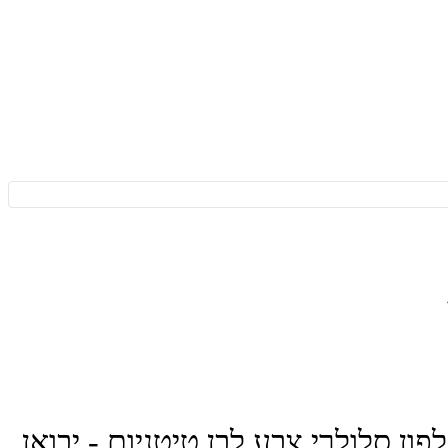
Samsung Galaxy S25 Ultra 5G 512GB 12GB RAM SM-S9 טלפון סלולרי צבע לבן טיטניום - יבואן