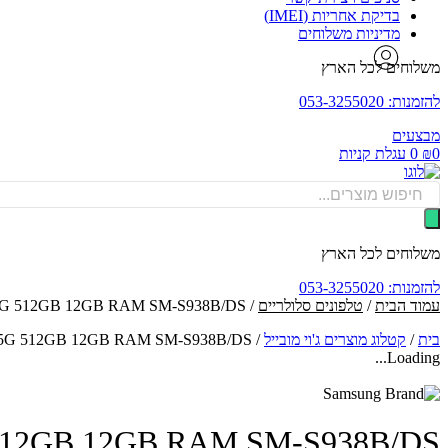
בדיקת אחריות (IMEI)
מדיניות משלוחים
משלוחים לכל הארץ
להזמנות: 053-3255020
מבצעים
0
₪
0
עגלת קניות
Products
search
משלוחים לכל הארץ
להזמנות: 053-3255020
עמוד הבית
/
טלפונים סלולריים
/ Samsung Galaxy S25 Ultra 5G 512GB 12GB RAM SM-S938B/DS טלפון סלולרי צבע לבן טיטניום - יבואן רשמי
בית
/
קטלוג מוצרים ג'וי מובייל
/
Samsung Galaxy S25 Ultra 5G 512GB 12GB RAM SM-S938B/DS ט
Loading...