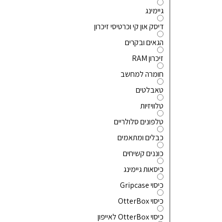
גיימינג
דיסק און קי וכרטיסי זיכרון
הגאים ובקרים
זיכרון RAM
חומרה למחשב
טאבלטים
טלוויזיות
טלפונים סלולריים
כבלים ומתאמים
כוננים קשיחים
כיסאות גיימינג
כיסוי Gripcase
כיסוי OtterBox
כיסוי OtterBox לאייפון