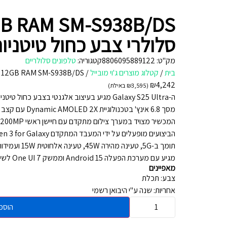
סלולרי צבע כחול טיטניום
מק"ט:
8806095889122
קטגוריה:
טלפונים סלולריים
בית
/
קטלוג מוצרים ג'וי מובייל
/
S25 Ultra 5G 256GB 12GB RAM SM-S938B/DS
₪
4,242
(
3,595
₪
באילת)
ה-Galaxy S25 Ultra מגיע בעיצוב אלגנטי בצבע כחול טיטניום עם מסגרת אלומיניום Armor Aluminum 2 וזכוכית מחוסמת Gorilla Glass Victus 2 להגנה מירבית.
מסך 6.8 אינץ' בטכנולוגיית Dynamic AMOLED 2X עם קצב רענון דינמי 1Hz-120Hz ובהירות מרבית של 2600 ניטים מספק חוויית צפייה חדה ומדויקת.
המכשיר מצויד במערך צילום מתקדם עם חיישן ראשי 200MP עם ייצוב אופטי, עדשת טלפוטו כפולה 10MP עם זום אופטי 10x ו-50MP עם זום אופטי 5x, ועדשה אולטרה-רחבה 12MP.
הביצועים מופעלים על ידי המעבד המתקדם Snapdragon 8 Gen 3 for Galaxy עם 12GB RAM ונפח אחסון של 256GB בתקן UFS 4.0.
תומך ב-5G, טעינה מהירה 45W, טעינה אלחוטית 15W ועמידות בתקן IP68 נגד מים ואבק.
מגיע עם מערכת הפעלה Android 15 וממשק One UI 7 לשימוש חכם ונוח.
מאפיינים
צבע: תכלת
אחריות: שנה ע"י היבואן רשמי
הוספ