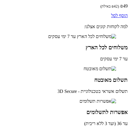
(
42
₪
באילת)
ף לסל
 לקוחות קונים אצלנו:
לוחים לכל הארץ
ים
לום מאובטח
ם אשראי בטכנולוגיית - 3D Secure
שרות לתשלומים
ית)