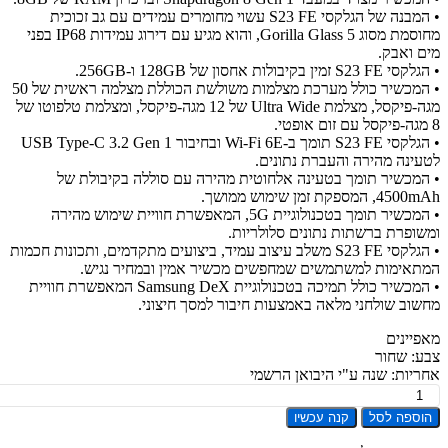
• המבנה של הגלקסי S23 FE עשוי מחומרים עמידים עם גב זכוכית
מחוסמת מסוג Gorilla Glass 5, והוא מגיע עם דירוג עמידות IP68 בפני
 ואבק.
מין בקיבולות אחסון של 128GB ו-256GB.
• המכשיר כולל מערכת מצלמות משולשת הכוללת מצלמה ראשית של 50
מגה-פיקסל, מצלמת Ultra Wide של 12 מגה-פיקסל, ומצלמת טלפוטו של
• הגלקסי S23 FE תומך ב-Wi-Fi 6E ובחיבור USB Type-C 3.2 Gen 1
ינה מהירה והעברת נתונים.
מכשיר תומך בטעינה אלחוטית מהירה עם סוללה בקיבולת של
המספקת זמן שימוש ממושך.
• המכשיר תומך בטכנולוגיית 5G, המאפשרת חוויית שימוש מהירה
ופרת ברשתות נתונים סלולריות.
• הגלקסי S23 FE משלב עיצוב עמיד, ביצועים מתקדמים, ותכונות חכמות
אימות למשתמשים שמחפשים מכשיר אמין ובמחיר נגיש.
• המכשיר כולל תמיכה בטכנולוגיית Samsung DeX המאפשרת חוויית
וב שולחני מלאה באמצעות חיבור למסך חיצוני.
יינים
: שחור
יות: שנה ע"י היבואן הרשמי
ת
ספה לסל
קנה עכשיו
Sams
Gal