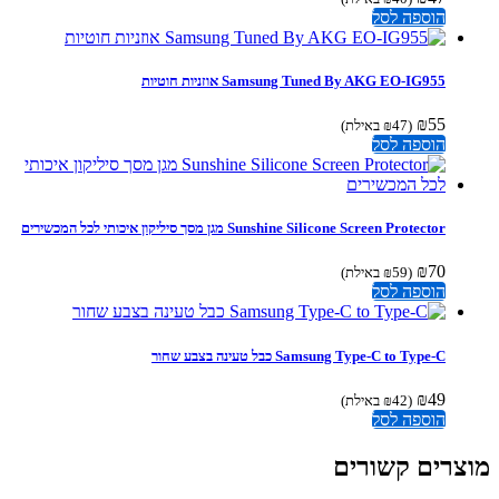
הוספה לסל
Samsung Tuned By AKG EO-IG955 אוזניות חוטיות
₪
55
(
47
₪
באילת)
הוספה לסל
Sunshine Silicone Screen Protector מגן מסך סיליקון איכותי לכל המכשירים
₪
70
(
59
₪
באילת)
הוספה לסל
Samsung Type-C to Type-C כבל טעינה בצבע שחור
₪
49
(
42
₪
באילת)
הוספה לסל
צרים קשורים