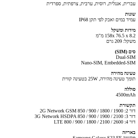
ית, אנגלית, רוסית, ערבית, צרפתית, ספרדית
ות
 במים ואבק לפי תקן IP68
ות ומשקל
158x 76.5 x מ"מ
209 גרם
SI)
Dual-
Nano-SIM, Embedded-
נה מהירה
טעינה מהירה, 25W בטעינה קווית
לה
4500m
ורת
2G Network 
3G Network 
LTE 800 / 
יזה
Samsung Galaxy 