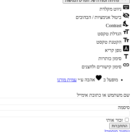
פתיחה וסגירה של תפריט הנגישות
ke
ניווט מקלדת
vis
ביטול אנימציות / הבהובים
ni
Contrast
fo
הגדלת טקסט
te
הקטנת טקסט
fon
גופן קריא
t
סימון כותרות
l
סימון קישורים ולחצנים
favorite
מופעל ב
אהבה
ע״י
עמית מורנו
משתמש או כתובת אימייל
מה
זכור אותי
חברות
ור סיסמה?