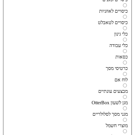
יסויים לאוזניות
יסויים לטאבלט
לי גינון
לי עבודה
סאות
רטיסי מסך
וח אם
בצעים עונתיים
גן לשעון OtterBox
גני מסך לסלולריים
וצרי חשמל