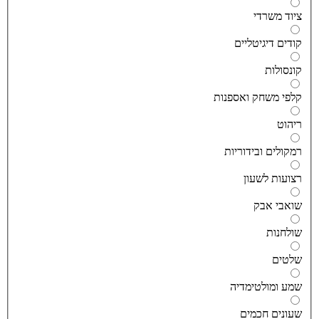
יוד משרדי
ודים דיגיטליים
ונסולות
לפי משחק ואספנות
יהוט
מקולים ובידוריות
צועות לשעון
ואבי אבק
ולחנות
לטים
מע ומולטימדיה
עונים חכמים