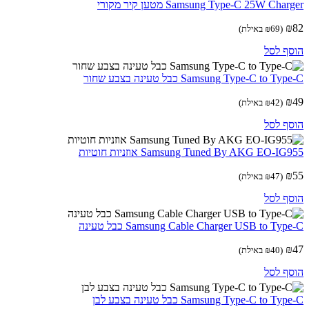
Samsung Type-C 25W Cha מטען קיר מקורי
(
69
₪
באילת)
ף לסל
Samsung Type-C to T כבל טעינה בצבע שחור
(
42
₪
באילת)
ף לסל
Samsung Tuned By AKG EO-I אוזניות חוטיות
(
47
₪
באילת)
ף לסל
Samsung Cable Charger USB to Ty כבל טעינה
(
40
₪
באילת)
ף לסל
Samsung Type-C to T כבל טעינה בצבע לבן