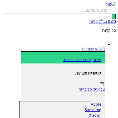
כן
Produ
sea
0
עגלת קניות
קניות
לכל הקטגוריות
שלום, אנא התחבר לאתר
קטגוריות מובילות
טלפונים סלולריים
Apple
Samsung
Xiaomi