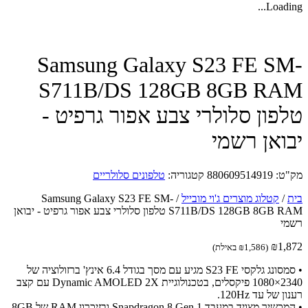
Loadin
Samsung Galaxy S23 FE S
S711B/DS 128GB 8GB R
פון סלולרי צבע אפור גרפיט -
ואן רשמי
ט:
880609514919
קטגוריה:
טלפונים סלולריים
/
קטלוג מוצרים ג'וי מובייל
/
Samsung Galaxy S23 FE SM-
S711B/DS 128GB 8GB RAM טלפון סלולרי צבע אפור גרפיט - יבואן
י
₪
1,
(
1,586
₪
באילת)
• סמסונג גלקסי S23 FE מגיע עם מסך בגודל 6.4 אינץ' ברזולוציה של
2340×1080 פיקסלים, בטכנולוגיית Dynamic AMOLED 2X עם קצב
 של עד 120Hz.
 מצויד במעבד Snapdragon 8 Gen 1 ובזיכרון RAM של 8GB.