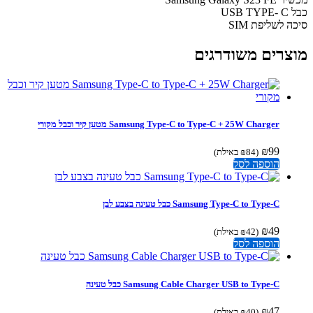
USB T
 לשליפת SIM
צרים משודרגים
Samsung Type-C to Type-C + 25W Charger מטען קיר וכבל מקורי
₪
99
(
84
₪
באילת)
הוספה לסל
Samsung Type-C to Type-C כבל טעינה בצבע לבן
₪
49
(
42
₪
באילת)
הוספה לסל
Samsung Cable Charger USB to Type-C כבל טעינה
₪
47
(
40
₪
באילת)