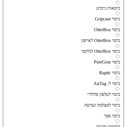
יסאות גיימינג
יסוי Gripcase
יסוי OtterBox
סוי OtterBox לאייפון
סוי OtterBox לגלקסי
יסוי PureGear
יסוי Raptic
יסוי ל- AirTag
יסוי לטלפון סלולרי
יסוי למצלמה ועדשה
יסוי ספר
יסויים ומגנים