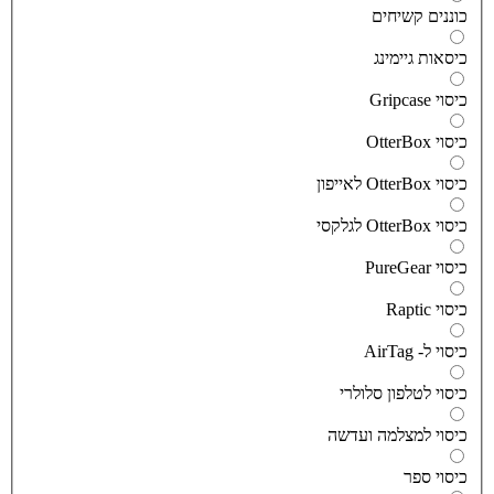
וננים קשיחים
יסאות גיימינג
יסוי Gripcase
יסוי OtterBox
סוי OtterBox לאייפון
סוי OtterBox לגלקסי
יסוי PureGear
יסוי Raptic
יסוי ל- AirTag
יסוי לטלפון סלולרי
יסוי למצלמה ועדשה
יסוי ספר