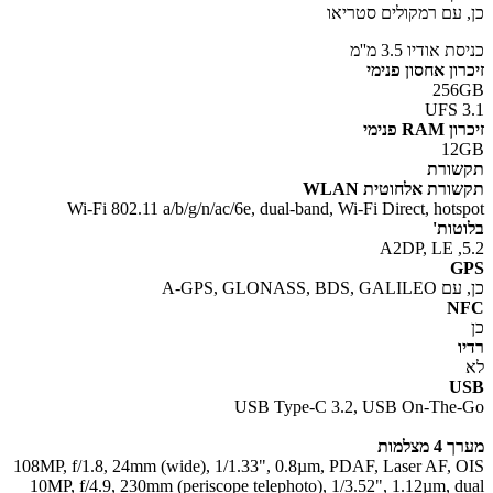
 עם רמקולים סטריאו
 אודיו 3.5 מ''מ
ון אחסון פנימי
256
UFS 
RA פנימי
12
ורת
ורת אלחוטית WLAN
Wi-Fi 802.11 a/b/g/n/ac/6e, dual-band, Wi-Fi Direct, hots
טות'
5
G
A-GPS, GLONASS, BDS,
N
ו
U
USB Type-C 3.2, USB On-The
מצלמות
108MP, f/1.8, 24mm (wide), 1/1.33", 0.8µm, PDAF, Laser AF, 
10MP, f/4.9, 230mm (periscope telephoto), 1/3.52", 1.12µm, d