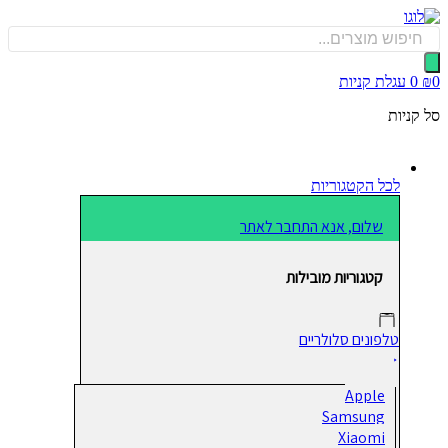
כן
Produ
sea
0
עגלת קניות
קניות
לכל הקטגוריות
שלום, אנא התחבר לאתר
קטגוריות מובילות
טלפונים סלולריים
Apple
Samsung
Xiaomi