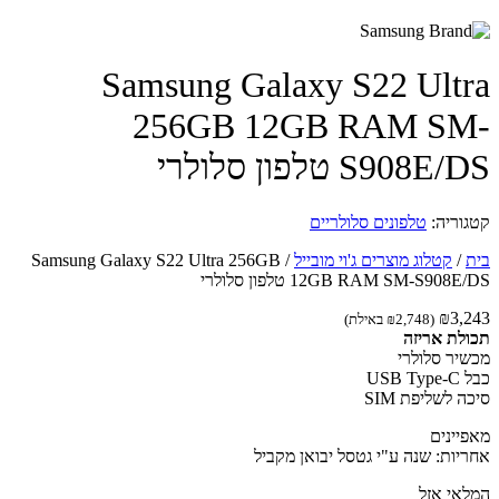
Samsung Galaxy S22 Ult
256GB 12GB RAM S
S908E טלפון סלולרי
וריה:
טלפונים סלולריים
/
קטלוג מוצרים ג'וי מובייל
/
Samsung Galaxy S22 Ultra 256GB
12GB RAM SM-S908 טלפון סלולרי
₪
3,
(
2,748
₪
באילת)
לת אריזה
יר סלולרי
USB 
 לשליפת SIM
יינים
יות: שנה ע"י גטסל יבואן מקביל
אי אזל