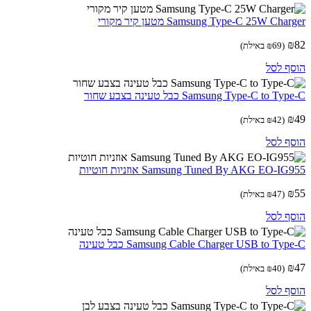
Samsung Type-C 25W Cha מטען קיר מקורי
(
69
₪
באילת)
ף לסל
Samsung Type-C to T כבל טעינה בצבע שחור
(
42
₪
באילת)
ף לסל
Samsung Tuned By AKG EO-I אוזניות חוטיות
(
47
₪
באילת)
ף לסל
Samsung Cable Charger USB to Ty כבל טעינה
(
40
₪
באילת)
ף לסל