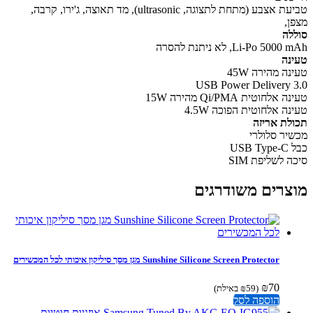
טביעת אצבע (מתחת לתצוגה, ultrasonic), מד תאוצה, ג'ירו, קרבה,
ן,
לה
Li-Po 500, לא ניתנת להסרה
נה
ה מהירה 45W
USB Power Delivery 
אלחוטית Qi/PMA מהירה 15W
ה אלחוטית הפוכה 4.5W
לת אריזה
יר סלולרי
USB 
 לשליפת SIM
צרים משודרגים
Sunshine Silicone Screen Protector מגן מסך סיליקון איכותי לכל המכשירים
₪
70
(
59
₪
באילת)
הוספה לסל