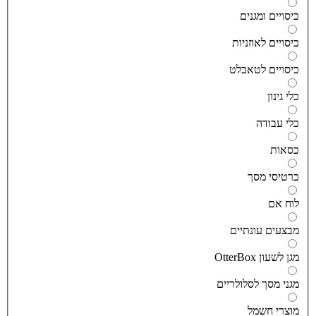
יסויים ומגנים
יסויים לאוזניות
יסויים לטאבלט
לי גינון
לי עבודה
סאות
רטיסי מסך
וח אם
בצעים עונתיים
גן לשעון OtterBox
גני מסך לסלולריים
וצרי חשמל