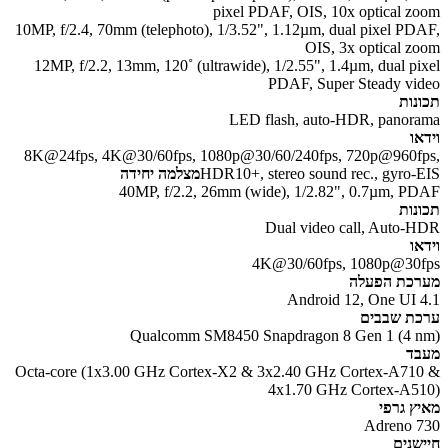
pixel PDAF, OIS, 10x optical z
10MP, f/2.4, 70mm (telephoto), 1/3.52", 1.12µm, dual pixel PD
OIS, 3x optical z
12MP, f/2.2, 13mm, 120˚ (ultrawide), 1/2.55", 1.4µm, dual pi
PDAF, Super Steady vi
נות
LED flash, auto-HDR, panor
או
8K@24fps, 4K@30/60fps, 1080p@30/60/240fps, 720p@960f
HDR10+, stereo sound rec., gyro-
מצלמה יחידה
40MP, f/2.2, 26mm (wide), 1/2.82", 0.7µm, P
נות
Dual video call, Auto-
או
4K@30/60fps, 1080p@30
כת הפעלה
Android 12, One UI 
ת שבבים
Qualcomm SM8450 Snapdragon 8 Gen 1 (4 
ד
Octa-core (1x3.00 GHz Cortex-X2 & 3x2.40 GHz Cortex-A71
4x1.70 GHz Cortex-A5
ץ גרפי
Adreno 
שנים