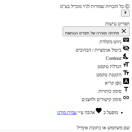
יט נגישות
cl
פתיחה וסגירה של תפריט הנגישות
ke
ניווט מקלדת
vis
ביטול אנימציות / הבהובים
ni
Contrast
fo
הגדלת טקסט
te
הקטנת טקסט
fon
גופן קריא
t
סימון כותרות
l
סימון קישורים ולחצנים
favorite
מופעל ב
אהבה
ע״י
עמית מורנו
משתמש או כתובת אימייל