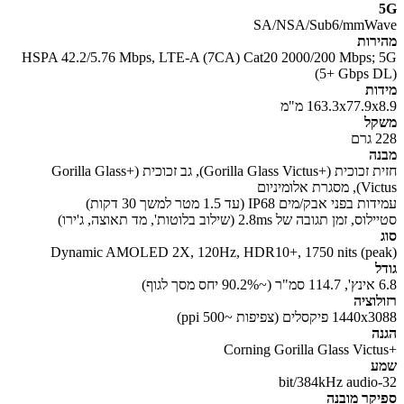
SA/NSA/Sub6/mmW
רות
HSPA 42.2/5.76 Mbps, LTE-A (7CA) Cat20 2000/200 Mbps;
(5+ Gbps 
ות
163.3x77.9 מ"מ
קל
ם
ה
חזית זכוכית (+Gorilla Glass Victus), גב זכוכית (+Gorilla Glass
גרת אלומיניום
בפני אבק/מים IP68 (עד 1.5 מטר למשך 30 דקות)
 זמן תגובה של 2.8ms (שילוב בלוטות', מד תאוצה, ג'ירו)
Dynamic AMOLED 2X, 120Hz, HDR10+, 1750 nits (pe
ל
גוף)
לוציה
 פיקסלים (צפיפות ~500 ppi)
ה
ע
קר מובנה