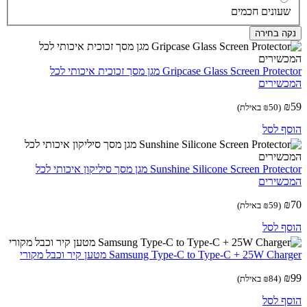
עונים חכמים
ה בחירה
Gripcase Glass Screen Protector מגן מסך זכוכית איכותי לכל
שירים
(
50
₪
באילת)
ף לסל
Sunshine Silicone Screen Protector מגן מסך סיליקון איכותי לכל
שירים
(
59
₪
באילת)
ף לסל
Samsung Type-C to Type-C + 25W Cha מטען קיר וכבל מקורי
(
84
₪
באילת)
ף לסל