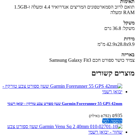
מות
תואם לרוב הסמארטפונים המריצים אנדרואיד 4.4 ומעלה ו-1.5GB
מעלה
קל
36.8 גרם
ות
42.9x28.8 מ"מ
יזה
כושר ספורט חכם Samsung Galaxy Fit3
צרים קשורים
Garmin Forerunner 55 GPS 42mm שעון ספורט צבע טורקיז - יבואן רשמי
₪
935
(
792
₪
באילת)
הוספה לסל