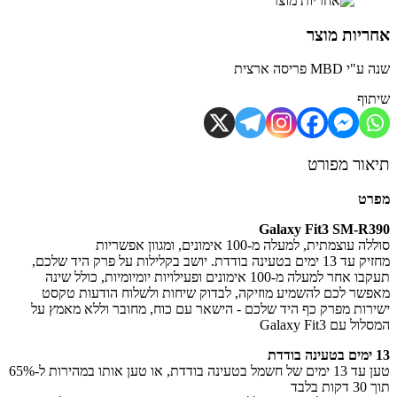
יות מוצר
MBD פריסה ארצית
וף
ור מפורט
רט
Galaxy Fit3 SM-R
עוצמתית, למעלה מ-100 אימונים, ומגוון אפשריות
מחזיק עד 13 ימים בטעינה בודדת. יושב בקלילות על פרק היד שלכם,
 למעלה מ-100 אימונים ופעילויות יומיומיות, כולל שינה
שר לכם להשמיע מוזיקה, לבדוק שיחות ולשלוח הודעות טקסט
רות מפרק כף היד שלכם - הישאר עם כוח, מחובר וללא מאמץ על
 עם Galaxy Fit3
טען עד 13 ימים של חשמל בטעינה בודדת, או טען אותו במהירות ל-65%
בלבד