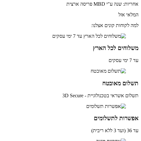
: שנה ע"י MBD פריסה ארצית
אי אזל
 לקוחות קונים אצלנו:
לוחים לכל הארץ
ים
לום מאובטח
ם אשראי בטכנולוגיית - 3D Secure
שרות לתשלומים
ית)