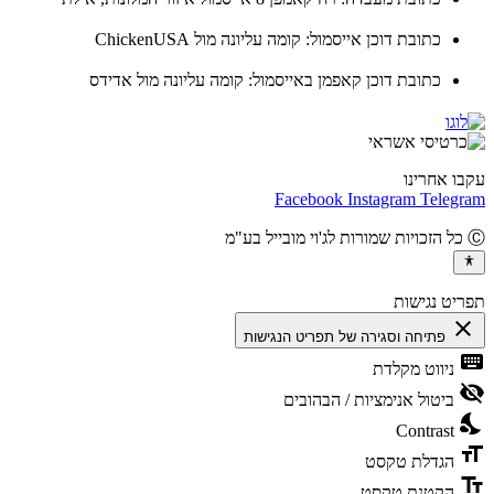
כתובת דוכן אייסמול: קומה עליונה מול ChickenUSA
כתובת דוכן קאפמן באייסמול: קומה עליונה מול אדידס
ו אחרינו
Facebook
Instagram
Teleg
יט נגישות
cl
פתיחה וסגירה של תפריט הנגישות
ke
ניווט מקלדת
vis
ביטול אנימציות / הבהובים
ni
Contrast
fo
הגדלת טקסט
te
הקטנת טקסט