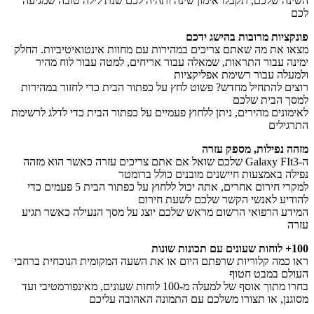
נה שלכם, תקבלו אימון שינה ותהיה לכם שנת לילה טובה שמגיעה
קציות מרובות בהישג ידכם
ו את מה שאתם צריכים במהירות עם מחוות אינטואיטיביות. החלק
נה עבור התראות, שמאלה עבור אריחים, למטה עבור לוח מהיר
עלה עבור רשימת אפליקציות
ים להתחיל מחדש? פשוט לחץ על כפתור הבית כדי לחזור במהירות
ך הבית שלכם
מונים מהירים, ניתן ללחוץ פעמיים על כפתור הבית כדי לדלג לרשימת
גילים
ה נפילות, מספק עזרה
ה-Galaxy FIt3 שלכם שואל אם אתם צריכים עזרה כאשר הוא מזהה
לה באמצעות חיישנים מובנים כולל ברומטר
למקרי חירום אחרים, אתה יכול ללחוץ על כפתור הבית 5 פעמים כדי
דיע לאנשי הקשר שלכם לשעת חירום
דע הרפואי הרשום מראש שלכם יוצג על מסך הנעילה כאשר תגיע
ה
ות שונות
 כמה קלוריות שרפתם היום או את השעה המקומית הנוכחית ברחבי
לם במבט חטוף
בחרו מתוך אוסף של למעלה מ-100 לוחות שעונים, מאינפורמטיבי ועד
גנן, או תצורו משלכם עם התמונה האהובה עליכם