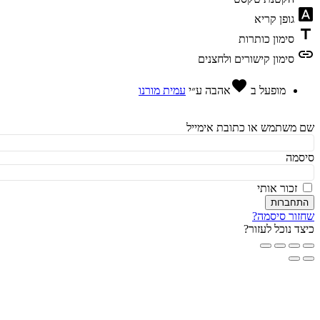
fon
גופן קריא
t
סימון כותרות
l
סימון קישורים ולחצנים
favorite
מופעל ב
אהבה
ע״י
עמית מורנו
משתמש או כתובת אימייל
מה
זכור אותי
חברות
ור סיסמה?
ד נוכל לעזור?