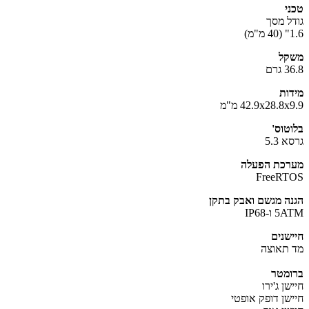
י
ל מסך
)
קל
רם
ות
42.9x28.8 מ"מ
טוס'
 5.3
כת הפעלה
FreeR
ה מגשם ואבק בתקן
ו-IP68
שנים
תאוצה
מטר
ן ג'ירו
שן דופק אופטי