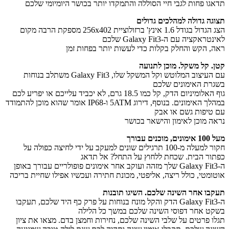
גו פחות לגבי חיי הסוללה והתמקדו יותר בכושר היומיומי שלכם
גה גדולה למהלכים גדולים
הצג הגדול בגודל 1.6 אינץ' ברזולוציית 256x402 מספקת הרבה מקום
ראקציה עם ה-Galaxy Fit3 שלכם
, הקש והחלק בקלות כדי לעשות יותר בפחות זמן
. קל משקל. מוכן לתנועה
עם העיצוב המלוטש וקל המשקל שלו, Galaxy Fit3 משתלב בנוחות
רת האימונים שלכם
גוף האלומיניום הדק, קל כמו 18.5 גרם, לא יכביד עלייכם או יפריע לכם
במהלך האימונים. בנוסף, דירוג 5ATM ו-IP68 אומר שהוא מוכן להתמודד
טיפות גשם או אבק
ה מוכן לאימון והישאר בכושר
וכנים עבורך
חקור למעלה מ-100 תרגילים שונים למעקב על ידי לחיצה כפולה על
ור הבית. שכחת ללחוץ על התחל? אל תדאג
ה-Galaxy Fit3 שלך מזהה ועוקב אחר אימונים פופולריים עבורך באופן
ומטי, כולל ריצה, אליפטי, מכונת חתירה ועכשיו אפילו שחיית בריכה
בו אחר השינה שלכם. השיגו תובנות
ה-Galaxy Fit3 הדק והקל מונח בנוחות על פרק כף היד שלכם, תעקבו
ט אחר דפוסי השינה שלכם במשך כל הלילה
ו פרטים על שלבי השינה שלכם, נחירות וחמצן בדם. מצאו את ציון