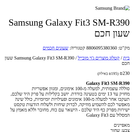
Samsung Galaxy Fit3 SM-R3
ון חכם
ט:
8806095380360
קטגוריה:
שעונים חכמים
/
קטלוג מוצרים ג'וי מובייל
/
Samsung Galaxy Fit3 SM-R390 שעון
ם
₪
(
195
₪
באילת)
Galaxy Fit3 SM-R
עוצמתית, למעלה מ-100 אימונים, ומגוון אפשריות
מחזיק עד 13 ימים בטעינה בודדת. יושב בקלילות על פרק היד שלכם,
 למעלה מ-100 אימונים ופעילויות יומיומיות, כולל שינה
שר לכם להשמיע מוזיקה, לבדוק שיחות ולשלוח הודעות טקסט
רות מפרק כף היד שלכם - הישאר עם כוח, מחובר וללא מאמץ על
 עם Galaxy Fit3
יינים
: שחור