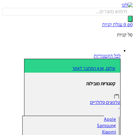
כן
Produ
sea
0
עגלת קניות
קניות
לכל הקטגוריות
שלום, אנא התחבר לאתר
קטגוריות מובילות
טלפונים סלולריים
Apple
Samsung
Xiaomi