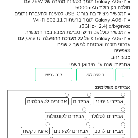
• ה-Galaxy A06 תומך בטעינה מהירה של 25W עם
סוללה בקיבולת 5000mAh.
• המכשיר מצויד בחיבור USB-C לטעינה ולהעברת נתונים.
• ה-Galaxy A06 תומך ברשתות Wi-Fi 802.11
a/b/g/n/ac (2.4 ו-5GHz).
• המכשיר כולל גם חיישן טביעת אצבע בצד המכשיר.
• ה-Galaxy A06 פועל על מערכת ההפעלה One UI, עם
עדכוני תוכנה ואבטחה למשך 2 שנים.
מאפיינים
צבע: זהב
אחריות: שנה ע"י היבואן רשמי
הוספה לסל
קנה עכשיו
אביזרים משלימים:
אביזרי גיימינג
אביזרים
אביזרים לטאבלטים
אביזרים לסלולר
אביזרים לקונסולות
אביזרים לרכב
אביזרים לשעונים
אוזניות קשת