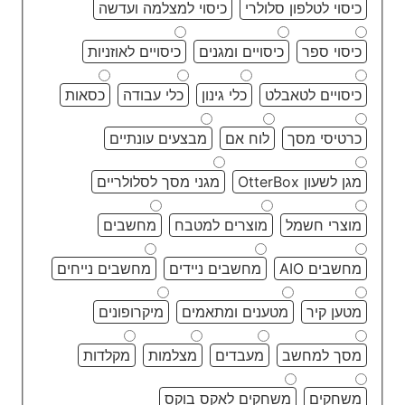
כיסוי לטלפון סלולרי
כיסוי למצלמה ועדשה
כיסוי ספר
כיסויים ומגנים
כיסויים לאוזניות
כיסויים לטאבלט
כלי גינון
כלי עבודה
כסאות
כרטיסי מסך
לוח אם
מבצעים עונתיים
מגן לשעון OtterBox
מגני מסך לסלולריים
מוצרי חשמל
מוצרים למטבח
מחשבים
מחשבים AIO
מחשבים ניידים
מחשבים נייחים
מטען קיר
מטענים ומתאמים
מיקרופונים
מסך למחשב
מעבדים
מצלמות
מקלדות
משחקים
משחקים לאקס בוקס