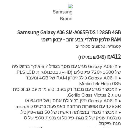
Samsung Galaxy A06 SM-A065F/DS 128GB 4GB
RAM טלפון סלולרי צבע זהב - יבואן רשמי
קטגוריה:
טלפונים סלולריים
₪
412
(
349
₪
באילת)
• ה-Galaxy A06 מגיע עם מסך בגודל 6.7 אינץ' ברזולוציה
של 1600×720 פיקסלים (HD+), בטכנולוגיית PLS LCD.
• ה-Galaxy A06 כולל זיכרון RAM של 4GB ומעבד
MediaTek Helio G85.
• המכשיר מגיע עם מבנה דק בעובי 8.0 מ"מ עם גב זכוכית
מסוג Gorilla Glass Victus 2.
• ה-Galaxy A06 זמין בקיבולת אחסון של 64GB או
128GB עם אפשרות הרחבה באמצעות כרטיס microSD.
• המכשיר מצויד במצלמה ראשית של 50 מגה-פיקסל,
מצלמת עומק של 2 מגה-פיקסל ומצלמת סלפי של 8
מגה-פיקסל.