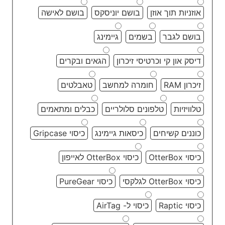
אוזניות תוך אוזן
בושם יוניסקס
בושם לאישה
בושם לגבר
בשמים
גיימינג
דיסק און קי וכרטיסי זיכרון
הגאים ובקרים
זיכרון RAM
חומרה למחשב
טאבלטים
טלוויזיות
טלפונים סלולריים
כבלים ומתאמים
כוננים קשיחים
כיסאות גיימינג
כיסוי Gripcase
כיסוי OtterBox
כיסוי OtterBox לאייפון
כיסוי OtterBox לגלקסי
כיסוי PureGear
כיסוי Raptic
כיסוי ל- AirTag