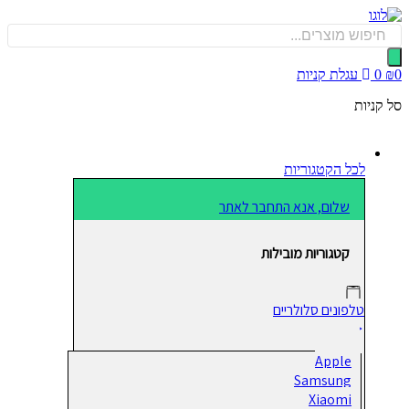
כן
Produ
sea
0
עגלת קניות
קניות
לכל הקטגוריות
שלום, אנא התחבר לאתר
קטגוריות מובילות
טלפונים סלולריים
Apple
Samsung
Xiaomi