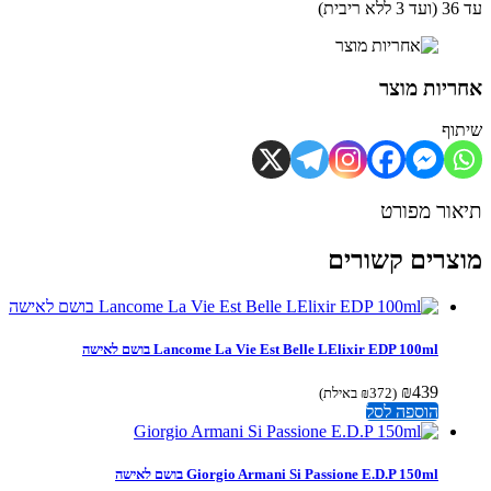
ית)
יות מוצר
וף
ור מפורט
צרים קשורים
Lancome La Vie Est Belle LElixir EDP 100ml בושם לאישה
₪
439
(
372
₪
באילת)
הוספה לסל
Giorgio Armani Si Passione E.D.P 150ml בושם לאישה