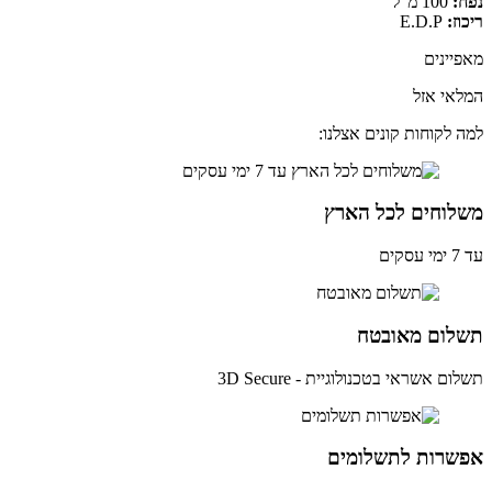
:
100 מ"ל
וז:
E.D.P
יינים
אי אזל
 לקוחות קונים אצלנו:
לוחים לכל הארץ
ים
לום מאובטח
ם אשראי בטכנולוגיית - 3D Secure
שרות לתשלומים