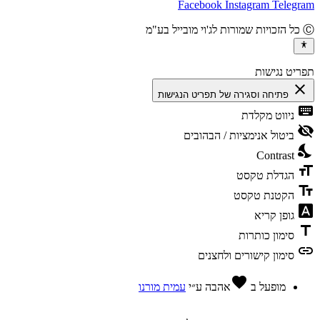
Facebook
Instagram
Teleg
יט נגישות
cl
פתיחה וסגירה של תפריט הנגישות
ke
ניווט מקלדת
vis
ביטול אנימציות / הבהובים
ni
Contrast
fo
הגדלת טקסט
te
הקטנת טקסט
fon
גופן קריא
t
סימון כותרות
l
סימון קישורים ולחצנים
favorite
מופעל ב
אהבה
ע״י
עמית מורנו