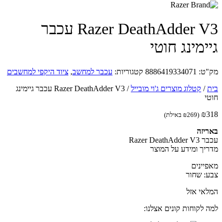
Razer DeathAdder V3 עכבר
ימינג חוטי
ט:
8886419334071
קטגוריות:
עכבר למחשב
,
ציוד היקפי למחשבים
/
קטלוג מוצרים ג'וי מובייל
/
Razer DeathAdder V3 עכבר גיימינג
י
₪
(
269
₪
באילת)
יזה
Razer DeathA
יך ומידע על המוצר
יינים
: שחור
אי אזל
 לקוחות קונים אצלנו: