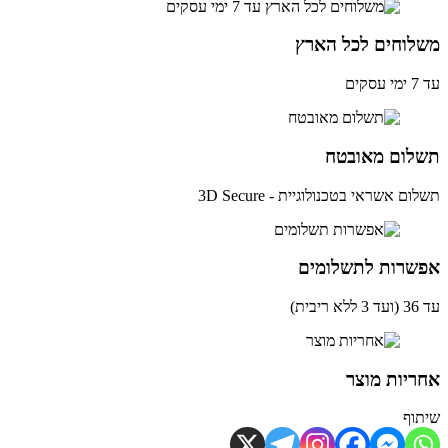
לוחים לכל הארץ
ים
לום מאובטח
ם אשראי בטכנולוגיית - 3D Secure
שרות לתשלומים
ית)
יות מוצר
וף