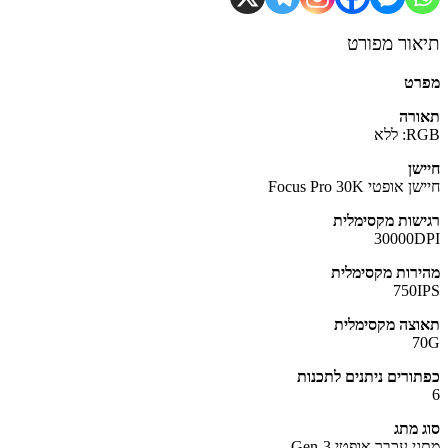
ור מפורט
רט
רה
ללא
שן
אופטי Focus Pro 30K
שות מקסימלית
30000
רות מקסימלית
750
צה מקסימלית
7
ורים ניתנים לתכנות
 מתג
 עכבר אופטי Gen-3