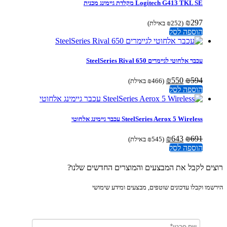
Logitech G413 TKL SE מקלדת גיימינג מכנית
₪
297
(
252
₪
באילת)
הוספה לסל
עכבר אלחוטי לגיימרים SteelSeries Rival 650
המחיר
המחיר
₪
550
₪
594
(
466
₪
באילת)
המקורי
הנוכחי
הוספה לסל
היה:
הוא:
₪550.
₪594.
SteelSeries Aerox 5 Wireless עכבר גיימינג אלחוטי
המחיר
המחיר
₪
643
₪
691
(
545
₪
באילת)
המקורי
הנוכחי
הוספה לסל
היה:
הוא:
₪643.
₪691.
ים לקבל את המבצעים והמוצרים החדשים שלנו?
מו וקבלו עדכונים שוטפים, מבצעים ומידע שימושי