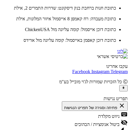
כתובת חנות ברחבת בנק דיסקונט: שדרות התמרים 2, אילת
כתובת מעבדה: רח קאמפן 8 אייסמול איזור המלונות, אילת
כתובת דוכן אייסמול: קומה עליונה מול ChickenUSA
כתובת דוכן קאפמן באייסמול: קומה עליונה מול אדידס
ו אחרינו
Facebook
Instagram
Teleg
יט נגישות
cl
פתיחה וסגירה של תפריט הנגישות
ke
ניווט מקלדת
vis
ביטול אנימציות / הבהובים