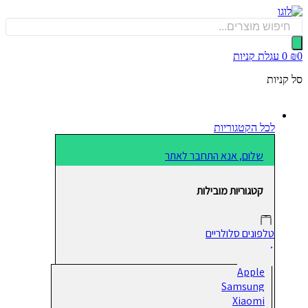
כן
Produ
sea
0
עגלת קניות
קניות
לכל הקטגוריות
שלום, אנא התחבר לאתר
קטגוריות מובילות
טלפונים סלולריים
Apple
Samsung
Xiaomi