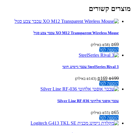
צרים קשורים
XO M12 Transparent Wireless Mouse עכבר צבע סגול
₪
69
(
58
₪
באילת)
הוספה לסל
SteelSeries Rival 3 עכבר גיימינג חוטי
המחיר
המחיר
₪
169
₪
199
(
143
₪
באילת)
המקורי
הנוכחי
הוספה לסל
היה:
הוא:
₪169.
₪199.
עכבר אופטי אלחוטי Silver Line RF-036
₪
65
(
55
₪
באילת)
הוספה לסל