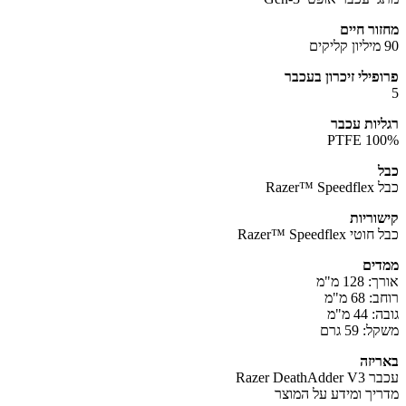
ור חיים
פילי זיכרון בעכבר
יות עכבר
100%
Razer™
וריות
 Razer™ Speedflex
ים
12 מ"מ
68 מ"מ
4 מ"מ
 59 גרם
יזה
Razer DeathA
יך ומידע על המוצר