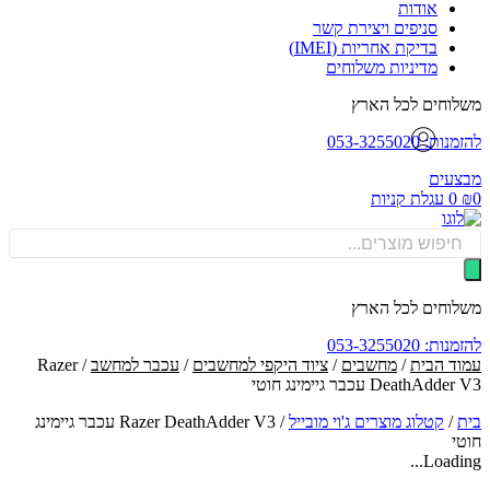
אודות
סניפים ויצירת קשר
בדיקת אחריות (IMEI)
מדיניות משלוחים
וחים לכל הארץ
: 053-3255020
עים
0
עגלת קניות
Produ
sea
וחים לכל הארץ
: 053-3255020
ד הבית
/
מחשבים
/
ציוד היקפי למחשבים
/
עכבר למחשב
/ Razer
DeathAd עכבר גיימינג חוטי
/
קטלוג מוצרים ג'וי מובייל
/
Razer DeathAdder V3 עכבר גיימינג
י
Loadin