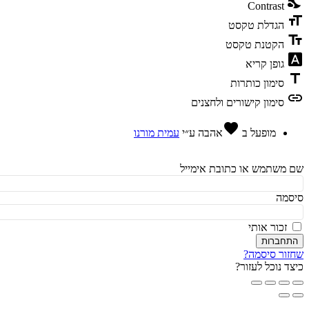
ni
Contrast
fo
הגדלת טקסט
te
הקטנת טקסט
fon
גופן קריא
t
סימון כותרות
l
סימון קישורים ולחצנים
favorite
מופעל ב
אהבה
ע״י
עמית מורנו
משתמש או כתובת אימייל
מה
זכור אותי
חברות
ור סיסמה?
ד נוכל לעזור?