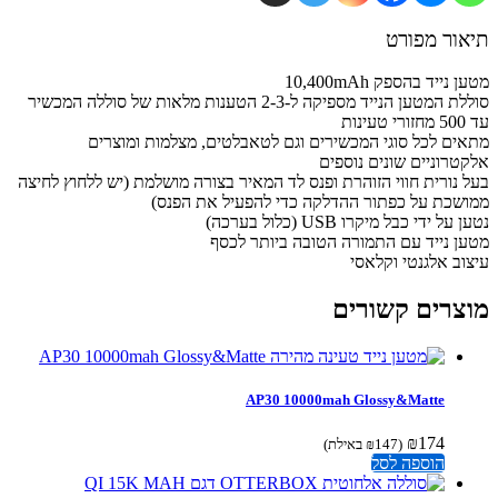
ור מפורט
נייד בהספק 10,400mAh
המטען הנייד מספיקה ל-2-3 הטענות מלאות של סוללה המכשיר
ות
ים לכל סוגי המכשירים וגם לטאבלטים, מצלמות ומוצרים
טרוניים שונים נוספים
 נורית חווי הזוהרת ופנס לד המאיר בצורה מושלמת (יש ללחוץ לחיצה
שכת על כפתור ההדלקה כדי להפעיל את הפנס)
על ידי כבל מיקרו USB (כלול בערכה)
ן נייד עם התמורה הטובה ביותר לכסף
וב אלגנטי וקלאסי
צרים קשורים
AP30 10000mah Glossy&Matte
₪
174
(
147
₪
באילת)
הוספה לסל