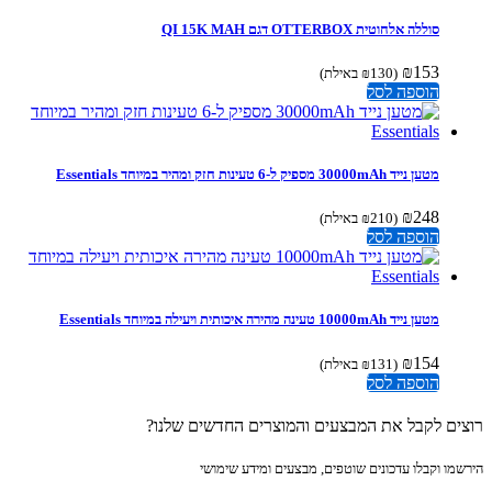
סוללה אלחוטית OTTERBOX דגם QI 15K MAH
₪
153
(
130
₪
באילת)
הוספה לסל
מטען נייד 30000mAh מספיק ל-6 טעינות חזק ומהיר במיוחד Essentials
₪
248
(
210
₪
באילת)
הוספה לסל
מטען נייד 10000mAh טעינה מהירה איכותית ויעילה במיוחד Essentials
₪
154
(
131
₪
באילת)
הוספה לסל
ים לקבל את המבצעים והמוצרים החדשים שלנו?
מו וקבלו עדכונים שוטפים, מבצעים ומידע שימושי