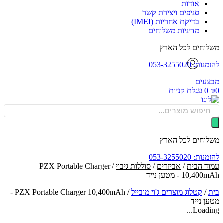
אודות
סניפים ויצירת קשר
בדיקת אחריות (IMEI)
מדיניות משלוחים
וחים לכל הארץ
: 053-3255020
עים
0
עגלת קניות
Produ
sea
וחים לכל הארץ
: 053-3255020
ד הבית
/
אביזרים
/
סוללות גיבוי
/ PZX Portable Charger
10,4 - מטען נייד
/
קטלוג מוצרים ג'וי מובייל
/
PZX Portable Charger 10,400mAh -
ן נייד
Loadin