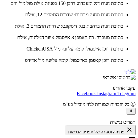
כתובת חנות דגל ומעבדה: דרבן 150 בפנינת אילת מול מול-הים
כתובת חנות תחנה מרכזית: שדרות התמרים 12, אילת
כתובת חנות ברחבת בנק דיסקונט: שדרות התמרים 2, אילת
כתובת מעבדה: רח קאמפן 8 אייסמול איזור המלונות, אילת
כתובת דוכן אייסמול: קומה עליונה מול ChickenUSA
כתובת דוכן קאפמן באייסמול: קומה עליונה מול אדידס
ו אחרינו
Facebook
Instagram
Teleg
יט נגישות
cl
פתיחה וסגירה של תפריט הנגישות