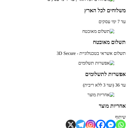
לוחים לכל הארץ
ים
לום מאובטח
ם אשראי בטכנולוגיית - 3D Secure
שרות לתשלומים
ית)
יות מוצר
וף