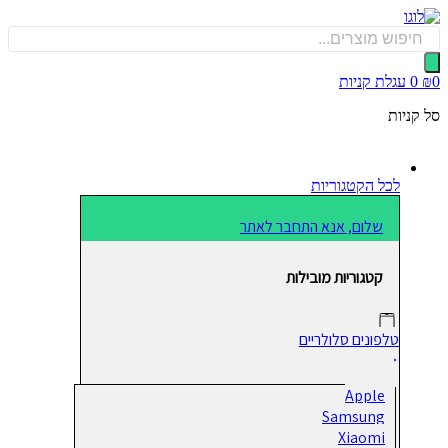
כן
Produ
sea
0
עגלת קניות
קניות
לכל הקטגוריות
שלום, אנא התחבר לאתר
קטגוריות מובילות
טלפונים סלולריים
Apple
Samsung
Xiaomi