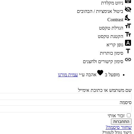
ke
ניווט מקלדת
vis
ביטול אנימציות / הבהובים
ni
Contrast
fo
הגדלת טקסט
te
הקטנת טקסט
fon
גופן קריא
t
סימון כותרות
l
סימון קישורים ולחצנים
favorite
מופעל ב
אהבה
ע״י
עמית מורנו
משתמש או כתובת אימייל
מה
זכור אותי
חברות
ור סיסמה?
ד נוכל לעזור?