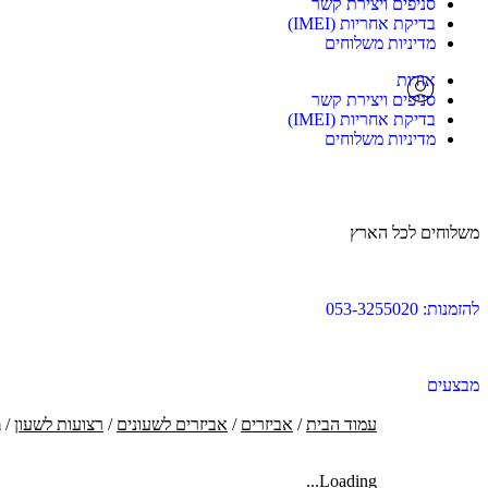
סניפים ויצירת קשר
בדיקת אחריות (IMEI)
מדיניות משלוחים
אודות
סניפים ויצירת קשר
בדיקת אחריות (IMEI)
מדיניות משלוחים
משלוחים לכל הארץ
להזמנות: 053-3255020
מבצעים
עמוד הבית
/
אביזרים
/
אביזרים לשעונים
/
רצועות לשעון
/ PureGear Silicone Bands 3 pack Set for Apple Watch 45/49mm
Loading...