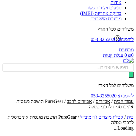
אודות
סניפים ויצירת קשר
בדיקת אחריות (IMEI)
מדיניות משלוחים
וחים לכל הארץ
: 053-3255020
עים
0
עגלת קניות
Produ
sea
וחים לכל הארץ
: 053-3255020
ד הבית
/
אביזרים
/
אביזרים לרכב
/ PureGear תושבת מגנטית
יברסלית לרכבי טסלה
/
קטלוג מוצרים ג'וי מובייל
/
PureGear תושבת מגנטית אוניברסלית
בי טסלה
Loadin