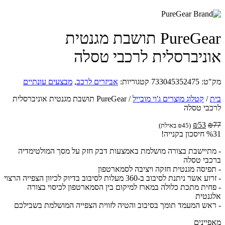
PureGear תושבת מגנטית
ניברסלית לרכבי טסלה
ט:
733045352475
קטגוריות:
אביזרים לרכב
,
מבצעים עונתיים
/
קטלוג מוצרים ג'וי מובייל
/
PureGear תושבת מגנטית אוניברסלית
בי טסלה
המחיר
המחיר
₪
53
(
45
₪
באילת)
המקורי
הנוכחי
קנייה!
היה:
הוא:
תיישבת בצורה מושלמת באמצעות דבק חזק על מסך המולטימדיה
₪53.
₪77.
בי טסלה
פיסה מגנטית חזקה ויציבה לסמארטפון
שר ניתנת לסיבוב ב-360 מעלות לסיבוב בדיוק לכיוון הצפייה הרצוי
חית מתכת כלולה במארז למיקום בין הסמארטפון לכיסוי בצורה
נטית
אש המעמד תומך בסיבוב והטיה לזווית הצפייה המושלמת בשבילכם
יינים