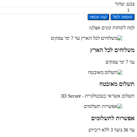
: שחור
ת
ספה לסל
קנה עכשיו
PureG
בת
 לקוחות קונים אצלנו:
טית
יברסלית
בי
ה
לוחים לכל הארץ
ים
לום מאובטח
ם אשראי בטכנולוגיית - 3D Secure
שרות לתשלומים
ית)