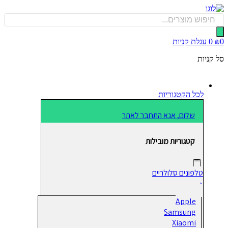
כן
Produ
sea
0
עגלת קניות
קניות
לכל הקטגוריות
שלום, אנא התחבר לאתר
קטגוריות מובילות
טלפונים סלולריים
Apple
Samsung
Xiaomi