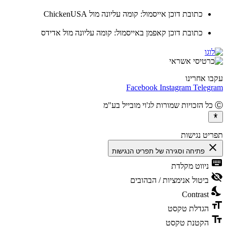
כתובת דוכן אייסמול: קומה עליונה מול ChickenUSA
כתובת דוכן קאפמן באייסמול: קומה עליונה מול אדידס
ו אחרינו
Facebook
Instagram
Teleg
יט נגישות
cl
פתיחה וסגירה של תפריט הנגישות
ke
ניווט מקלדת
vis
ביטול אנימציות / הבהובים
ni
Contrast
fo
הגדלת טקסט
te
הקטנת טקסט