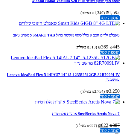
שואב אבק שוטף רובוטי Xiaomi Robot Vacuum S20 Plus
₪
1,592
(
1,349
₪
באילת)
הוספה לסל
טאבלט ילדים חכם 8 כולל כיסוי מוקשח כחול SMART TAB סמארט טאב
המחיר
המחיר
₪
369
₪
445
(
313
₪
באילת)
המקורי
הנוכחי
הוספה לסל
היה:
הוא:
₪369.
₪445.
Lenovo IdeaPad Flex 5 14IAU7 14" i5-1235U 512GB 82R7009LIV
מחשב נייד
₪
3,250
(
2,754
₪
באילת)
הוספה לסל
SteelSeries Arctis Nova 7 אוזניות ‏אלחוטיות
המחיר
המחיר
₪
822
₪
887
(
697
₪
באילת)
המקורי
הנוכחי
הוספה לסל