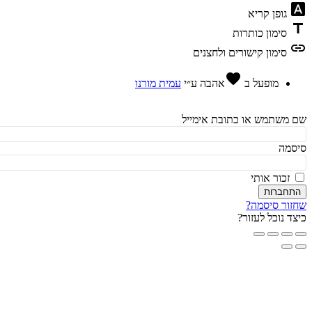
fon
גופן קריא
t
סימון כותרות
l
סימון קישורים ולחצנים
favorite
מופעל ב
אהבה
ע״י
עמית מורנו
משתמש או כתובת אימייל
מה
זכור אותי
חברות
ור סיסמה?
ד נוכל לעזור?