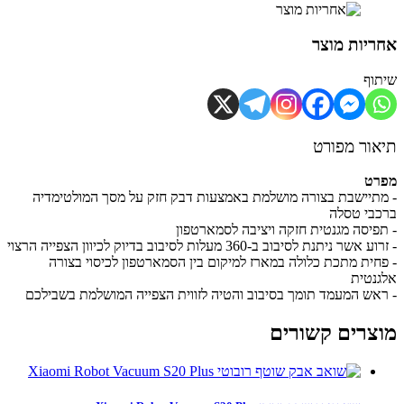
יות מוצר
וף
ור מפורט
רט
תיישבת בצורה מושלמת באמצעות דבק חזק על מסך המולטימדיה
בי טסלה
פיסה מגנטית חזקה ויציבה לסמארטפון
שר ניתנת לסיבוב ב-360 מעלות לסיבוב בדיוק לכיוון הצפייה הרצוי
חית מתכת כלולה במארז למיקום בין הסמארטפון לכיסוי בצורה
נטית
אש המעמד תומך בסיבוב והטיה לזווית הצפייה המושלמת בשבילכם
צרים קשורים