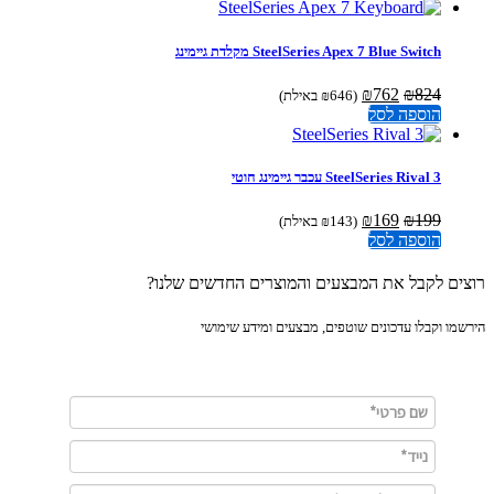
היה:
הוא:
₪822.
₪887.
המחיר
המחיר
₪
762
₪
824
(
646
₪
באילת)
המקורי
הנוכחי
הוספה לסל
היה:
הוא:
₪762.
₪824.
SteelSeries Rival 3 עכבר גיימינג חוטי
המחיר
המחיר
₪
169
₪
199
(
143
₪
באילת)
המקורי
הנוכחי
הוספה לסל
היה:
הוא:
₪169.
₪199.
ים לקבל את המבצעים והמוצרים החדשים שלנו?
מו וקבלו עדכונים שוטפים, מבצעים ומידע שימושי