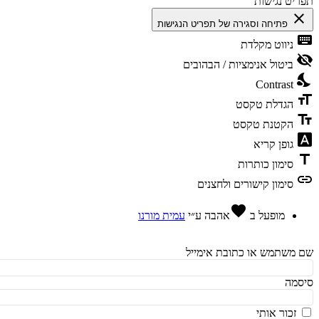
יט נגישות
cl
פתיחה וסגירה של תפריט הנגישות
ke
ניווט מקלדת
vis
ביטול אנימציות / הבהובים
ni
Contrast
fo
הגדלת טקסט
te
הקטנת טקסט
fon
גופן קריא
t
סימון כותרות
l
סימון קישורים ולחצנים
favorite
מופעל ב
אהבה
ע״י
עמית מורנו
משתמש או כתובת אימייל
מה
זכור אותי