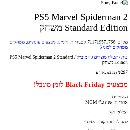
PS5 Marvel Spiderman
Standard Editi משחק
ט:
711719571766
קטגוריות:
גיימינג
,
מבצעים עונתיים
,
משחקים
,
קים לסוני 5
/
קטלוג מוצרים ג'וי מובייל
/
PS5 Marvel Spiderman 2 Standard
Ed משחק
₪
(
252
₪
באילת)
Black Friday לזמן מוגבל!
יינים
ות: שנה ע"י MGM
אי אזל
 לקוחות קונים אצלנו: