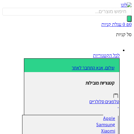
כן
Produ
sea
0
עגלת קניות
קניות
לכל הקטגוריות
שלום, אנא התחבר לאתר
קטגוריות מובילות
טלפונים סלולריים
Apple
Samsung
Xiaomi