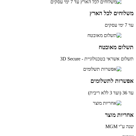
לוחים לכל הארץ
ים
לום מאובטח
ם אשראי בטכנולוגיית - 3D Secure
שרות לתשלומים
ית)
יות מוצר
ע"י MGM