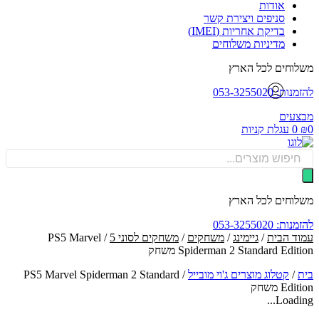
אודות
סניפים ויצירת קשר
בדיקת אחריות (IMEI)
מדיניות משלוחים
וחים לכל הארץ
: 053-3255020
עים
0
עגלת קניות
Produ
sea
וחים לכל הארץ
: 053-3255020
ד הבית
/
גיימינג
/
משחקים
/
משחקים לסוני 5
/ PS5 Marvel
Spiderman 2 Standard Edi משחק
/
קטלוג מוצרים ג'וי מובייל
/
PS5 Marvel Spiderman 2 Standard
Ed משחק
Loadin