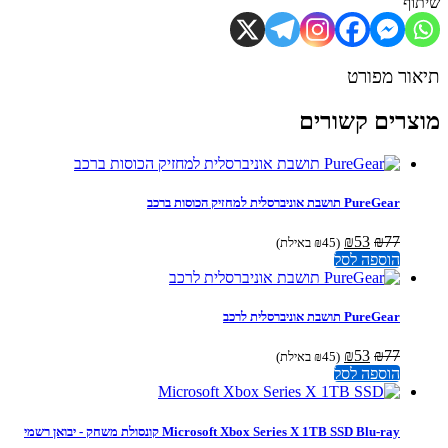
וף
ור מפורט
צרים קשורים
PureGear תושבת אוניברסלית למחזיק הכוסות ברכב
המחיר
המחיר
₪
53
₪
77
(
45
₪
באילת)
המקורי
הנוכחי
הוספה לסל
היה:
הוא:
₪53.
₪77.
PureGear תושבת אוניברסלית לרכב
המחיר
המחיר
₪
53
₪
77
(
45
₪
באילת)
המקורי
הנוכחי
הוספה לסל
היה:
הוא:
₪53.
₪77.
Microsoft Xbox Series X 1TB SSD Blu-ray קונסולת משחק - יבואן רשמי