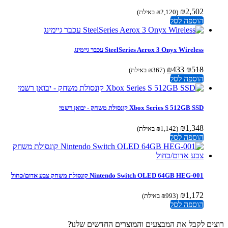
₪
2,502
(
2,120
₪
באילת)
הוספה לסל
SteelSeries Aerox 3 Onyx Wireless עכבר גיימינג
המחיר
המחיר
₪
433
₪
518
(
367
₪
באילת)
המקורי
הנוכחי
הוספה לסל
היה:
הוא:
₪433.
₪518.
Xbox Series S 512GB SSD קונסולת משחק - יבואן רשמי
₪
1,348
(
1,142
₪
באילת)
הוספה לסל
Nintendo Switch OLED 64GB HEG-001 קונסולת משחק צבע אדום/כחול
₪
1,172
(
993
₪
באילת)
הוספה לסל
ים לקבל את המבצעים והמוצרים החדשים שלנו?