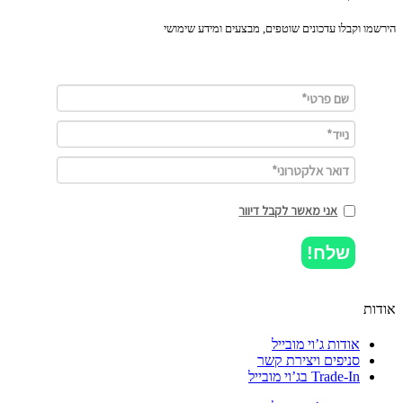
מו וקבלו עדכונים שוטפים, מבצעים ומידע שימושי
אני מאשר לקבל דיוור
שלח!
ות
אודות ג’וי מובייל
סניפים ויצירת קשר
Trade-In בג’וי מובייל