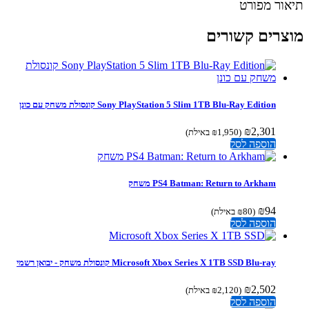
ור מפורט
צרים קשורים
Sony PlayStation 5 Slim 1TB Blu-Ray Edition קונסולת משחק עם כונן
₪
2,301
(
1,950
₪
באילת)
הוספה לסל
PS4 Batman: Return to Arkham משחק
₪
94
(
80
₪
באילת)
הוספה לסל
Microsoft Xbox Series X 1TB SSD Blu-ray קונסולת משחק - יבואן רשמי
₪
2,502
(
2,120
₪
באילת)
הוספה לסל