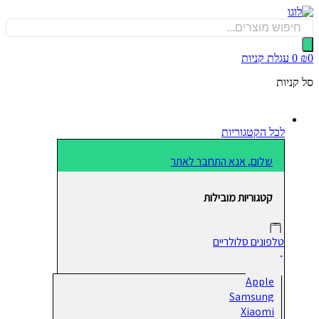
כן
Produ
sea
0
עגלת קניות
קניות
לכל הקטגוריות
שלום, אנא התחבר לאתר
קטגוריות מובילות
טלפונים סלולריים
Apple
Samsung
Xiaomi