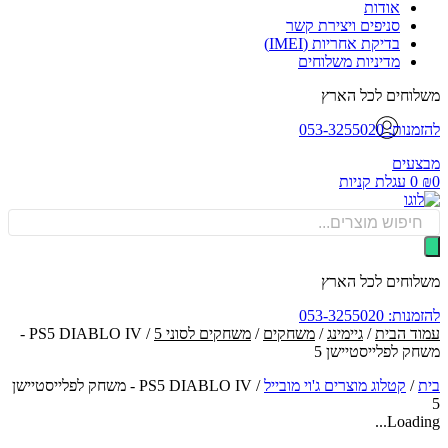
אודות
סניפים ויצירת קשר
בדיקת אחריות (IMEI)
מדיניות משלוחים
וחים לכל הארץ
: 053-3255020
עים
0
עגלת קניות
Produ
sea
וחים לכל הארץ
: 053-3255020
ד הבית
/
גיימינג
/
משחקים
/
משחקים לסוני 5
/ PS5 DIABLO IV -
ק לפלייסטיישן 5
/
קטלוג מוצרים ג'וי מובייל
/
PS5 DIABLO IV - משחק לפלייסטיישן
Loadin