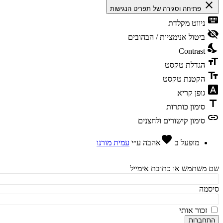
cl
פתיחה וסגירה של תפריט הנגישות
ke
ניווט מקלדת
vis
ביטול אנימציות / הבהובים
ni
Contrast
fo
הגדלת טקסט
te
הקטנת טקסט
fon
גופן קריא
t
סימון כותרות
l
סימון קישורים ולחצנים
favorite
מופעל ב
אהבה
ע״י
עמית מורנו
משתמש או כתובת אימייל
מה
זכור אותי
חברות