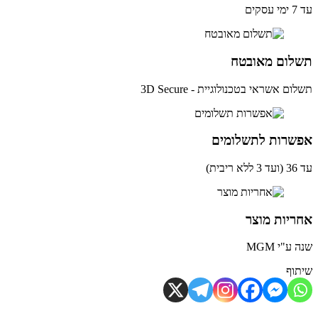
ים
לום מאובטח
ם אשראי בטכנולוגיית - 3D Secure
שרות לתשלומים
ית)
יות מוצר
ע"י MGM
וף