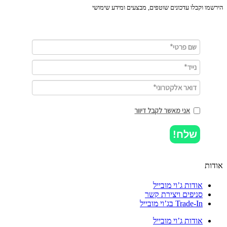
מו וקבלו עדכונים שוטפים, מבצעים ומידע שימושי
אני מאשר לקבל דיוור
שלח!
ות
אודות ג’וי מובייל
סניפים ויצירת קשר
Trade-In בג’וי מובייל
אודות ג’וי מובייל