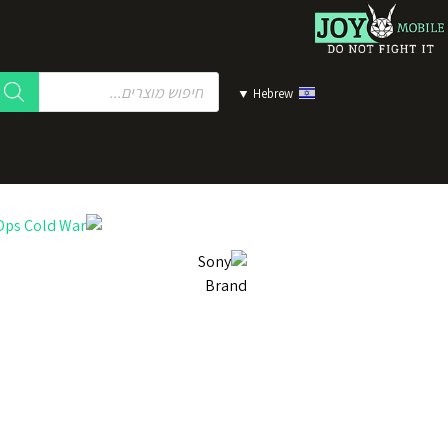
▼
Hebrew