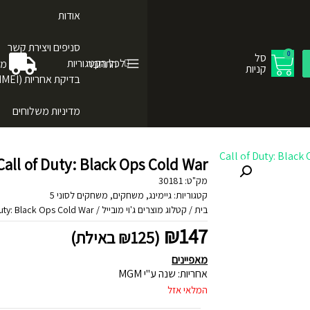
אודות
סניפים ויצירת קשר
0
סל
לכל הקטגוריות
התחבר
מש
קניות
בדיקת אחריות (IMEI)
מדיניות משלוחים
PS5 Call of Duty: Black Ops Cold War - משחק לפלייס
מק"ט:
30181
קטגוריות:
גיימינג
,
משחקים
,
משחקים לסוני 5
בית
/
קטלוג מוצרים ג'וי מובייל
/
PS5 Call of Duty: Black Ops Cold War 
₪
147
(
125
₪
באילת)
מאפיינים
אחריות: שנה ע"י MGM
המלאי אזל