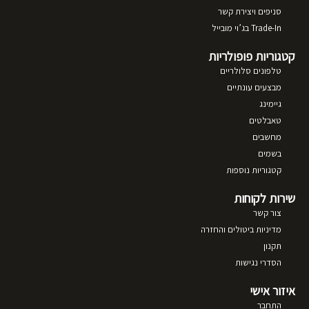
סניפים ויצירת קשר
Trade-In בג’וי מובייל
קטגוריות פופולריות
טלפונים סלולריים
מבצעים עונתיים
גיימינג
טאבלטים
מחשבים
בשמים
קטגוריות נוספות
שירות לקוחות
צור קשר
מדיניות ביטולים והחזרה
תקנון
הסדרי נגישות
איזור אישי
התחבר