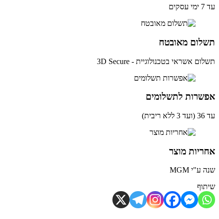
ים
לום מאובטח
ם אשראי בטכנולוגיית - 3D Secure
שרות לתשלומים
ית)
יות מוצר
ע"י MGM
וף