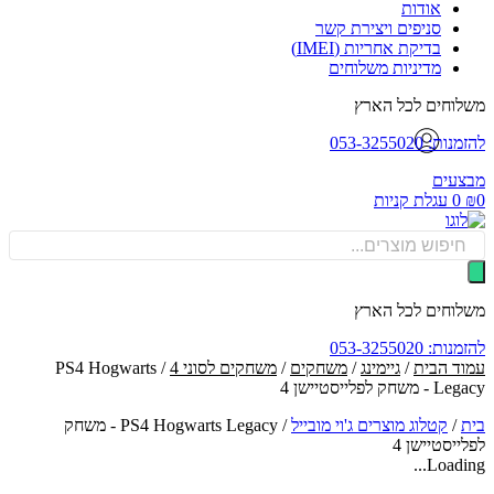
אודות
סניפים ויצירת קשר
בדיקת אחריות (IMEI)
מדיניות משלוחים
וחים לכל הארץ
: 053-3255020
עים
0
עגלת קניות
Produ
sea
וחים לכל הארץ
: 053-3255020
ד הבית
/
גיימינג
/
משחקים
/
משחקים לסוני 4
/ PS4 Hogwarts
חק לפלייסטיישן 4
/
קטלוג מוצרים ג'וי מובייל
/
PS4 Hogwarts Legacy - משחק
יסטיישן 4
Loadin