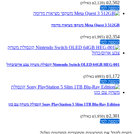
₪
2,502
(
2,120
₪
באילת)
הוספה לסל
Meta Quest 3 512GB משקפי מציאות מדומה
₪
2,354
(
1,995
₪
באילת)
הוספה לסל
Nintendo Switch OLED 64GB HEG-001 קונסולת משחק צבע אדום/כחול
₪
1,172
(
993
₪
באילת)
הוספה לסל
Sony PlayStation 5 Slim 1TB Blu-Ray Edition קונסולת משחק עם כונן
₪
2,301
(
1,950
₪
באילת)
הוספה לסל
ים לקבל את המבצעים והמוצרים החדשים שלנו?