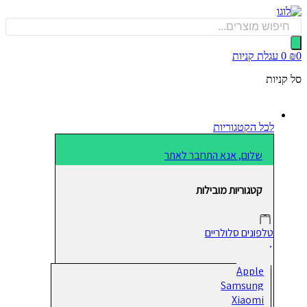
כן
Produ
sea
0
עגלת קניות
קניות
לכל הקטגוריות
שלום, אנא התחבר לאתר
קטגוריות מובילות
טלפונים סלולריים
Apple
Samsung
Xiaomi