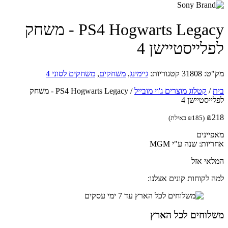
PS4 Hogwarts Legacy - משחק
לייסטיישן 4
ט:
31808
קטגוריות:
גיימינג
,
משחקים
,
משחקים לסוני 4
/
קטלוג מוצרים ג'וי מובייל
/
PS4 Hogwarts Legacy - משחק
יסטיישן 4
₪
(
185
₪
באילת)
יינים
ות: שנה ע"י MGM
אי אזל
 לקוחות קונים אצלנו:
לוחים לכל הארץ