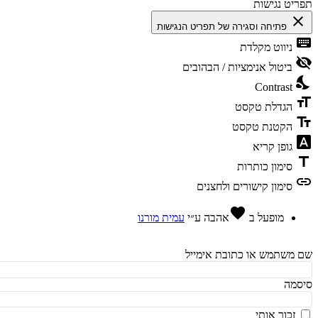
יט נגישות
cl
פתיחה וסגירה של תפריט הנגישות
ke
ניווט מקלדת
vis
ביטול אנימציות / הבהובים
ni
Contrast
fo
הגדלת טקסט
te
הקטנת טקסט
fon
גופן קריא
t
סימון כותרות
l
סימון קישורים ולחצנים
favorite
מופעל ב
אהבה
ע״י
עמית מורנו
משתמש או כתובת אימייל
מה
זכור אותי