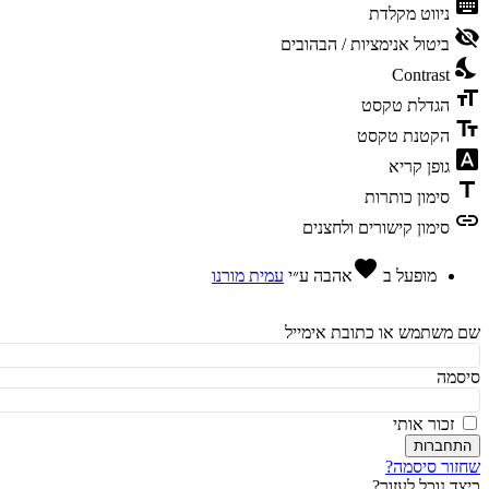
ke
ניווט מקלדת
vis
ביטול אנימציות / הבהובים
ni
Contrast
fo
הגדלת טקסט
te
הקטנת טקסט
fon
גופן קריא
t
סימון כותרות
l
סימון קישורים ולחצנים
favorite
מופעל ב
אהבה
ע״י
עמית מורנו
משתמש או כתובת אימייל
מה
זכור אותי
חברות
ור סיסמה?
ד נוכל לעזור?