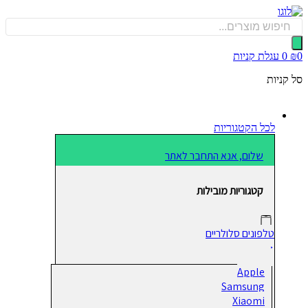
כן
Produ
sea
0
עגלת קניות
קניות
לכל הקטגוריות
שלום, אנא התחבר לאתר
קטגוריות מובילות
טלפונים סלולריים
Apple
Samsung
Xiaomi