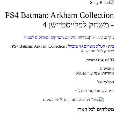
PS4 Batman: Arkham Collecti
משחק לפלייסטיישן 4
ט:
35522
קטגוריות:
גיימינג
,
משחקים
,
משחקים לסוני 4
/
קטלוג מוצרים ג'וי מובייל
/
PS4 Batman: Arkham Collection -
ק לפלייסטיישן 4
₪
(
164
₪
באילת)
יינים
ות: שנה ע"י MGM
אי אזל
 לקוחות קונים אצלנו:
לוחים לכל הארץ