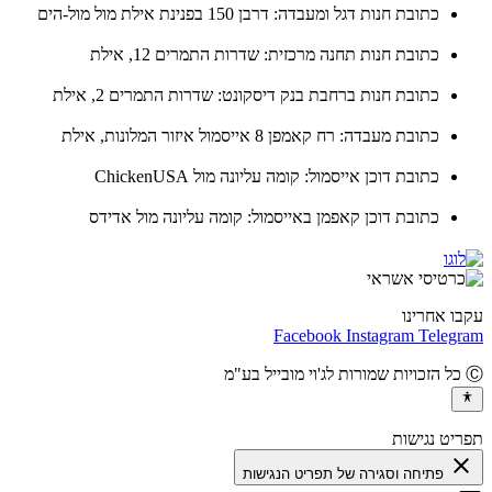
כתובת חנות דגל ומעבדה: דרבן 150 בפנינת אילת מול מול-הים
כתובת חנות תחנה מרכזית: שדרות התמרים 12, אילת
כתובת חנות ברחבת בנק דיסקונט: שדרות התמרים 2, אילת
כתובת מעבדה: רח קאמפן 8 אייסמול איזור המלונות, אילת
כתובת דוכן אייסמול: קומה עליונה מול ChickenUSA
כתובת דוכן קאפמן באייסמול: קומה עליונה מול אדידס
ו אחרינו
Facebook
Instagram
Teleg
יט נגישות
cl
פתיחה וסגירה של תפריט הנגישות