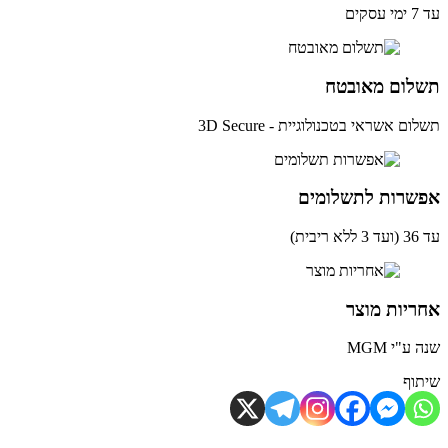
ים
לום מאובטח
ם אשראי בטכנולוגיית - 3D Secure
שרות לתשלומים
ית)
יות מוצר
ע"י MGM
וף