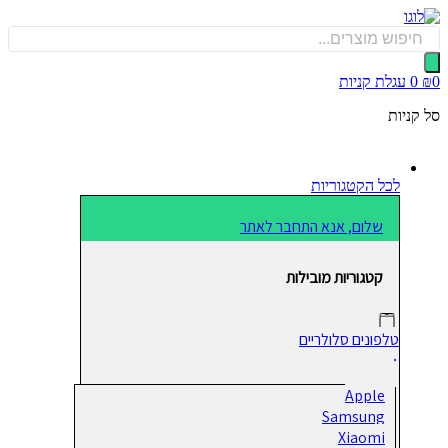
כן
Produ
sea
0
עגלת קניות
קניות
לכל הקטגוריות
שלום, אנא התחבר לאתר
קטגוריות מובילות
טלפונים סלולריים
Apple
Samsung
Xiaomi