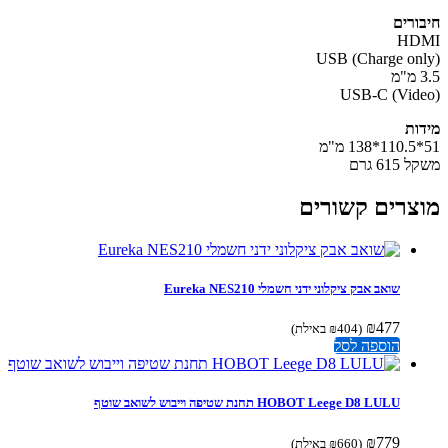
ורים
HD
USB (Charge on
USB-C (Vid
ות
61 גרם
צרים קשורים
שואב אבק ציקלוני ידני חשמלי Eureka NES210
₪
477
(
404
₪
באילת)
הוספה לסל
HOBOT Leege D8 LULU תחנת שטיפה וייבוש לשואב שוטף
₪
779
(
660
₪
באילת)