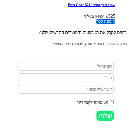
שואב אבק עומד PureGear M11
₪
525
(
445
₪
באילת)
הוספה לסל
ים לקבל את המבצעים והמוצרים החדשים שלנו?
מו וקבלו עדכונים שוטפים, מבצעים ומידע שימושי
אני מאשר לקבל דיוור
שלח!