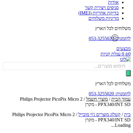
אודות
סניפים ויצירת קשר
בדיקת אחריות (IMEI)
מדיניות משלוחים
וחים לכל הארץ
: 053-3255020
עים
0
עגלת קניות
Produ
sea
וחים לכל הארץ
: 053-3255020
ד הבית
/
מוצרי חשמל
/ Philips Projector PicoPix Micro 2
PPX340/IN - מקרן
/
קטלוג מוצרים ג'וי מובייל
/
Philips Projector PicoPix Micro 2
PPX340/IN - מקרן
Loadin