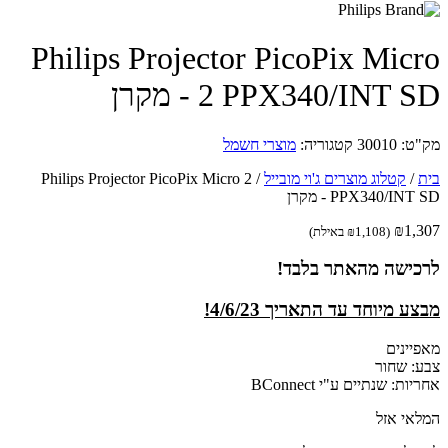
Philips Projector PicoPix Mic
PPX340/INT SD - מקרן
ט:
30010
קטגוריה:
מוצרי חשמל
/
קטלוג מוצרים ג'וי מובייל
/
Philips Projector PicoPix Micro 2
PPX340/IN - מקרן
₪
1,
(
1,108
₪
באילת)
כישה מהאתר בלבד!
ע מיוחד עד התאריך 4/6/23!
יינים
: שחור
ות: שנתיים ע"י BConnect
אי אזל