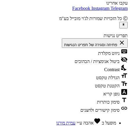
ו אחרינו
Facebook
Instagram
Teleg
יט נגישות
cl
פתיחה וסגירה של תפריט הנגישות
ke
ניווט מקלדת
vis
ביטול אנימציות / הבהובים
ni
Contrast
fo
הגדלת טקסט
te
הקטנת טקסט
fon
גופן קריא
t
סימון כותרות
l
סימון קישורים ולחצנים
favorite
מופעל ב
אהבה
ע״י
עמית מורנו