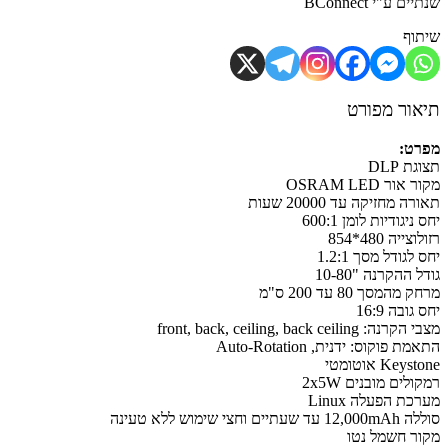
ם ע"י BConnect
וף
ור מפורט
ט:
ת DLP
ור OSRAM LED
 מחזיקה עד 20000 שעות
יגודיות לומן 600:1
ייה 480*854
לגודל מסך 1.2:1
 ההקרנה "10-80
מהמסך 80 עד 200 ס"מ
ובה 16:9
 front, back, ceiling, back ceiling
 פוקוס: ידנית, Auto-Rotation
Key אוטומטי
לים מובנים 2x5W
ת הפעלה Linux
תיים וחצי שימוש ללא טעינה
ר חשמל נטו