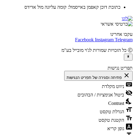
כתובת דוכן קאפמן באייסמול: קומה עליונה מול אדידס
ו אחרינו
Facebook
Instagram
Teleg
יט נגישות
cl
פתיחה וסגירה של תפריט הנגישות
ke
ניווט מקלדת
vis
ביטול אנימציות / הבהובים
ni
Contrast
fo
הגדלת טקסט
te
הקטנת טקסט
fon
גופן קריא
t