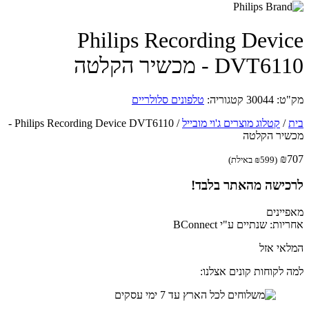
Philips Recording Devi
DVT6 - מכשיר הקלטה
ט:
30044
קטגוריה:
טלפונים סלולריים
/
קטלוג מוצרים ג'וי מובייל
/
Philips Recording Device DVT6110 -
יר הקלטה
₪
(
599
₪
באילת)
כישה מהאתר בלבד!
יינים
ות: שנתיים ע"י BConnect
אי אזל
 לקוחות קונים אצלנו: