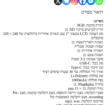
ור מפורט
ט:
ון מובנה: 8GB
 לכרטיס מיקרו SD: כן
סוג תצוגה: LCD צבעוני 2″ עם תאורה אחורית ברזולוציה של 240 × 320
סלים
גת תאריך/שעה: כן
ת תצוגה: אנגלית
רה אחורית: כן
גת צבע: כן
טעינה: כ-3 שעות
בל: USB-C
יבור כבל: Type-C
יי הסוללה: עד 36 שעות שימוש רציף
ללה: Li-Polymer
וללה: 1000mAh
Plug&p: כן
מקול: 11 × 15 mm
מצבי הקלטה: מצב דריסה והוספה, מצב הקלטה שקטה, מצב Pre-
 מצב הקלטה באמצעות קול
טי הקלטה: mp3, wav