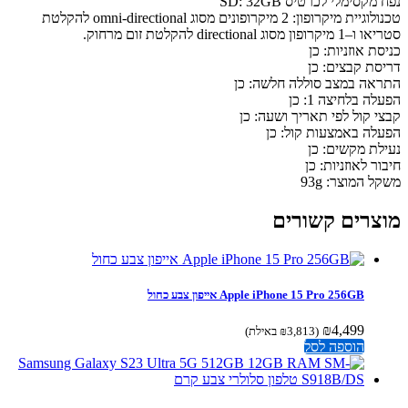
מקסימלי לכרטיס SD: 32GB
טכנולוגיית מיקרופון: ‎2 מיקרופונים מסוג omni-directional להקלטת
פון מסוג directional להקלטת זום מרחוק.
ת אוזניות: כן
סת קבצים: כן
אה במצב סוללה חלשה: כן
ה בלחיצה 1: כן
י קול לפי תאריך ושעה: כן
לה באמצעות קול: כן
לת מקשים: כן
ר לאוזניות: כן
 המוצר: 93g
צרים קשורים
Apple iPhone 15 Pro 256GB אייפון צבע כחול
₪
4,499
(
3,813
₪
באילת)
הוספה לסל