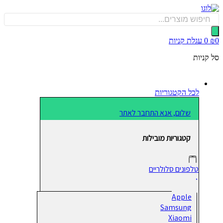
כן
Produ
sea
0
עגלת קניות
קניות
לכל הקטגוריות
שלום, אנא התחבר לאתר
קטגוריות מובילות
טלפונים סלולריים
Apple
Samsung
Xiaomi