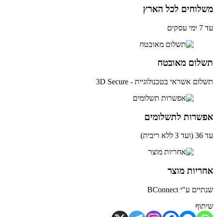
לוחים לכל הארץ
ים
לום מאובטח
ם אשראי בטכנולוגיית - 3D Secure
שרות לתשלומים
ית)
יות מוצר
ם ע"י BConnect
וף