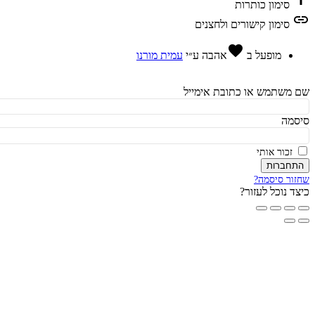
סימון כותרות
l
סימון קישורים ולחצנים
favorite
מופעל ב
אהבה
ע״י
עמית מורנו
משתמש או כתובת אימייל
מה
זכור אותי
חברות
ור סיסמה?
ד נוכל לעזור?