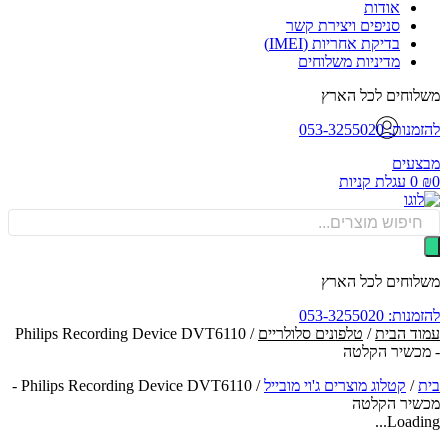
אודות
סניפים ויצירת קשר
בדיקת אחריות (IMEI)
מדיניות משלוחים
וחים לכל הארץ
: 053-3255020
עים
0
עגלת קניות
Produ
sea
וחים לכל הארץ
: 053-3255020
ד הבית
/
טלפונים סלולריים
/ Philips Recording Device DVT6110
כשיר הקלטה
/
קטלוג מוצרים ג'וי מובייל
/
Philips Recording Device DVT6110 -
יר הקלטה
Loadin