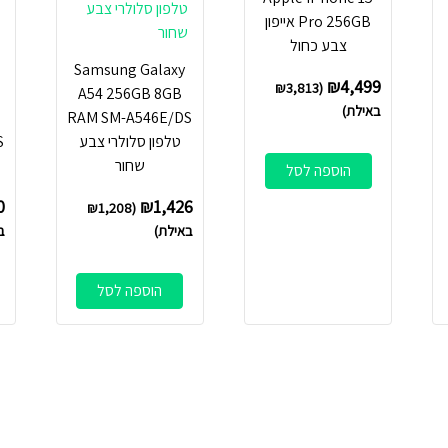
Pro 256GB אייפון
צבע כחול
Samsung Galaxy
₪
4,499
₪
3,813
(
A54 256GB 8GB
באילת)
M
RAM SM-A546E/DS
טלפון סלולרי צבע
שחור
הוספה לסל
0
₪
1,426
₪
1,208
(
באילת)
ב
הוספה לסל