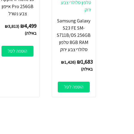
Pro 256GB אייפון
צבע נטורל
Samsung Galaxy
₪
4,499
₪
3,813
(
S23 FE SM-
באילת)
S711B/DS 256GB
8GB RAM טלפון
סלולרי צבע ירוק
הוספה לסל
₪
1,683
₪
1,426
(
באילת)
הוספה לסל