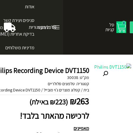
אודות
סניפים ויצירת קשר
0
סל
לכל הקטגוריות
התחבר
מש
קניות
בדיקת אחריות (IMEI)
מדיניות משלוחים
Philips Recording Device DVT1150 - מכשיר הק
מק"ט:
30038
קטגוריה:
טלפונים סלולריים
בית
/
קטלוג מוצרים ג'וי מובייל
/
Philips Recording Device DVT1150
₪
263
(
223
₪
באילת)
לרכישה מהאתר בלבד!
מאפיינים